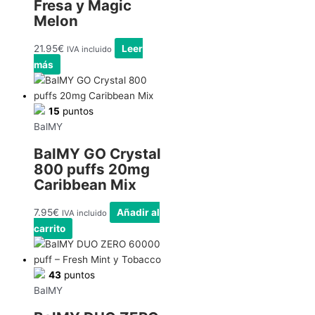
Fresa y Magic
Melon
21.95
€
Leer
IVA incluido
más
15
puntos
BalMY
BalMY GO Crystal
800 puffs 20mg
Caribbean Mix
7.95
€
Añadir al
IVA incluido
carrito
43
puntos
BalMY