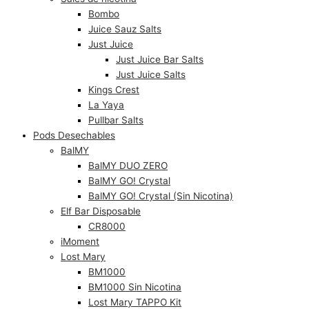
Bombo
Juice Sauz Salts
Just Juice
Just Juice Bar Salts
Just Juice Salts
Kings Crest
La Yaya
Pullbar Salts
Pods Desechables
BalMY
BalMY DUO ZERO
BalMY GO! Crystal
BalMY GO! Crystal (Sin Nicotina)
Elf Bar Disposable
CR8000
iMoment
Lost Mary
BM1000
BM1000 Sin Nicotina
Lost Mary TAPPO Kit