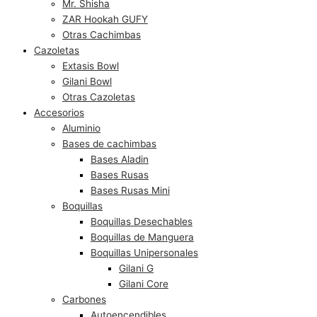
Mr. Shisha
ZAR Hookah GUFY
Otras Cachimbas
Cazoletas
Extasis Bowl
Gilani Bowl
Otras Cazoletas
Accesorios
Aluminio
Bases de cachimbas
Bases Aladin
Bases Rusas
Bases Rusas Mini
Boquillas
Boquillas Desechables
Boquillas de Manguera
Boquillas Unipersonales
Gilani G
Gilani Core
Carbones
Autoencendibles