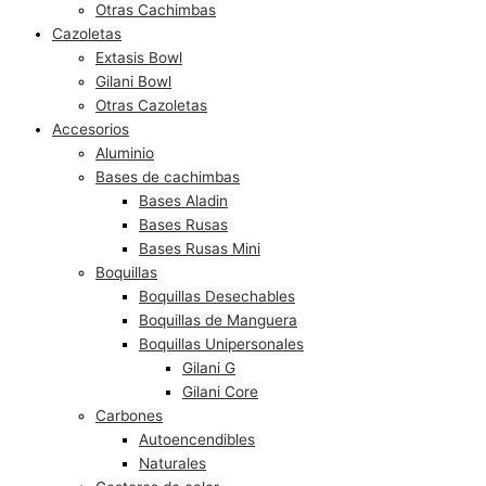
Otras Cachimbas
Cazoletas
Extasis Bowl
Gilani Bowl
Otras Cazoletas
Accesorios
Aluminio
Bases de cachimbas
Bases Aladin
Bases Rusas
Bases Rusas Mini
Boquillas
Boquillas Desechables
Boquillas de Manguera
Boquillas Unipersonales
Gilani G
Gilani Core
Carbones
Autoencendibles
Naturales