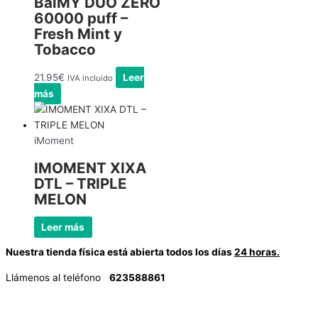
BalMY DUO ZERO
60000 puff –
Fresh Mint y
Tobacco
21.95
€
Leer
IVA incluido
más
iMoment
IMOMENT XIXA
DTL – TRIPLE
MELON
Leer más
Nuestra tienda física está abierta todos los días
24 horas.
Llámenos al teléfono
623588861
✉
info@vayacachimbas.com