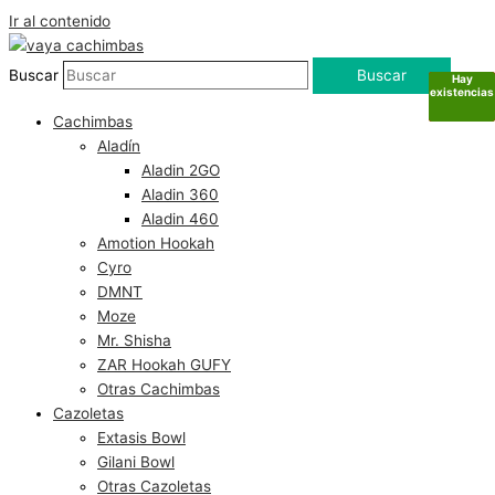
Ir al contenido
Buscar
Buscar
Hay
Hay
Sin
Sin
existencias
existencias
existencias
existencias
Cachimbas
Aladín
Aladin 2GO
Aladin 360
Aladin 460
Amotion Hookah
Cyro
DMNT
Moze
Mr. Shisha
ZAR Hookah GUFY
Otras Cachimbas
Cazoletas
Extasis Bowl
Gilani Bowl
Otras Cazoletas