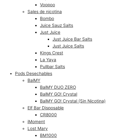
Voopoo
Sales de nicotina
Bombo
Juice Sauz Salts
Just Juice
Just Juice Bar Salts
Just Juice Salts
Kings Crest
La Yaya
Pullbar Salts
Pods Desechables
BalMY
BalMY DUO ZERO
BalMY GO! Crystal
BalMY GO! Crystal (Sin Nicotina)
Elf Bar Disposable
CR8000
iMoment
Lost Mary
BM1000