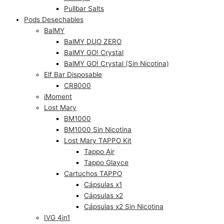
Pullbar Salts
Pods Desechables
BalMY
BalMY DUO ZERO
BalMY GO! Crystal
BalMY GO! Crystal (Sin Nicotina)
Elf Bar Disposable
CR8000
iMoment
Lost Mary
BM1000
BM1000 Sin Nicotina
Lost Mary TAPPO Kit
Tappo Air
Tappo Glayce
Cartuchos TAPPO
Cápsulas x1
Cápsulas x2
Cápsulas x2 Sin Nicotina
IVG 4in1