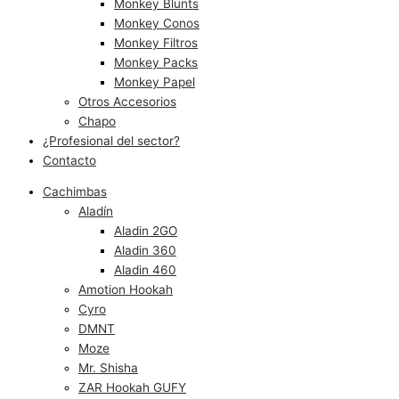
Monkey Blunts
Monkey Conos
Monkey Filtros
Monkey Packs
Monkey Papel
Otros Accesorios
Chapo
¿Profesional del sector?
Contacto
Cachimbas
Aladín
Aladin 2GO
Aladin 360
Aladin 460
Amotion Hookah
Cyro
DMNT
Moze
Mr. Shisha
ZAR Hookah GUFY