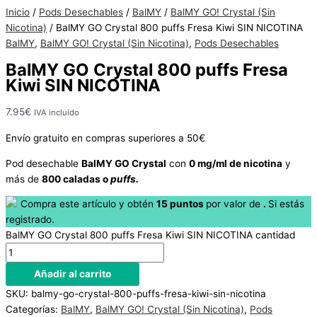
Hay
Inicio
/
Pods Desechables
/
BalMY
/
BalMY GO! Crystal (Sin
existencias
Nicotina)
/ BalMY GO Crystal 800 puffs Fresa Kiwi SIN NICOTINA
BalMY
,
BalMY GO! Crystal (Sin Nicotina)
,
Pods Desechables
BalMY GO Crystal 800 puffs Fresa
Kiwi SIN NICOTINA
7.95
€
IVA incluido
Envío gratuito en compras superiores a 50€
Pod desechable
BalMY GO Crystal
con
0 mg/ml de nicotina
y
más de
800 caladas o
puffs.
Compra este artículo y obtén
15
puntos
por
valor de
.
Si estás
registrado.
BalMY GO Crystal 800 puffs Fresa Kiwi SIN NICOTINA cantidad
Añadir al carrito
SKU:
balmy-go-crystal-800-puffs-fresa-kiwi-sin-nicotina
Categorías:
BalMY
,
BalMY GO! Crystal (Sin Nicotina)
,
Pods