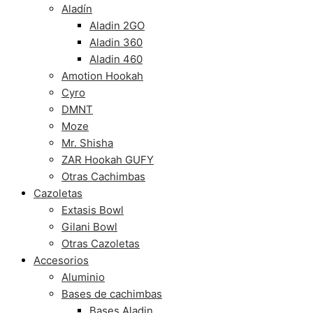
Aladín
Aladin 2GO
Aladin 360
Aladin 460
Amotion Hookah
Cyro
DMNT
Moze
Mr. Shisha
ZAR Hookah GUFY
Otras Cachimbas
Cazoletas
Extasis Bowl
Gilani Bowl
Otras Cazoletas
Accesorios
Aluminio
Bases de cachimbas
Bases Aladin