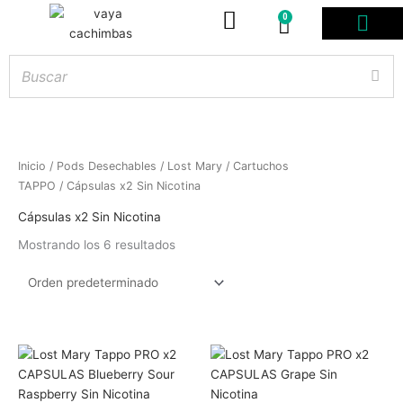
0
Carrito
PODS DESE
BOLSITAS DE NICOT
ARTÍCULOS DE FUMA
¿PROFESIONAL DE
Inicio
/
Pods Desechables
/
Lost Mary
/
Cartuchos
TAPPO
/ Cápsulas x2 Sin Nicotina
Cápsulas x2 Sin Nicotina
Mostrando los 6 resultados