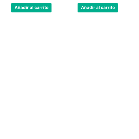
Añadir al carrito
Añadir al carrito
Nuestra tienda física está abierta todos los
días
24 horas.
Llámenos al teléfono
623588861
✉
info@vayacachimbas.com