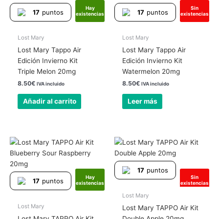
Hay
Sin
17
puntos
17
puntos
existencias
existencias
Lost Mary
Lost Mary
Lost Mary Tappo Air
Lost Mary Tappo Air
Edición Invierno Kit
Edición Invierno Kit
Triple Melon 20mg
Watermelon 20mg
8.50
€
8.50
€
IVA incluido
IVA incluido
Añadir al carrito
Leer más
17
puntos
Hay
Sin
17
puntos
existencias
existencias
Lost Mary
Lost Mary
Lost Mary TAPPO Air Kit
Lost Mary TAPPO Air Kit
Double Apple 20mg