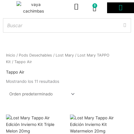
0
Carrito
PODS DESE
BOLSITAS DE NICOT
ARTÍCULOS DE FUMA
¿PROFESIONAL DE
Inicio
/
Pods Desechables
/
Lost Mary
/
Lost Mary TAPPO
Kit
/ Tappo Air
Tappo Air
Mostrando los 11 resultados