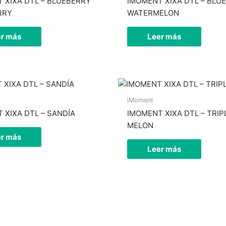
 XIXA DTL – BLUEBERRY
IMOMENT XIXA DTL – BLU
existencias
RRY
WATERMELON
er más
Leer más
iMoment
 XIXA DTL – SANDÍA
IMOMENT XIXA DTL – TRIP
Hay
MELON
existencias
er más
Leer más