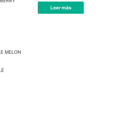
EBERRY
existencias
existencias
Leer más
LE
Hay
existencias