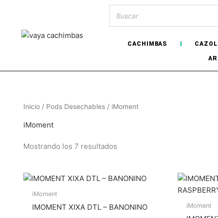
CACHIMBAS
CAZOL
AR
Inicio
/
Pods Desechables
/ iMoment
iMoment
Mostrando los 7 resultados
iMoment
iMoment
IMOMENT XIXA DTL – BANONINO
Hay