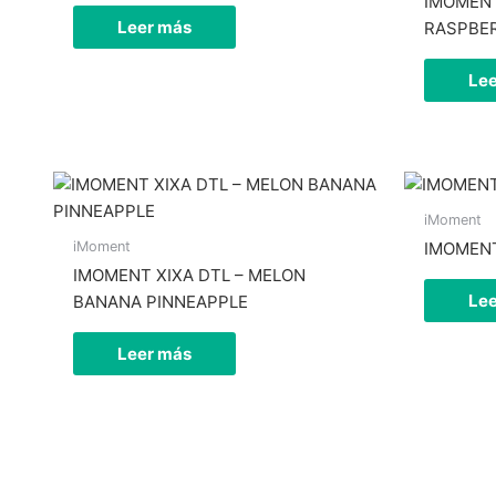
IMOMENT
existencias
Leer más
RASPBE
Le
iMoment
iMoment
IMOMENT
Hay
IMOMENT XIXA DTL – MELON
existencias
Le
BANANA PINNEAPPLE
Leer más