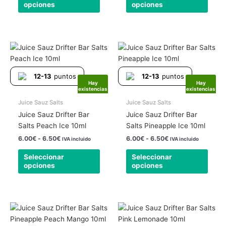
opciones
opciones
la
la
página
págin
de
de
producto
produ
Rango
Rango
Este
Este
de
de
producto
produ
precios:
precios:
tiene
tiene
desde
desde
12-13
puntos
12-13
puntos
6.00€
6.00€
múltiples
múlti
Hay
Hay
hasta
hasta
existencias
existencias
variantes.
varia
6.50€
6.50€
Las
Las
Juice Sauz Salts
Juice Sauz Salts
opciones
opcio
Juice Sauz Drifter Bar
Juice Sauz Drifter Bar
se
se
Salts Peach Ice 10ml
Salts Pineapple Ice 10ml
pueden
pued
6.00
€
-
6.50
€
6.00
€
-
6.50
€
IVA incluido
IVA incluido
elegir
elegir
Seleccionar
Seleccionar
en
en
opciones
opciones
la
la
página
págin
de
de
producto
produ
Rango
Rango
Este
Este
de
de
producto
produ
precios:
precios: