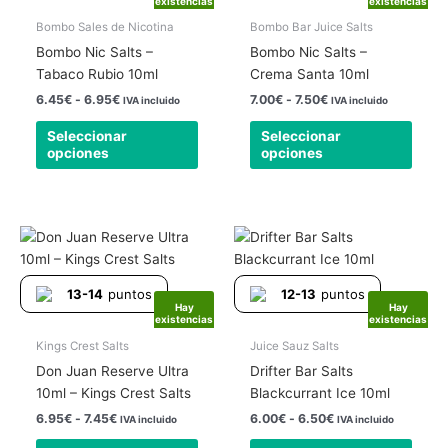
existencias
existencias
variantes.
varia
6.95€
7.50€
Las
Las
Bombo Sales de Nicotina
Bombo Bar Juice Salts
opciones
opcio
Bombo Nic Salts –
Bombo Nic Salts –
se
se
Tabaco Rubio 10ml
Crema Santa 10ml
pueden
pued
6.45
€
-
6.95
€
7.00
€
-
7.50
€
IVA incluido
IVA incluido
elegir
elegir
Seleccionar
Seleccionar
en
en
opciones
opciones
la
la
página
págin
de
de
producto
produ
Rango
Rango
Este
Este
de
de
producto
produ
precios:
precios:
tiene
tiene
desde
desde
13-14
puntos
12-13
puntos
6.95€
6.00€
múltiples
múlti
Hay
Hay
hasta
hasta
existencias
existencias
variantes.
varia
7.45€
6.50€
Las
Las
Kings Crest Salts
Juice Sauz Salts
opciones
opcio
Don Juan Reserve Ultra
Drifter Bar Salts
se
se
10ml – Kings Crest Salts
Blackcurrant Ice 10ml
pueden
pued
6.95
€
-
7.45
€
6.00
€
-
6.50
€
IVA incluido
IVA incluido
elegir
elegir