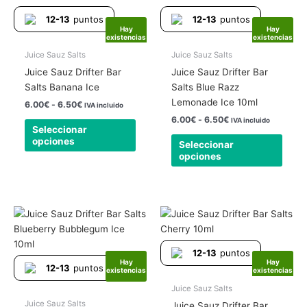
tiene
tiene
desde
desde
12-13
puntos
12-13
puntos
6.00€
6.00€
múltiples
múlti
Hay
Hay
hasta
hasta
existencias
existencias
variantes.
varia
6.50€
6.50€
Las
Las
Juice Sauz Salts
Juice Sauz Salts
opciones
opcio
Juice Sauz Drifter Bar
Juice Sauz Drifter Bar
se
se
Salts Banana Ice
Salts Blue Razz
pueden
pued
Lemonade Ice 10ml
6.00
€
-
6.50
€
IVA incluido
elegir
elegir
6.00
€
-
6.50
€
IVA incluido
Seleccionar
en
en
opciones
Seleccionar
la
la
opciones
página
págin
de
de
producto
produ
Rango
Rango
Este
Este
de
de
producto
produ
precios:
precios:
tiene
tiene
desde
desde
12-13
puntos
6.00€
6.00€
múltiples
múlti
Hay
Hay
hasta
hasta
12-13
puntos
existencias
existencias
variantes.
varia
6.50€
6.50€
Las
Las
Juice Sauz Salts
opciones
opcio
Juice Sauz Salts
Juice Sauz Drifter Bar