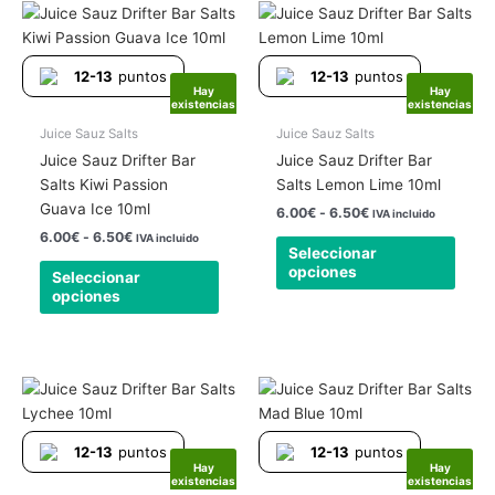
Rango
Rango
Este
Este
de
de
producto
produ
precios:
precios:
tiene
tiene
desde
desde
12-13
puntos
12-13
puntos
6.00€
6.00€
múltiples
múlti
Hay
Hay
hasta
hasta
existencias
existencias
variantes.
varia
6.50€
6.50€
Las
Las
Juice Sauz Salts
Juice Sauz Salts
opciones
opcio
Juice Sauz Drifter Bar
Juice Sauz Drifter Bar
se
se
Salts Kiwi Passion
Salts Lemon Lime 10ml
pueden
pued
Guava Ice 10ml
6.00
€
-
6.50
€
IVA incluido
elegir
elegir
6.00
€
-
6.50
€
IVA incluido
Seleccionar
en
en
opciones
Seleccionar
la
la
opciones
página
págin
de
de
producto
produ
Rango
Rango
Este
Este
de
de
producto
produ
precios:
precios:
tiene
tiene
desde
desde
12-13
puntos
12-13
puntos
6.00€
6.00€
múltiples
múlti
Hay
Hay
hasta
hasta
existencias
existencias
variantes.
varia
6.50€
6.50€