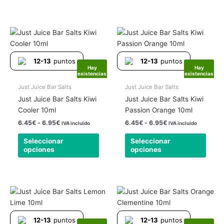
página
págin
de
de
producto
produ
Rango
Rango
Este
Este
de
de
producto
produ
precios:
precios:
tiene
tiene
desde
desde
12-13
puntos
12-13
puntos
6.45€
6.45€
múltiples
múlti
Hay
Hay
hasta
hasta
existencias
existencias
variantes.
varia
6.95€
6.95€
Las
Las
Just Juice Bar Salts
Just Juice Bar Salts
opciones
opcio
Just Juice Bar Salts Kiwi
Just Juice Bar Salts Kiwi
se
se
Cooler 10ml
Passion Orange 10ml
pueden
pued
6.45
€
-
6.95
€
6.45
€
-
6.95
€
IVA incluido
IVA incluido
elegir
elegir
Seleccionar
Seleccionar
en
en
opciones
opciones
la
la
página
págin
de
de
producto
produ
Rango
Rango
Este
Este
de
de
producto
produ
precios:
precios:
tiene
tiene
desde
desde
12-13
puntos
12-13
puntos
6.45€
6.45€