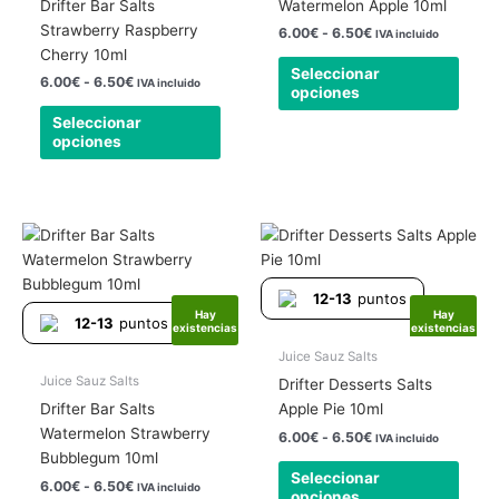
se
se
Drifter Bar Salts
Watermelon Apple 10ml
pueden
pued
Strawberry Raspberry
6.00
€
-
6.50
€
IVA incluido
elegir
elegir
Cherry 10ml
Seleccionar
en
en
6.00
€
-
6.50
€
IVA incluido
opciones
la
la
Seleccionar
página
págin
opciones
de
de
producto
produ
Rango
Rango
Este
Este
de
de
producto
produ
precios:
precios:
tiene
tiene
desde
desde
12-13
puntos
6.00€
6.00€
múltiples
múlti
Hay
Hay
hasta
hasta
12-13
puntos
existencias
existencias
variantes.
varia
6.50€
6.50€
Las
Las
Juice Sauz Salts
opciones
opcio
Juice Sauz Salts
Drifter Desserts Salts
se
se
Drifter Bar Salts
Apple Pie 10ml
pueden
pued
Watermelon Strawberry
6.00
€
-
6.50
€
IVA incluido
elegir
elegir
Bubblegum 10ml
Seleccionar
en
en
6.00
€
-
6.50
€
IVA incluido
opciones