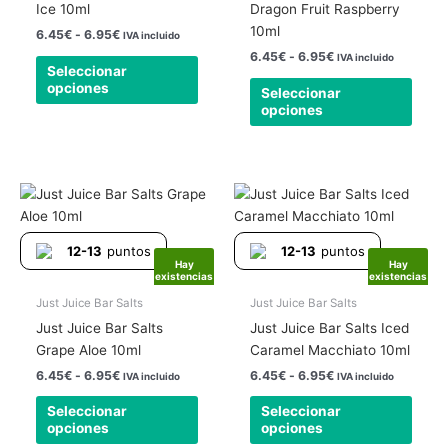
se
se
Ice 10ml
Dragon Fruit Raspberry
pueden
pued
10ml
6.45
€
-
6.95
€
IVA incluido
elegir
elegir
6.45
€
-
6.95
€
IVA incluido
Seleccionar
en
en
opciones
Seleccionar
la
la
opciones
página
págin
de
de
producto
produ
Rango
Rango
Este
Este
de
de
producto
produ
precios:
precios:
tiene
tiene
desde
desde
12-13
puntos
12-13
puntos
6.45€
6.45€
múltiples
múlti
Hay
Hay
hasta
hasta
existencias
existencias
variantes.
varia
6.95€
6.95€
Las
Las
Just Juice Bar Salts
Just Juice Bar Salts
opciones
opcio
Just Juice Bar Salts
Just Juice Bar Salts Iced
se
se
Grape Aloe 10ml
Caramel Macchiato 10ml
pueden
pued
6.45
€
-
6.95
€
6.45
€
-
6.95
€
IVA incluido
IVA incluido
elegir
elegir
Seleccionar
Seleccionar
en
en
opciones
opciones
la
la