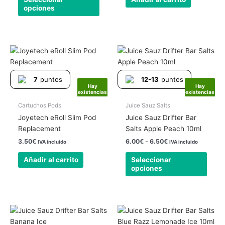
en
opciones
la
página
de
producto
Rango
Este
de
produ
precios:
tiene
desde
7
puntos
12-13
puntos
6.00€
múlti
Hay
Hay
hasta
existencias
existencias
varia
6.50€
Las
Cartuchos Pods
Juice Sauz Salts
opcio
Joyetech eRoll Slim Pod
Juice Sauz Drifter Bar
se
Replacement
Salts Apple Peach 10ml
pued
3.50
€
6.00
€
-
6.50
€
IVA incluido
IVA incluido
elegir
Añadir al carrito
Seleccionar
en
opciones
la
págin
de
produ
Rango
Rango
Este
Este
de
de
producto
produ
precios:
precios: