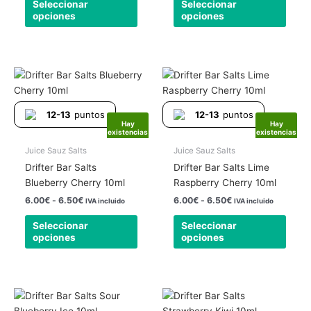
Seleccionar
Seleccionar
en
en
opciones
opciones
la
la
página
págin
de
de
producto
produ
Rango
Rango
Este
Este
de
de
producto
produ
precios:
precios:
tiene
tiene
desde
desde
12-13
puntos
12-13
puntos
6.00€
6.00€
múltiples
múlti
Hay
Hay
hasta
hasta
existencias
existencias
variantes.
varia
6.50€
6.50€
Las
Las
Juice Sauz Salts
Juice Sauz Salts
opciones
opcio
Drifter Bar Salts
Drifter Bar Salts Lime
se
se
Blueberry Cherry 10ml
Raspberry Cherry 10ml
pueden
pued
6.00
€
-
6.50
€
6.00
€
-
6.50
€
IVA incluido
IVA incluido
elegir
elegir
Seleccionar
Seleccionar
en
en
opciones
opciones
la
la
página
págin
de
de
producto
produ
Rango
Rango
Este
Este
de
de
producto
produ