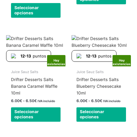
la
la
Seleccionar
página
págin
opciones
de
de
producto
produ
Rango
Rango
Este
Este
de
de
producto
produ
precios:
precios:
tiene
tiene
desde
desde
12-13
puntos
12-13
puntos
6.00€
6.00€
múltiples
múlti
Hay
Hay
hasta
hasta
existencias
existencias
variantes.
varia
6.50€
6.50€
Las
Las
Juice Sauz Salts
Juice Sauz Salts
opciones
opcio
Drifter Desserts Salts
Drifter Desserts Salts
se
se
Banana Caramel Waffle
Blueberry Cheesecake
pueden
pued
10ml
10ml
elegir
elegir
6.00
€
-
6.50
€
6.00
€
-
6.50
€
IVA incluido
IVA incluido
en
en
Seleccionar
Seleccionar
la
la
opciones
opciones
página
págin
de
de
producto
produ