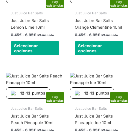
múltiples
múlti
Hay
Hay
hasta
hasta
existencias
existencias
variantes.
varia
6.95€
6.95€
Las
Las
Just Juice Bar Salts
Just Juice Bar Salts
opciones
opcio
Just Juice Bar Salts
Just Juice Bar Salts
se
se
Lemon Lime 10ml
Orange Clementine 10ml
pueden
pued
6.45
€
-
6.95
€
6.45
€
-
6.95
€
IVA incluido
IVA incluido
elegir
elegir
Seleccionar
Seleccionar
en
en
opciones
opciones
la
la
página
págin
de
de
producto
produ
Rango
Rango
Este
Este
de
de
producto
produ
precios:
precios:
tiene
tiene
desde
desde
12-13
puntos
12-13
puntos
6.45€
6.45€
múltiples
múlti
Hay
Hay
hasta
hasta
existencias
existencias
variantes.
varia
6.95€
6.95€
Las
Las
Just Juice Bar Salts
Just Juice Bar Salts
opciones
opcio
Just Juice Bar Salts
Just Juice Bar Salts
se
se
Peach Pineapple 10ml
Pineapple Ice 10ml
pueden
pued
6.45
€
-
6.95
€
6.45
€
-
6.95
€
IVA incluido
IVA incluido