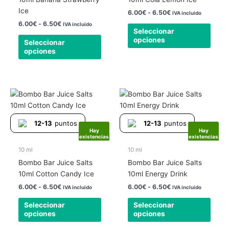
pueden
pued
Ice
6.00
€
-
6.50
€
IVA incluido
elegir
elegir
6.00
€
-
6.50
€
IVA incluido
Seleccionar
en
en
opciones
Seleccionar
la
la
opciones
página
págin
de
de
producto
produ
Rango
Rango
Este
Este
de
de
producto
produ
precios:
precios:
tiene
tiene
desde
desde
12-13
puntos
12-13
puntos
6.00€
6.00€
múltiples
múlti
Hay
Hay
hasta
hasta
existencias
existencias
variantes.
varia
6.50€
6.50€
Las
Las
10 ml
10 ml
opciones
opcio
Bombo Bar Juice Salts
Bombo Bar Juice Salts
se
se
10ml Cotton Candy Ice
10ml Energy Drink
pueden
pued
6.00
€
-
6.50
€
6.00
€
-
6.50
€
IVA incluido
IVA incluido
elegir
elegir
Seleccionar
Seleccionar
en
en
opciones
opciones
la
la
página
págin