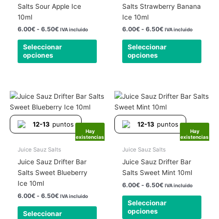
se
se
Salts Sour Apple Ice
Salts Strawberry Banana
pueden
pued
10ml
Ice 10ml
elegir
elegir
6.00
€
-
6.50
€
6.00
€
-
6.50
€
IVA incluido
IVA incluido
en
en
Seleccionar
Seleccionar
la
la
opciones
opciones
página
págin
de
de
producto
produ
Rango
Rango
Este
Este
de
de
producto
produ
precios:
precios:
tiene
tiene
desde
desde
12-13
puntos
12-13
puntos
6.00€
6.00€
múltiples
múlti
Hay
Hay
hasta
hasta
existencias
existencias
variantes.
varia
6.50€
6.50€
Las
Las
Juice Sauz Salts
Juice Sauz Salts
opciones
opcio
Juice Sauz Drifter Bar
Juice Sauz Drifter Bar
se
se
Salts Sweet Blueberry
Salts Sweet Mint 10ml
pueden
pued
Ice 10ml
6.00
€
-
6.50
€
IVA incluido
elegir
elegir
6.00
€
-
6.50
€
IVA incluido
Seleccionar
en
en
opciones
Seleccionar
la
la