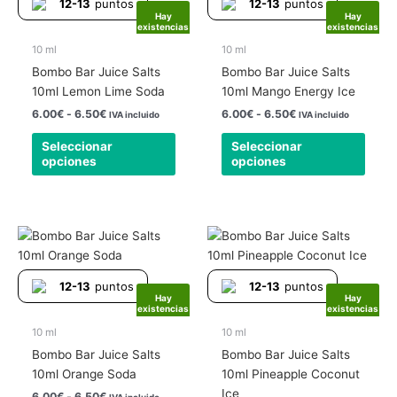
12-13
puntos
12-13
puntos
6.00€
6.00€
múltiples
múlti
Hay
Hay
hasta
hasta
existencias
existencias
variantes.
varia
6.50€
6.50€
Las
Las
10 ml
10 ml
opciones
opcio
Bombo Bar Juice Salts
Bombo Bar Juice Salts
se
se
10ml Lemon Lime Soda
10ml Mango Energy Ice
pueden
pued
6.00
€
-
6.50
€
6.00
€
-
6.50
€
IVA incluido
IVA incluido
elegir
elegir
Seleccionar
Seleccionar
en
en
opciones
opciones
la
la
página
págin
de
de
producto
produ
Rango
Rango
Este
Este
de
de
producto
produ
precios:
precios:
tiene
tiene
desde
desde
12-13
puntos
12-13
puntos
6.00€
6.00€
múltiples
múlti
Hay
Hay
hasta
hasta
existencias
existencias
variantes.
varia
6.50€
6.50€
Las
Las
10 ml
10 ml
opciones
opcio
Bombo Bar Juice Salts
Bombo Bar Juice Salts
se
se
10ml Orange Soda
10ml Pineapple Coconut
pueden
pued
Ice
6.00
€
-
6.50
€
IVA incluido