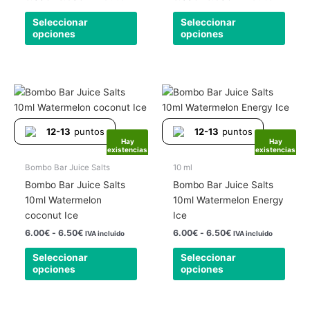
elegir
elegir
Seleccionar
Seleccionar
en
en
opciones
opciones
la
la
página
págin
de
de
producto
produ
Rango
Rango
Este
Este
de
de
producto
produ
precios:
precios:
tiene
tiene
desde
desde
12-13
puntos
12-13
puntos
6.00€
6.00€
múltiples
múlti
Hay
Hay
hasta
hasta
existencias
existencias
variantes.
varia
6.50€
6.50€
Las
Las
Bombo Bar Juice Salts
10 ml
opciones
opcio
Bombo Bar Juice Salts
Bombo Bar Juice Salts
se
se
10ml Watermelon
10ml Watermelon Energy
pueden
pued
coconut Ice
Ice
elegir
elegir
6.00
€
-
6.50
€
6.00
€
-
6.50
€
IVA incluido
IVA incluido
en
en
Seleccionar
Seleccionar
la
la
opciones
opciones
página
págin
de
de
producto
produ