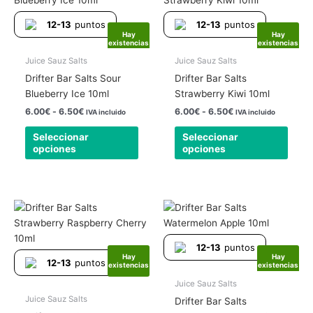
precios:
precios:
tiene
tiene
desde
desde
12-13
puntos
12-13
puntos
6.00€
6.00€
múltiples
múlti
Hay
Hay
hasta
hasta
existencias
existencias
variantes.
varia
6.50€
6.50€
Las
Las
Juice Sauz Salts
Juice Sauz Salts
opciones
opcio
Drifter Bar Salts Sour
Drifter Bar Salts
se
se
Blueberry Ice 10ml
Strawberry Kiwi 10ml
pueden
pued
6.00
€
-
6.50
€
6.00
€
-
6.50
€
IVA incluido
IVA incluido
elegir
elegir
Seleccionar
Seleccionar
en
en
opciones
opciones
la
la
página
págin
de
de
producto
produ
Rango
Rango
Este
Este
de
de
producto
produ
precios:
precios:
tiene
tiene
desde
desde
12-13
puntos
6.00€
6.00€
múltiples
múlti
Hay
Hay
hasta
hasta
12-13
puntos
existencias
existencias
variantes.
varia
6.50€
6.50€
Las
Las
Juice Sauz Salts
opciones
opcio
Juice Sauz Salts
Drifter Bar Salts