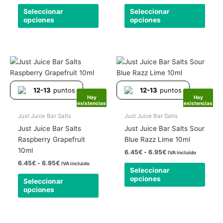
elegir
elegir
Seleccionar
Seleccionar
en
en
opciones
opciones
la
la
página
págin
de
de
producto
produ
Rango
Rango
Este
Este
de
de
producto
produ
precios:
precios:
tiene
tiene
desde
desde
12-13
puntos
12-13
puntos
6.45€
6.45€
múltiples
múlti
Hay
Hay
hasta
hasta
existencias
existencias
variantes.
varia
6.95€
6.95€
Las
Las
Just Juice Bar Salts
Just Juice Bar Salts
opciones
opcio
Just Juice Bar Salts
Just Juice Bar Salts Sour
se
se
Raspberry Grapefruit
Blue Razz Lime 10ml
pueden
pued
10ml
6.45
€
-
6.95
€
IVA incluido
elegir
elegir
6.45
€
-
6.95
€
IVA incluido
Seleccionar
en
en
opciones
Seleccionar
la
la
opciones
página
págin
de
de
producto
produ