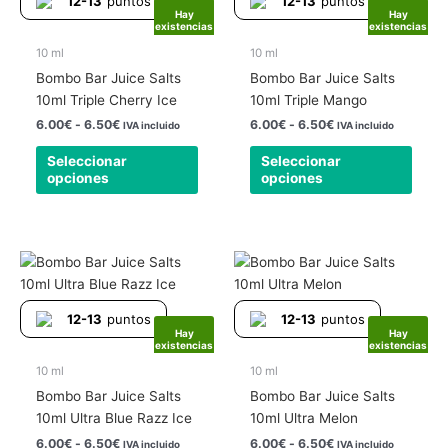
12-13
puntos
12-13
puntos
6.00€
6.00€
múltiples
múlti
Hay
Hay
hasta
hasta
existencias
existencias
variantes.
varia
6.50€
6.50€
Las
Las
10 ml
10 ml
opciones
opcio
Bombo Bar Juice Salts
Bombo Bar Juice Salts
se
se
10ml Triple Cherry Ice
10ml Triple Mango
pueden
pued
6.00
€
-
6.50
€
6.00
€
-
6.50
€
IVA incluido
IVA incluido
elegir
elegir
Seleccionar
Seleccionar
en
en
opciones
opciones
la
la
página
págin
de
de
producto
produ
Rango
Rango
Este
Este
de
de
producto
produ
precios:
precios:
tiene
tiene
desde
desde
12-13
puntos
12-13
puntos
6.00€
6.00€
múltiples
múlti
Hay
Hay
hasta
hasta
existencias
existencias
variantes.
varia
6.50€
6.50€
Las
Las
10 ml
10 ml
opciones
opcio
Bombo Bar Juice Salts
Bombo Bar Juice Salts
se
se
10ml Ultra Blue Razz Ice
10ml Ultra Melon
pueden
pued
6.00
€
-
6.50
€
6.00
€
-
6.50
€
IVA incluido
IVA incluido