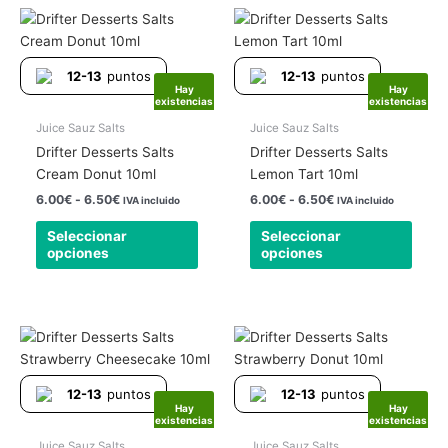
Rango
Rango
Este
Este
de
de
producto
produ
precios:
precios:
tiene
tiene
desde
desde
12-13
puntos
12-13
puntos
6.00€
6.00€
múltiples
múlti
Hay
Hay
hasta
hasta
existencias
existencias
variantes.
varia
6.50€
6.50€
Las
Las
Juice Sauz Salts
Juice Sauz Salts
opciones
opcio
Drifter Desserts Salts
Drifter Desserts Salts
se
se
Cream Donut 10ml
Lemon Tart 10ml
pueden
pued
6.00
€
-
6.50
€
6.00
€
-
6.50
€
IVA incluido
IVA incluido
elegir
elegir
Seleccionar
Seleccionar
en
en
opciones
opciones
la
la
página
págin
de
de
producto
produ
Rango
Rango
Este
Este
de
de
producto
produ
precios:
precios:
tiene
tiene
desde
desde
12-13
puntos
12-13
puntos
6.00€
6.00€
múltiples
múlti
Hay
Hay
hasta
hasta
existencias
existencias
variantes.
varia
6.50€
6.50€
Las
Las
Juice Sauz Salts
Juice Sauz Salts