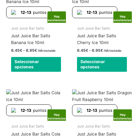
producto
produ
precios:
precios:
tiene
tiene
desde
desde
12-13
puntos
12-13
puntos
6.45€
6.45€
múltiples
múlti
Hay
Hay
hasta
hasta
existencias
existencias
variantes.
varia
6.95€
6.95€
Las
Las
Just Juice Bar Salts
Just Juice Bar Salts
opciones
opcio
Just Juice Bar Salts
Just Juice Bar Salts
se
se
Banana Ice 10ml
Cherry Ice 10ml
pueden
pued
6.45
€
-
6.95
€
6.45
€
-
6.95
€
IVA incluido
IVA incluido
elegir
elegir
Seleccionar
Seleccionar
en
en
opciones
opciones
la
la
página
págin
de
de
producto
produ
Rango
Rango
Este
Este
de
de
producto
produ
precios:
precios:
tiene
tiene
desde
desde
12-13
puntos
12-13
puntos
6.45€
6.45€
múltiples
múlti
Hay
Hay
hasta
hasta
existencias
existencias
variantes.
varia
6.95€
6.95€
Las
Las
Just Juice Bar Salts
Just Juice Bar Salts
opciones
opcio
Just Juice Bar Salts Cola
Just Juice Bar Salts