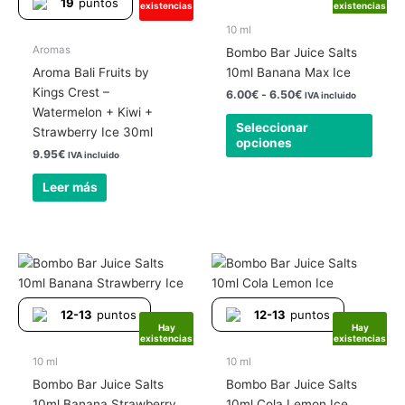
19
puntos
existencias
existencias
varia
6.50€
Las
10 ml
opcio
Aromas
Bombo Bar Juice Salts
se
Aroma Bali Fruits by
10ml Banana Max Ice
pued
Kings Crest –
6.00
€
-
6.50
€
IVA incluido
elegir
Watermelon + Kiwi +
Seleccionar
en
Strawberry Ice 30ml
opciones
la
9.95
€
IVA incluido
págin
Leer más
de
produ
Rango
Rango
Este
Este
de
de
producto
produ
precios:
precios:
tiene
tiene
desde
desde
12-13
puntos
12-13
puntos
6.00€
6.00€
múltiples
múlti
Hay
Hay
hasta
hasta
existencias
existencias
variantes.
varia
6.50€
6.50€
Las
Las
10 ml
10 ml
opciones
opcio
Bombo Bar Juice Salts
Bombo Bar Juice Salts
se
se
10ml Banana Strawberry
10ml Cola Lemon Ice