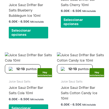
se
se
Juice Sauz Drifter Bar
Salts Cherry 10ml
pueden
pued
Salts Blueberry
6.00
€
-
6.50
€
IVA incluido
elegir
elegir
Bubblegum Ice 10ml
Seleccionar
en
en
6.00
€
-
6.50
€
IVA incluido
opciones
la
la
Seleccionar
página
págin
opciones
de
de
producto
produ
Rango
Rango
Este
Este
de
de
producto
produ
precios:
precios:
tiene
tiene
desde
desde
12-13
puntos
12-13
puntos
6.00€
6.00€
múltiples
múlti
Hay
Hay
hasta
hasta
existencias
existencias
variantes.
varia
6.50€
6.50€
Las
Las
Juice Sauz Salts
Juice Sauz Salts
opciones
opcio
Juice Sauz Drifter Bar
Juice Sauz Drifter Bar
se
se
Salts Cola 10ml
Salts Cotton Candy Ice
pueden
pued
10ml
6.00
€
-
6.50
€
IVA incluido
elegir
elegir
6.00
€
-
6.50
€
IVA incluido
Seleccionar
en
en