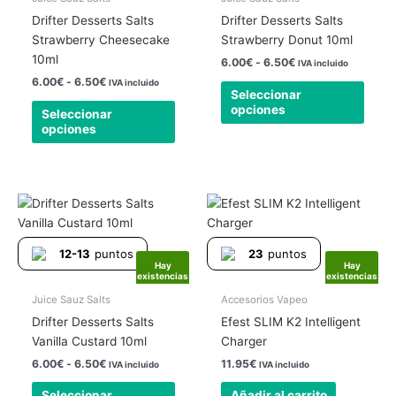
opciones
opcio
Drifter Desserts Salts
Drifter Desserts Salts
se
se
Strawberry Cheesecake
Strawberry Donut 10ml
pueden
pued
10ml
6.00
€
-
6.50
€
IVA incluido
elegir
elegir
6.00
€
-
6.50
€
IVA incluido
Seleccionar
en
en
opciones
Seleccionar
la
la
opciones
página
págin
de
de
producto
produ
Rango
Este
de
producto
precios:
tiene
desde
12-13
puntos
23
puntos
6.00€
múltiples
Hay
Hay
hasta
existencias
existencias
variantes.
6.50€
Las
Juice Sauz Salts
Accesorios Vapeo
opciones
Drifter Desserts Salts
Efest SLIM K2 Intelligent
se
Vanilla Custard 10ml
Charger
pueden
6.00
€
-
6.50
€
11.95
€
IVA incluido
IVA incluido
elegir
Seleccionar
Añadir al carrito