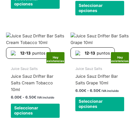
opciones
Seleccionar
la
la
opciones
página
págin
de
de
producto
produ
Rango
Rango
Este
Este
de
de
producto
produ
precios:
precios:
tiene
tiene
desde
desde
12-13
puntos
12-13
puntos
6.00€
6.00€
múltiples
múlti
Hay
Hay
hasta
hasta
existencias
existencias
variantes.
varia
6.50€
6.50€
Las
Las
Juice Sauz Salts
Juice Sauz Salts
opciones
opcio
Juice Sauz Drifter Bar
Juice Sauz Drifter Bar
se
se
Salts Cream Tobacco
Salts Grape 10ml
pueden
pued
10ml
6.00
€
-
6.50
€
IVA incluido
elegir
elegir
6.00
€
-
6.50
€
IVA incluido
Seleccionar
en
en
opciones
Seleccionar
la
la
opciones
página
págin
de
de
producto
produ