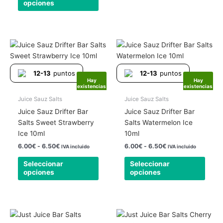
opciones
página
págin
de
de
producto
produ
Rango
Rango
Este
Este
de
de
producto
produ
precios:
precios:
tiene
tiene
desde
desde
12-13
puntos
12-13
puntos
6.00€
6.00€
múltiples
múlti
Hay
Hay
hasta
hasta
existencias
existencias
variantes.
varia
6.50€
6.50€
Las
Las
Juice Sauz Salts
Juice Sauz Salts
opciones
opcio
Juice Sauz Drifter Bar
Juice Sauz Drifter Bar
se
se
Salts Sweet Strawberry
Salts Watermelon Ice
pueden
pued
Ice 10ml
10ml
elegir
elegir
6.00
€
-
6.50
€
6.00
€
-
6.50
€
IVA incluido
IVA incluido
en
en
Seleccionar
Seleccionar
la
la
opciones
opciones
página
págin
de
de
producto
produ
Rango
Rango
Este
Este
de
de