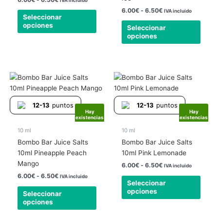
elegir
elegir
6.00
€
-
6.50
€
IVA incluido
Seleccionar
en
en
opciones
Seleccionar
la
la
opciones
página
págin
de
de
producto
produ
Rango
Rango
Este
Este
de
de
producto
produ
precios:
precios:
tiene
tiene
desde
desde
12-13
puntos
12-13
puntos
6.00€
6.00€
múltiples
múlti
Hay
Hay
hasta
hasta
existencias
existencias
variantes.
varia
6.50€
6.50€
Las
Las
10 ml
10 ml
opciones
opcio
Bombo Bar Juice Salts
Bombo Bar Juice Salts
se
se
10ml Pineapple Peach
10ml Pink Lemonade
pueden
pued
Mango
6.00
€
-
6.50
€
IVA incluido
elegir
elegir
6.00
€
-
6.50
€
IVA incluido
Seleccionar
en
en
opciones
Seleccionar
la
la
opciones
página
págin
de
de