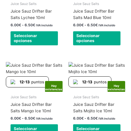
Las
Las
Juice Sauz Salts
Juice Sauz Salts
opciones
opcio
Juice Sauz Drifter Bar
Juice Sauz Drifter Bar
se
se
Salts Lychee 10ml
Salts Mad Blue 10ml
pueden
pued
6.00
€
-
6.50
€
6.00
€
-
6.50
€
IVA incluido
IVA incluido
elegir
elegir
Seleccionar
Seleccionar
en
en
opciones
opciones
la
la
página
págin
de
de
producto
produ
Rango
Rango
Este
Este
de
de
producto
produ
precios:
precios:
tiene
tiene
desde
desde
12-13
puntos
12-13
puntos
6.00€
6.00€
múltiples
múlti
Hay
Hay
hasta
hasta
existencias
existencias
variantes.
varia
6.50€
6.50€
Las
Las
Juice Sauz Salts
Juice Sauz Salts
opciones
opcio
Juice Sauz Drifter Bar
Juice Sauz Drifter Bar
se
se
Salts Mango Ice 10ml
Salts Mojito Ice 10ml
pueden
pued
6.00
€
-
6.50
€
6.00
€
-
6.50
€
IVA incluido
IVA incluido
elegir
elegir
Seleccionar
Seleccionar
en
en