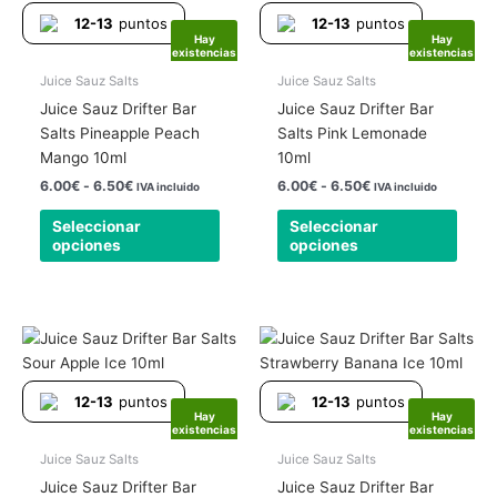
tiene
tiene
desde
desde
12-13
puntos
12-13
puntos
6.00€
6.00€
múltiples
múlti
Hay
Hay
hasta
hasta
existencias
existencias
variantes.
varia
6.50€
6.50€
Las
Las
Juice Sauz Salts
Juice Sauz Salts
opciones
opcio
Juice Sauz Drifter Bar
Juice Sauz Drifter Bar
se
se
Salts Pineapple Peach
Salts Pink Lemonade
pueden
pued
Mango 10ml
10ml
elegir
elegir
6.00
€
-
6.50
€
6.00
€
-
6.50
€
IVA incluido
IVA incluido
en
en
Seleccionar
Seleccionar
la
la
opciones
opciones
página
págin
de
de
producto
produ
Rango
Rango
Este
Este
de
de
producto
produ
precios:
precios:
tiene
tiene
desde
desde
12-13
puntos
12-13
puntos
6.00€
6.00€
múltiples
múlti
Hay
Hay
hasta
hasta
existencias
existencias
variantes.
varia
6.50€
6.50€
Las
Las
Juice Sauz Salts
Juice Sauz Salts
opciones
opcio
Juice Sauz Drifter Bar
Juice Sauz Drifter Bar