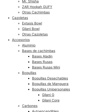
Mr. Shisha
ZAR Hookah GUFY
Otras Cachimbas
Cazoletas
Extasis Bowl
Gilani Bowl
Otras Cazoletas
Accesorios
Aluminio
Bases de cachimbas
Bases Aladin
Bases Rusas
Bases Rusas Mini
Boquillas
Boquillas Desechables
Boquillas de Manguera
Boquillas Unipersonales
Gilani G
Gilani Core
Carbones
Autoencendibles