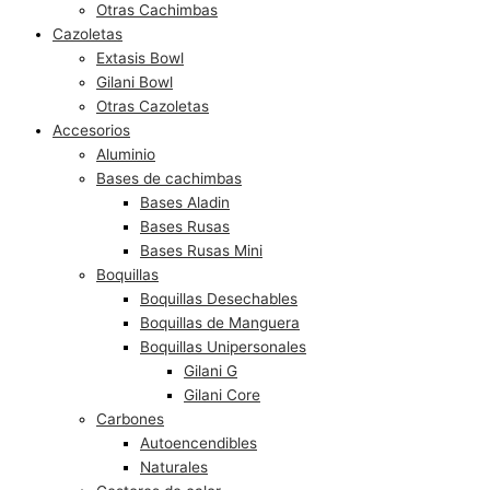
Otras Cachimbas
Cazoletas
Extasis Bowl
Gilani Bowl
Otras Cazoletas
Accesorios
Aluminio
Bases de cachimbas
Bases Aladin
Bases Rusas
Bases Rusas Mini
Boquillas
Boquillas Desechables
Boquillas de Manguera
Boquillas Unipersonales
Gilani G
Gilani Core
Carbones
Autoencendibles
Naturales