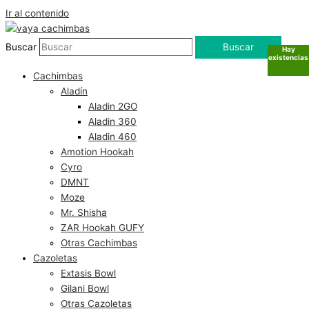
Ir al contenido
Buscar
Buscar
Hay
Hay
Hay
Hay
Hay
Hay
Hay
Hay
Hay
Sin
Sin
Sin
Sin
Sin
Sin
Sin
Sin
existencias
existencias
existencias
existencias
existencias
existencias
existencias
existencias
existencias
existencias
existencias
existencias
existencias
existencias
existencias
existencias
existencias
Cachimbas
Aladín
Aladin 2GO
Aladin 360
Aladin 460
Amotion Hookah
Cyro
DMNT
Moze
Mr. Shisha
ZAR Hookah GUFY
Otras Cachimbas
Cazoletas
Extasis Bowl
Gilani Bowl
Otras Cazoletas