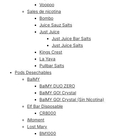
Voopoo
Sales de nicotina
Bombo
Juice Sauz Salts
Just Juice
Just Juice Bar Salts
Just Juice Salts
Kings Crest
La Yaya
Pullbar Salts
Pods Desechables
BalMY
BalMY DUO ZERO
BalMY GO! Crystal
BalMY GO! Crystal (Sin Nicotina)
Elf Bar Disposable
CR8000
iMoment
Lost Mary
BM1000