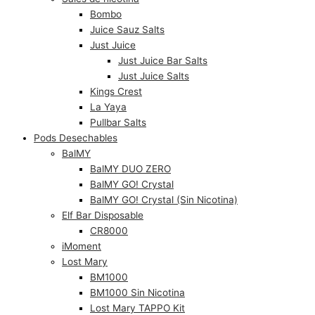
Bombo
Juice Sauz Salts
Just Juice
Just Juice Bar Salts
Just Juice Salts
Kings Crest
La Yaya
Pullbar Salts
Pods Desechables
BalMY
BalMY DUO ZERO
BalMY GO! Crystal
BalMY GO! Crystal (Sin Nicotina)
Elf Bar Disposable
CR8000
iMoment
Lost Mary
BM1000
BM1000 Sin Nicotina
Lost Mary TAPPO Kit