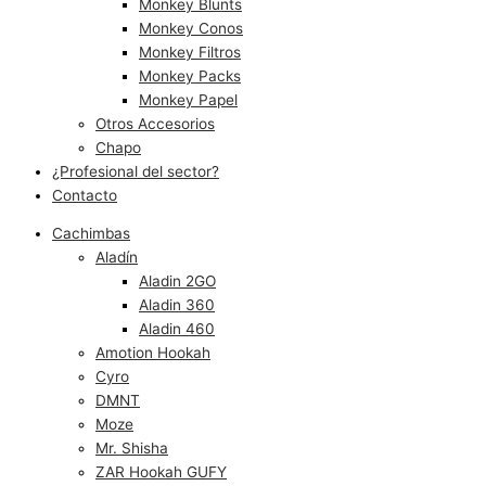
Monkey Blunts
Monkey Conos
Monkey Filtros
Monkey Packs
Monkey Papel
Otros Accesorios
Chapo
¿Profesional del sector?
Contacto
Cachimbas
Aladín
Aladin 2GO
Aladin 360
Aladin 460
Amotion Hookah
Cyro
DMNT
Moze
Mr. Shisha
ZAR Hookah GUFY