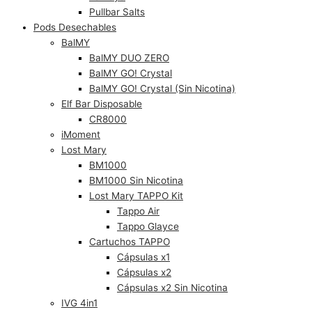
Pullbar Salts
Pods Desechables
BalMY
BalMY DUO ZERO
BalMY GO! Crystal
BalMY GO! Crystal (Sin Nicotina)
Elf Bar Disposable
CR8000
iMoment
Lost Mary
BM1000
BM1000 Sin Nicotina
Lost Mary TAPPO Kit
Tappo Air
Tappo Glayce
Cartuchos TAPPO
Cápsulas x1
Cápsulas x2
Cápsulas x2 Sin Nicotina
IVG 4in1