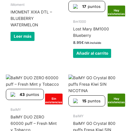
iMoment
17
puntos
Sin
Hay
IMOMENT XIXA DTL –
existencias
existencias
BLUEBERRY
Bm1000
WATERMELON
Lost Mary BM1000
Blueberry
Leer más
8.95
€
IVA incluido
Añadir al carrito
43
puntos
Sin
Hay
15
puntos
existencias
existencias
BalMY
BalMY
BalMY DUO ZERO
60000 puff – Fresh Mint
BalMY GO Crystal 800
y Tobacco
puffs Fresa Kiwi SIN