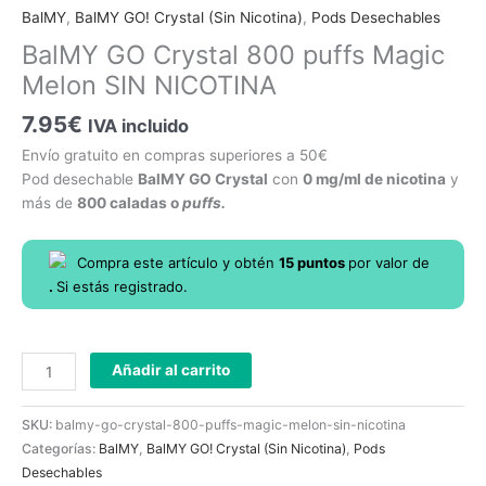
Crystal
BalMY
,
BalMY GO! Crystal (Sin Nicotina)
,
Pods Desechables
800
BalMY GO Crystal 800 puffs Magic
puffs
Melon SIN NICOTINA
Magic
Melon
7.95
€
IVA incluido
SIN
NICOTINA
Envío gratuito en compras superiores a 50€
cantidad
Pod desechable
BalMY GO Crystal
con
0 mg/ml de nicotina
y
más de
800 caladas o
puffs.
Compra este artículo y obtén
15
puntos
por
valor de
.
Si estás registrado.
Añadir al carrito
SKU:
balmy-go-crystal-800-puffs-magic-melon-sin-nicotina
Categorías:
BalMY
,
BalMY GO! Crystal (Sin Nicotina)
,
Pods
Desechables