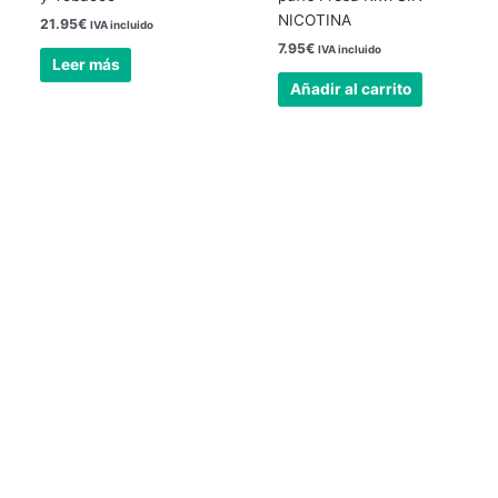
NICOTINA
21.95
€
IVA incluido
7.95
€
IVA incluido
Leer más
Añadir al carrito
Nuestra tienda física está abierta todos los
días
24 horas.
Llámenos al teléfono
623588861