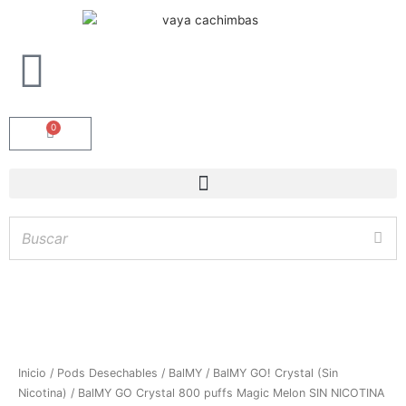
0
Carrito
BalMY
Inicio
/
Pods Desechables
/
BalMY
/
BalMY GO! Crystal (Sin
GO
Nicotina)
/ BalMY GO Crystal 800 puffs Magic Melon SIN NICOTINA
Hay
existencias