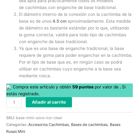
sea apta para prácticamente todos os modelos
de cachimbas con enganche de base tradicional.
El diámetro interno de la conexión con la cachimba de la
base es de unos
4.5 cm
aproximadamente. Esta medida
de diámetro es bastante estándar por lo que, utilizando
la goma correcta, valdrá para todo tipo de cachimbas
con enganche de base tradicional.
Ya que es una base de enganche tradicional, la base
requiere de goma para poder enganchar en la cachimba.
Por el tipo de base que es, en ningún caso se podrá
utilizar en cachimbas cuyo enganche a la base sea
mediante rosca.
Compra este artículo y obtén
59
puntos
por
valor de
.
Si
estás registrado.
Añadir al carrito
SKU:
base-mini-uovo-ice-clear
Categorías:
Accesorios Cachimbas
,
Bases de cachimbas
,
Bases
Rusas Mini