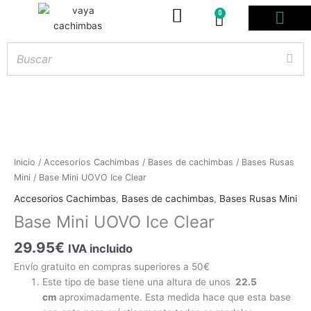
0
Carrito
PODS DESE
BOLSITAS DE NICOT
ARTÍCULOS DE FUMA
¿PROFESIONAL DE
Base
Inicio
/
Accesorios Cachimbas
/
Bases de cachimbas
/
Bases Rusas
Mini
Mini
/ Base Mini UOVO Ice Clear
Hay
existencias
UOVO
Accesorios Cachimbas
,
Bases de cachimbas
,
Bases Rusas Mini
Ice
Base Mini UOVO Ice Clear
Clear
cantidad
29.95
€
IVA incluido
Envío gratuito en compras superiores a 50€
Este tipo de base tiene una altura de unos
22.5
cm
aproximadamente. Esta medida hace que esta base