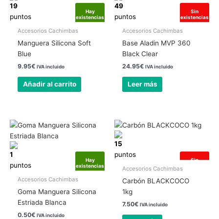
19
49
Hay
Sin
puntos
puntos
existencias
existencias
Accesorios Cachimbas
Accesorios Cachimbas
Manguera Silicona Soft
Base Aladin MVP 360
Blue
Black Clear
9.95
€
24.95
€
IVA incluido
IVA incluido
Añadir al carrito
Leer más
15
1
puntos
Hay
Sin
puntos
existencias
existencias
Accesorios Cachimbas
Accesorios Cachimbas
Carbón BLACKCOCO
Goma Manguera Silicona
1kg
Estriada Blanca
7.50
€
IVA incluido
0.50
€
IVA incluido