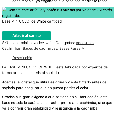
cachimbas cuyo enganche a la base sea mediante rosca.
Compra este artículo y obtén
59
puntos
por
valor de
.
Si estás
registrado.
Base Mini UOVO Ice White cantidad
Añadir al carrito
SKU:
base-mini-uovo-ice-white
Categorías:
Accesorios
Cachimbas
,
Bases de cachimbas
,
Bases Rusas Mini
Descripción
La BASE MINI UOVO ICE WHITE está fabricada por expertos de
forma artesanal en cristal soplado.
Además, el cristal que utiliza es grueso y está tintado antes del
soplado para asegurar que no pueda perder el color.
Gracias a la gran exigencia que se tiene en su fabricación, esta
base no solo le dará la un carácter propio a tu cachimba, sino que
va a conferir gran estabilidad y resistencia a la cachimba.