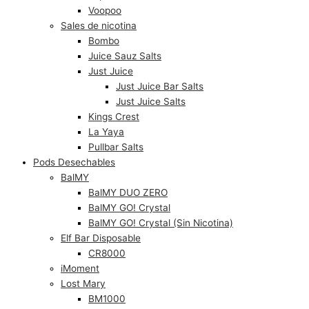
Voopoo
Sales de nicotina
Bombo
Juice Sauz Salts
Just Juice
Just Juice Bar Salts
Just Juice Salts
Kings Crest
La Yaya
Pullbar Salts
Pods Desechables
BalMY
BalMY DUO ZERO
BalMY GO! Crystal
BalMY GO! Crystal (Sin Nicotina)
Elf Bar Disposable
CR8000
iMoment
Lost Mary
BM1000