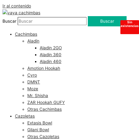
Ir al contenido
Buscar
Buscar
Sin
Sin
Sin
Sin
existencias
existencias
existencias
existencias
Cachimbas
Aladín
Aladin 2GO
Aladin 360
Aladin 460
Amotion Hookah
Cyro
DMNT
Moze
Mr. Shisha
ZAR Hookah GUFY
Otras Cachimbas
Cazoletas
Extasis Bowl
Gilani Bowl
Otras Cazoletas