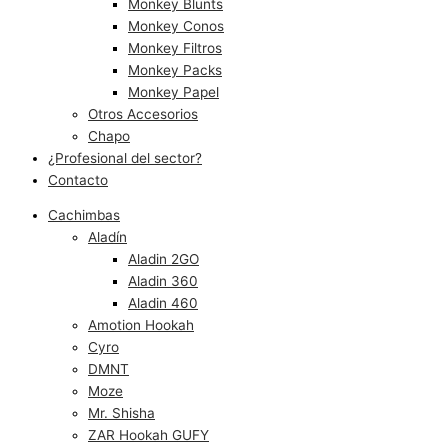
Monkey Blunts
Monkey Conos
Monkey Filtros
Monkey Packs
Monkey Papel
Otros Accesorios
Chapo
¿Profesional del sector?
Contacto
Cachimbas
Aladín
Aladin 2GO
Aladin 360
Aladin 460
Amotion Hookah
Cyro
DMNT
Moze
Mr. Shisha
ZAR Hookah GUFY