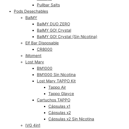
Pullbar Salts
Pods Desechables
BalMY
BalMY DUO ZERO
BalMY GO! Crystal
BalMY GO! Crystal (Sin Nicotina)
Elf Bar Disposable
CR8000
iMoment
Lost Mary
BM1000
BM1000 Sin Nicotina
Lost Mary TAPPO Kit
Tappo Air
Tappo Glayce
Cartuchos TAPPO
Cápsulas x1
Cápsulas x2
Cápsulas x2 Sin Nicotina
IVG 4in1