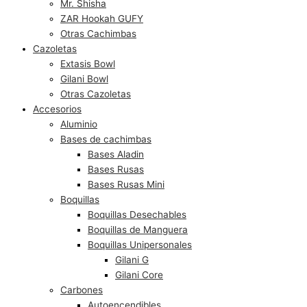
Mr. Shisha
ZAR Hookah GUFY
Otras Cachimbas
Cazoletas
Extasis Bowl
Gilani Bowl
Otras Cazoletas
Accesorios
Aluminio
Bases de cachimbas
Bases Aladin
Bases Rusas
Bases Rusas Mini
Boquillas
Boquillas Desechables
Boquillas de Manguera
Boquillas Unipersonales
Gilani G
Gilani Core
Carbones
Autoencendibles