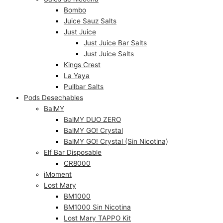
Bombo
Juice Sauz Salts
Just Juice
Just Juice Bar Salts
Just Juice Salts
Kings Crest
La Yaya
Pullbar Salts
Pods Desechables
BalMY
BalMY DUO ZERO
BalMY GO! Crystal
BalMY GO! Crystal (Sin Nicotina)
Elf Bar Disposable
CR8000
iMoment
Lost Mary
BM1000
BM1000 Sin Nicotina
Lost Mary TAPPO Kit