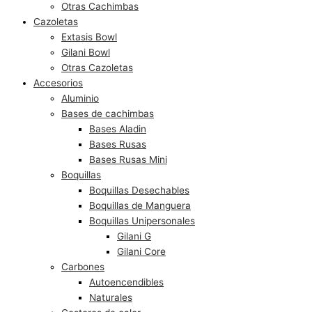
Otras Cachimbas
Cazoletas
Extasis Bowl
Gilani Bowl
Otras Cazoletas
Accesorios
Aluminio
Bases de cachimbas
Bases Aladin
Bases Rusas
Bases Rusas Mini
Boquillas
Boquillas Desechables
Boquillas de Manguera
Boquillas Unipersonales
Gilani G
Gilani Core
Carbones
Autoencendibles
Naturales