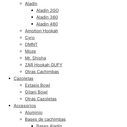
Aladín
Aladin 2GO
Aladin 360
Aladin 460
Amotion Hookah
Cyro
DMNT
Moze
Mr. Shisha
ZAR Hookah GUFY
Otras Cachimbas
Cazoletas
Extasis Bowl
Gilani Bowl
Otras Cazoletas
Accesorios
Aluminio
Bases de cachimbas
Bases Aladin