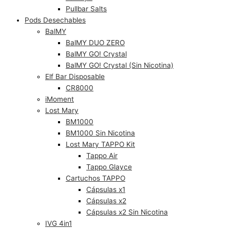
Pullbar Salts
Pods Desechables
BalMY
BalMY DUO ZERO
BalMY GO! Crystal
BalMY GO! Crystal (Sin Nicotina)
Elf Bar Disposable
CR8000
iMoment
Lost Mary
BM1000
BM1000 Sin Nicotina
Lost Mary TAPPO Kit
Tappo Air
Tappo Glayce
Cartuchos TAPPO
Cápsulas x1
Cápsulas x2
Cápsulas x2 Sin Nicotina
IVG 4in1