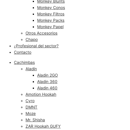
Monkey Blunts
Monkey Conos
Monkey Filtros
Monkey Packs
Monkey Papel
Otros Accesorios
Chapo
¿Profesional del sector?
Contacto
Cachimbas
Aladín
Aladin 2GO
Aladin 360
Aladin 460
Amotion Hookah
Cyro
DMNT
Moze
Mr. Shisha
ZAR Hookah GUFY