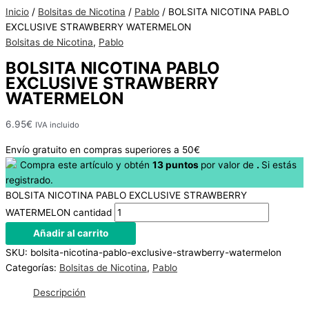
Hay
Inicio
/
Bolsitas de Nicotina
/
Pablo
/ BOLSITA NICOTINA PABLO
existencias
EXCLUSIVE STRAWBERRY WATERMELON
Bolsitas de Nicotina
,
Pablo
BOLSITA NICOTINA PABLO
EXCLUSIVE STRAWBERRY
WATERMELON
6.95
€
IVA incluido
Envío gratuito en compras superiores a 50€
Compra este artículo y obtén
13
puntos
por
valor de
.
Si estás
registrado.
BOLSITA NICOTINA PABLO EXCLUSIVE STRAWBERRY
WATERMELON cantidad
Añadir al carrito
SKU:
bolsita-nicotina-pablo-exclusive-strawberry-watermelon
Categorías:
Bolsitas de Nicotina
,
Pablo
Descripción