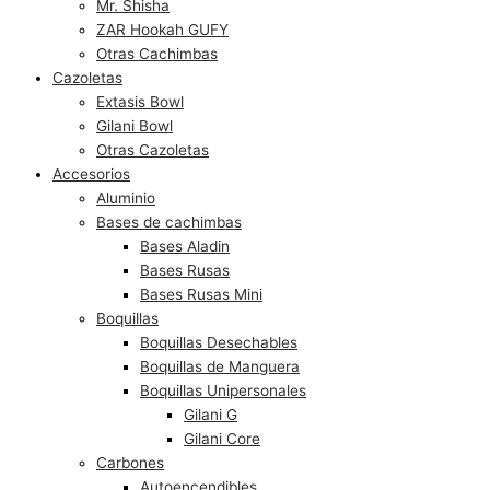
Mr. Shisha
ZAR Hookah GUFY
Otras Cachimbas
Cazoletas
Extasis Bowl
Gilani Bowl
Otras Cazoletas
Accesorios
Aluminio
Bases de cachimbas
Bases Aladin
Bases Rusas
Bases Rusas Mini
Boquillas
Boquillas Desechables
Boquillas de Manguera
Boquillas Unipersonales
Gilani G
Gilani Core
Carbones
Autoencendibles