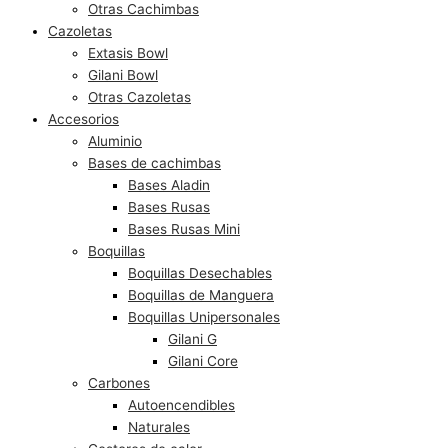
Otras Cachimbas
Cazoletas
Extasis Bowl
Gilani Bowl
Otras Cazoletas
Accesorios
Aluminio
Bases de cachimbas
Bases Aladin
Bases Rusas
Bases Rusas Mini
Boquillas
Boquillas Desechables
Boquillas de Manguera
Boquillas Unipersonales
Gilani G
Gilani Core
Carbones
Autoencendibles
Naturales