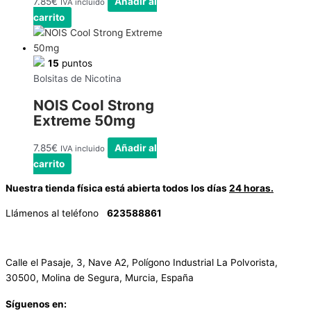
7.85
€
Añadir al
IVA incluido
carrito
15
puntos
Bolsitas de Nicotina
NOIS Cool Strong
Extreme 50mg
7.85
€
Añadir al
IVA incluido
carrito
Nuestra tienda física está abierta todos los días
24 horas.
Llámenos al teléfono
623588861
✉
info@vayacachimbas.com
Calle el Pasaje, 3, Nave A2, Polígono Industrial La Polvorista,
30500, Molina de Segura, Murcia, España
Síguenos en: