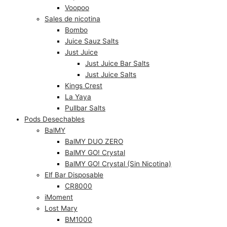
Voopoo
Sales de nicotina
Bombo
Juice Sauz Salts
Just Juice
Just Juice Bar Salts
Just Juice Salts
Kings Crest
La Yaya
Pullbar Salts
Pods Desechables
BalMY
BalMY DUO ZERO
BalMY GO! Crystal
BalMY GO! Crystal (Sin Nicotina)
Elf Bar Disposable
CR8000
iMoment
Lost Mary
BM1000