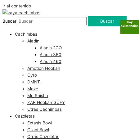
Ir al contenido
Buscar
Buscar
Hay
Hay
Hay
Sin
existencias
existencias
existencias
existencias
Cachimbas
Aladín
Aladin 2GO
Aladin 360
Aladin 460
Amotion Hookah
Cyro
DMNT
Moze
Mr. Shisha
ZAR Hookah GUFY
Otras Cachimbas
Cazoletas
Extasis Bowl
Gilani Bowl
Otras Cazoletas