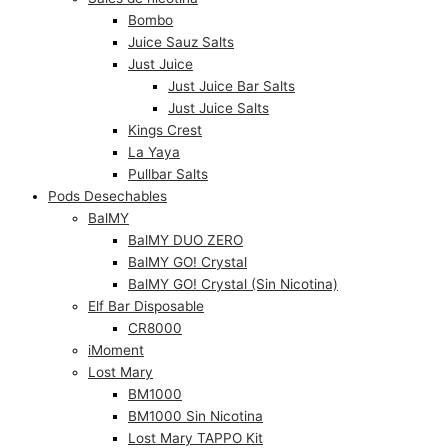
Bombo
Juice Sauz Salts
Just Juice
Just Juice Bar Salts
Just Juice Salts
Kings Crest
La Yaya
Pullbar Salts
Pods Desechables
BalMY
BalMY DUO ZERO
BalMY GO! Crystal
BalMY GO! Crystal (Sin Nicotina)
Elf Bar Disposable
CR8000
iMoment
Lost Mary
BM1000
BM1000 Sin Nicotina
Lost Mary TAPPO Kit