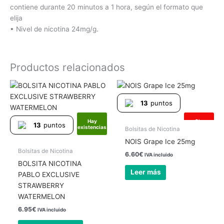
contiene durante 20 minutos a 1 hora, según el formato que
elija
• Nivel de nicotina 24mg/g.
Productos relacionados
13
puntos
Hay
Sin
13
puntos
existencias
existencias
Bolsitas de Nicotina
NOIS Grape Ice 25mg
Bolsitas de Nicotina
6.60
€
IVA incluido
BOLSITA NICOTINA
Leer más
PABLO EXCLUSIVE
STRAWBERRY
WATERMELON
6.95
€
IVA incluido