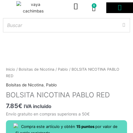
0
Carrito
PODS DES
BOLSITAS DE NICOT
ARTÍCULOS DE FUM
¿PROFESIONAL D
BOLSITA
Inicio
/
Bolsitas de Nicotina
/
Pablo
/ BOLSITA NICOTINA PABLO
NICOTINA
RED
Hay
existencias
PABLO
Bolsitas de Nicotina
,
Pablo
RED
BOLSITA NICOTINA PABLO RED
cantidad
7.85
€
IVA incluido
Envío gratuito en compras superiores a 50€
Compra este artículo y obtén
15
puntos
por
valor de