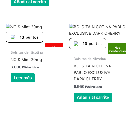
Añadir al carrito
13
puntos
13
puntos
Sin
Hay
existencias
existencias
Bolsitas de Nicotina
Bolsitas de Nicotina
NOIS Mint 20mg
BOLSITA NICOTINA
6.60
€
IVA incluido
PABLO EXCLUSIVE
Leer más
DARK CHERRY
6.95
€
IVA incluido
Añadir al carrito