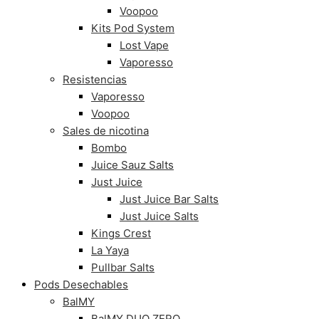
Voopoo
Kits Pod System
Lost Vape
Vaporesso
Resistencias
Vaporesso
Voopoo
Sales de nicotina
Bombo
Juice Sauz Salts
Just Juice
Just Juice Bar Salts
Just Juice Salts
Kings Crest
La Yaya
Pullbar Salts
Pods Desechables
BalMY
BalMY DUO ZERO