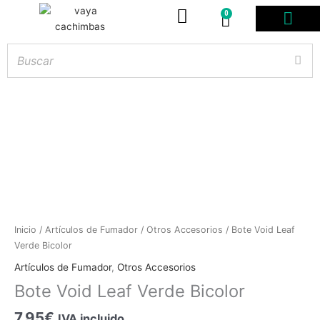
0
Carrito
PODS DESE
BOLSITAS DE NICOT
ARTÍCULOS DE FUMA
¿PROFESIONAL DE
Hay
existencias
Bote
Inicio
/
Artículos de Fumador
/
Otros Accesorios
/ Bote Void Leaf
Void
Verde Bicolor
Leaf
Artículos de Fumador
,
Otros Accesorios
Verde
Bote Void Leaf Verde Bicolor
Bicolor
cantidad
7.95
€
IVA incluido