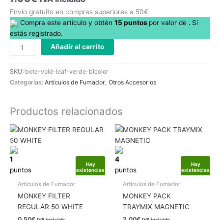
Envío gratuito en compras superiores a 50€
Compra este artículo y obtén
15
puntos
por
valor de
.
Si
estás registrado.
Añadir al carrito
SKU:
bote-void-leaf-verde-bicolor
Categorías:
Artículos de Fumador
,
Otros Accesorios
Productos relacionados
1
4
Hay
Hay
puntos
puntos
existencias
existencias
Artículos de Fumador
Artículos de Fumador
MONKEY FILTER
MONKEY PACK
REGULAR 50 WHITE
TRAYMIX MAGNETIC
0.50
€
2.00
€
IVA incluido
IVA incluido