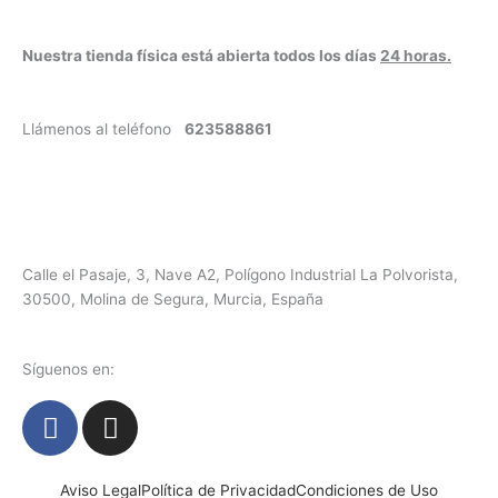
Nuestra tienda física está abierta todos los días
24 horas.
Llámenos al teléfono
623588861
✉
info@vayacachimbas.com
Calle el Pasaje, 3, Nave A2, Polígono Industrial La Polvorista,
30500, Molina de Segura, Murcia, España
Síguenos en:
F
I
a
n
c
s
e
t
Aviso Legal
Política de Privacidad
Condiciones de Uso