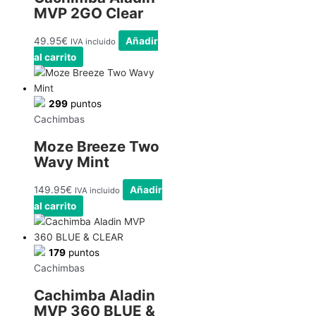
MVP 2GO Clear
49.95
€
Añadir
IVA incluido
al carrito
299
puntos
Cachimbas
Moze Breeze Two
Wavy Mint
149.95
€
Añadir
IVA incluido
al carrito
179
puntos
Cachimbas
Cachimba Aladin
MVP 360 BLUE &