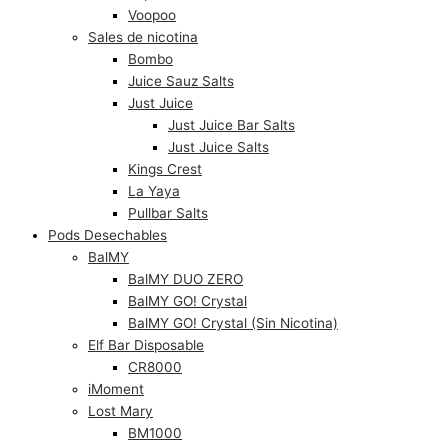
Voopoo
Sales de nicotina
Bombo
Juice Sauz Salts
Just Juice
Just Juice Bar Salts
Just Juice Salts
Kings Crest
La Yaya
Pullbar Salts
Pods Desechables
BalMY
BalMY DUO ZERO
BalMY GO! Crystal
BalMY GO! Crystal (Sin Nicotina)
Elf Bar Disposable
CR8000
iMoment
Lost Mary
BM1000