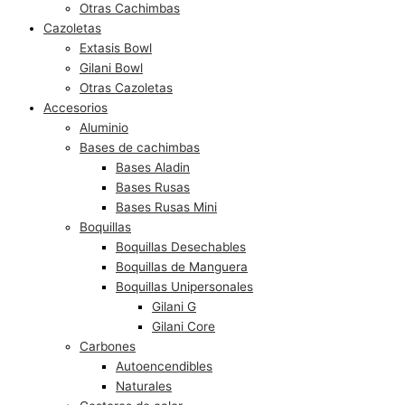
Otras Cachimbas
Cazoletas
Extasis Bowl
Gilani Bowl
Otras Cazoletas
Accesorios
Aluminio
Bases de cachimbas
Bases Aladin
Bases Rusas
Bases Rusas Mini
Boquillas
Boquillas Desechables
Boquillas de Manguera
Boquillas Unipersonales
Gilani G
Gilani Core
Carbones
Autoencendibles
Naturales