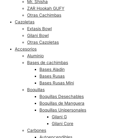
Mr. Shisha
ZAR Hookah GUFY
Otras Cachimbas
Cazoletas
Extasis Bowl
Gilani Bowl
Otras Cazoletas
Accesorios
Aluminio
Bases de cachimbas
Bases Aladin
Bases Rusas
Bases Rusas Mini
Boquillas
Boquillas Desechables
Boquillas de Manguera
Boquillas Unipersonales
Gilani G
Gilani Core
Carbones
Autoencendibles