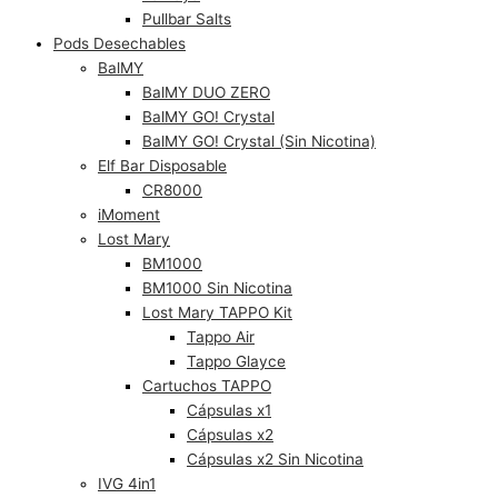
Pullbar Salts
Pods Desechables
BalMY
BalMY DUO ZERO
BalMY GO! Crystal
BalMY GO! Crystal (Sin Nicotina)
Elf Bar Disposable
CR8000
iMoment
Lost Mary
BM1000
BM1000 Sin Nicotina
Lost Mary TAPPO Kit
Tappo Air
Tappo Glayce
Cartuchos TAPPO
Cápsulas x1
Cápsulas x2
Cápsulas x2 Sin Nicotina
IVG 4in1