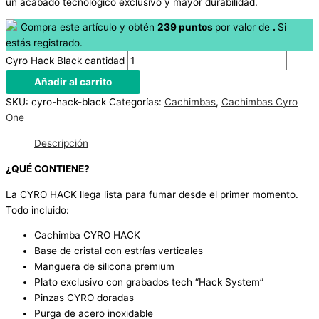
un acabado tecnológico exclusivo y mayor durabilidad.
Compra este artículo y obtén
239
puntos
por
valor de
.
Si
estás registrado.
Cyro Hack Black cantidad
Añadir al carrito
SKU:
cyro-hack-black
Categorías:
Cachimbas
,
Cachimbas Cyro
One
Descripción
¿QUÉ CONTIENE?
La CYRO HACK llega lista para fumar desde el primer momento.
Todo incluido:
Cachimba CYRO HACK
Base de cristal con estrías verticales
Manguera de silicona premium
Plato exclusivo con grabados tech “Hack System”
Pinzas CYRO doradas
Purga de acero inoxidable