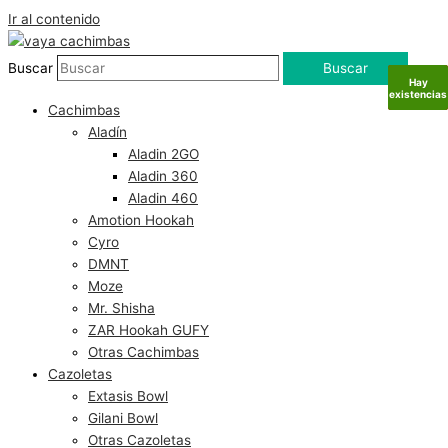
Ir al contenido
Buscar
Buscar
Hay
Hay
Hay
Sin
existencias
existencias
existencias
existencias
Cachimbas
Aladín
Aladin 2GO
Aladin 360
Aladin 460
Amotion Hookah
Cyro
DMNT
Moze
Mr. Shisha
ZAR Hookah GUFY
Otras Cachimbas
Cazoletas
Extasis Bowl
Gilani Bowl
Otras Cazoletas