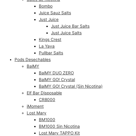
Bombo
Juice Sauz Salts
Just Juice
Just Juice Bar Salts
Just Juice Salts
Kings Crest
La Yaya
Pullbar Salts
Pods Desechables
BalMY
BalMY DUO ZERO
BalMY GO! Crystal
BalMY GO! Crystal (Sin Nicotina)
Elf Bar Disposable
CR8000
iMoment
Lost Mary
BM1000
BM1000 Sin Nicotina
Lost Mary TAPPO Kit