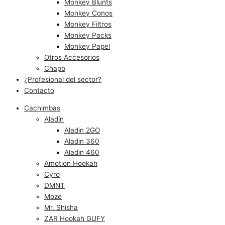
Monkey Blunts
Monkey Conos
Monkey Filtros
Monkey Packs
Monkey Papel
Otros Accesorios
Chapo
¿Profesional del sector?
Contacto
Cachimbas
Aladín
Aladin 2GO
Aladin 360
Aladin 460
Amotion Hookah
Cyro
DMNT
Moze
Mr. Shisha
ZAR Hookah GUFY