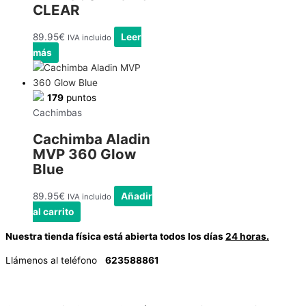
CLEAR
89.95
€
Leer
IVA incluido
más
179
puntos
Cachimbas
Cachimba Aladin
MVP 360 Glow
Blue
89.95
€
Añadir
IVA incluido
al carrito
Nuestra tienda física está abierta todos los días
24 horas.
Llámenos al teléfono
623588861
✉
info@vayacachimbas.com