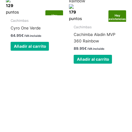
129
puntos
179
Hay
Hay
puntos
existencias
existencias
Cachimbas
Cachimbas
Cyro One Verde
Cachimba Aladin MVP
64.95
€
IVA incluido
360 Rainbow
Añadir al carrito
89.95
€
IVA incluido
Añadir al carrito
Nuestra tienda física está abierta todos los
días
24 horas.