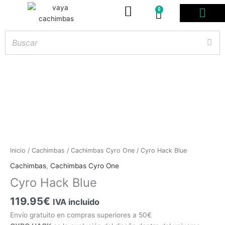
0
Carrito
PODS DESE
BOLSITAS DE NICOT
ARTÍCULOS DE FUMA
¿PROFESIONAL DE
Hay
existencias
Cyro
Inicio
/
Cachimbas
/
Cachimbas Cyro One
/ Cyro Hack Blue
Hack
Cachimbas
,
Cachimbas Cyro One
Blue
Cyro Hack Blue
cantidad
119.95
€
IVA incluido
Envío gratuito en compras superiores a 50€