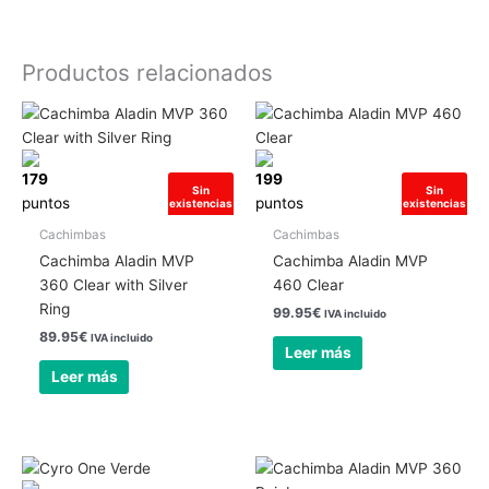
Productos relacionados
179
199
Sin
Sin
puntos
puntos
existencias
existencias
Cachimbas
Cachimbas
Cachimba Aladin MVP
Cachimba Aladin MVP
360 Clear with Silver
460 Clear
Ring
99.95
€
IVA incluido
89.95
€
IVA incluido
Leer más
Leer más