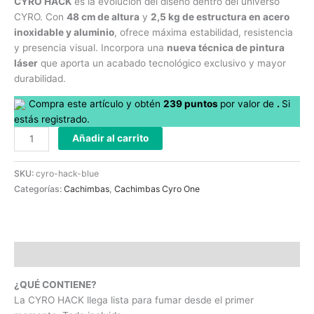
CYRO
HACK
es la evolución del diseño dentro del universo
CYRO. Con
48 cm de altura
y
2,5 kg de estructura en acero
inoxidable y aluminio
, ofrece máxima estabilidad, resistencia
y presencia visual. Incorpora una
nueva técnica de pintura
láser
que aporta un acabado tecnológico exclusivo y mayor
durabilidad.
Compra este artículo y obtén
239
puntos
por
valor de
.
Si
estás registrado.
Añadir al carrito
SKU:
cyro-hack-blue
Categorías:
Cachimbas
,
Cachimbas Cyro One
Descripción
¿QUÉ CONTIENE?
La CYRO HACK llega lista para fumar desde el primer