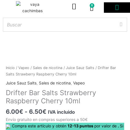
0
Carrito
PODS DESE
BOLSITAS DE NICOT
ARTÍCULOS DE FUMA
¿PROFESIONAL DE
Rango
Drifter
Inicio
/
Vapeo
/
Sales de nicotina
/
Juice Sauz Salts
/ Drifter Bar
de
Bar
Salts Strawberry Raspberry Cherry 10ml
Hay
existencias
precios:
Salts
Juice Sauz Salts
,
Sales de nicotina
,
Vapeo
desde
Strawberry
Drifter Bar Salts Strawberry
6.00€
Raspberry
hasta
Raspberry Cherry 10ml
Cherry
6.50€
10ml
6.00
€
-
6.50
€
IVA incluido
cantidad
Envío gratuito en compras superiores a 50€
Compra este artículo y obtén
12-13
puntos
por
valor de
.
Si