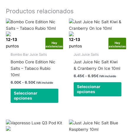
Productos relacionados
Rango
Rango
Este
Este
de
de
producto
produ
precios:
precios:
tiene
tiene
desde
desde
12-13
6.00€
12-13
6.45€
múltiples
múlti
Hay
Hay
hasta
hasta
puntos
puntos
existencias
existencias
variantes.
varia
6.50€
6.95€
Las
Las
Bombo Bar Juice Salts
Just Juice Salts
opciones
opcio
Bombo Core Edition Nic
Just Juice Nic Salt Kiwi
se
se
Salts – Tabaco Rubio
& Cranberry On Ice 10ml
pueden
pued
10ml
6.45
€
-
6.95
€
IVA incluido
elegir
elegir
6.00
€
-
6.50
€
IVA incluido
en
en
Seleccionar
opciones
la
la
Seleccionar
opciones
página
págin
de
de
producto
produ
Rango
Este
Este
de
producto
produ
precios: