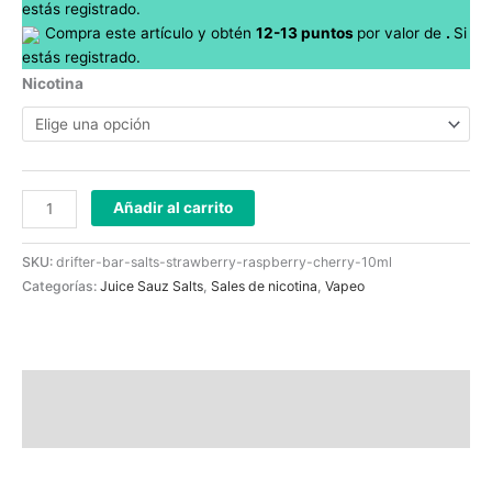
estás registrado.
Compra este artículo y obtén
12-13
puntos
por
valor de
.
Si
estás registrado.
Nicotina
Añadir al carrito
SKU:
drifter-bar-salts-strawberry-raspberry-cherry-10ml
Categorías:
Juice Sauz Salts
,
Sales de nicotina
,
Vapeo
Descripción
Información adicional