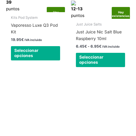
39
tiene
tiene
desde
puntos
12-13
6.45€
múltiples
múlti
Hay
Hay
hasta
puntos
existencias
existencias
variantes.
varia
Kits Pod System
6.95€
Las
Las
Just Juice Salts
Vaporesso Luxe Q3 Pod
opciones
opcio
Kit
Just Juice Nic Salt Blue
se
se
Raspberry 10ml
19.95
€
IVA incluido
pueden
pued
6.45
€
-
6.95
€
IVA incluido
elegir
elegir
Seleccionar
opciones
en
en
Seleccionar
opciones
la
la
página
págin
de
de
producto
produ
Nuestra tienda física está abierta todos los
días
24 horas.