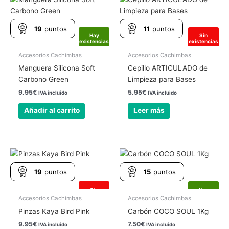
19
puntos
11
puntos
Hay
Sin
existencias
existencias
Accesorios Cachimbas
Accesorios Cachimbas
Manguera Silicona Soft
Cepillo ARTICULADO de
Carbono Green
Limpieza para Bases
9.95
€
5.95
€
IVA incluido
IVA incluido
Añadir al carrito
Leer más
19
puntos
15
puntos
Sin
Hay
existencias
existencias
Accesorios Cachimbas
Accesorios Cachimbas
Pinzas Kaya Bird Pink
Carbón COCO SOUL 1Kg
9.95
€
7.50
€
IVA incluido
IVA incluido