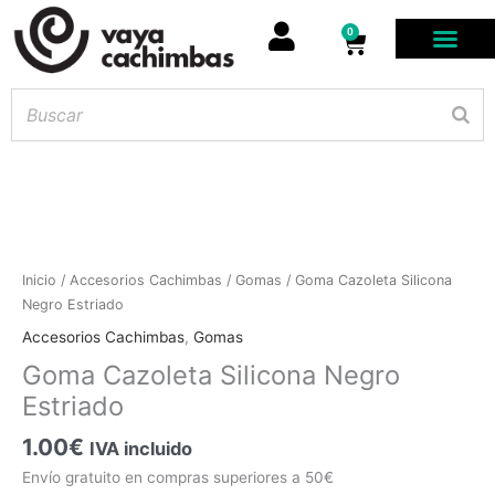
0
Carrito
Goma
Inicio
/
Accesorios Cachimbas
/
Gomas
/ Goma Cazoleta Silicona
Cazoleta
Negro Estriado
Hay
existencias
Silicona
Accesorios Cachimbas
,
Gomas
Negro
Goma Cazoleta Silicona Negro
Estriado
Estriado
cantidad
1.00
€
IVA incluido
Envío gratuito en compras superiores a 50€