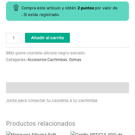
Compra este artículo y obtén
2
puntos
por
valor de
.
Si estás registrado.
Añadir al carrito
SKU:
goma-cazoleta-silicona-negro-estriado
Categorías:
Accesorios Cachimbas
,
Gomas
Descripción
Junta para conectar tu cazoleta a tu cachimba
Productos relacionados