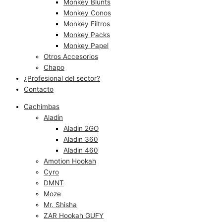
Monkey Blunts
Monkey Conos
Monkey Filtros
Monkey Packs
Monkey Papel
Otros Accesorios
Chapo
¿Profesional del sector?
Contacto
Cachimbas
Aladín
Aladin 2GO
Aladin 360
Aladin 460
Amotion Hookah
Cyro
DMNT
Moze
Mr. Shisha
ZAR Hookah GUFY