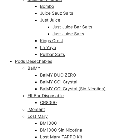
Bombo
Juice Sauz Salts
Just Juice
Just Juice Bar Salts
Just Juice Salts
Kings Crest
La Yaya
Pullbar Salts
Pods Desechables
BalMY
BalMY DUO ZERO
BalMY GO! Crystal
BalMY GO! Crystal (Sin Nicotina)
Elf Bar Disposable
CR8000
iMoment
Lost Mary
BM1000
BM1000 Sin Nicotina
Lost Mary TAPPO Kit