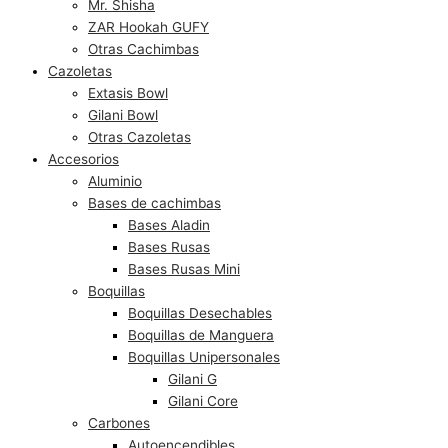
Mr. Shisha
ZAR Hookah GUFY
Otras Cachimbas
Cazoletas
Extasis Bowl
Gilani Bowl
Otras Cazoletas
Accesorios
Aluminio
Bases de cachimbas
Bases Aladin
Bases Rusas
Bases Rusas Mini
Boquillas
Boquillas Desechables
Boquillas de Manguera
Boquillas Unipersonales
Gilani G
Gilani Core
Carbones
Autoencendibles