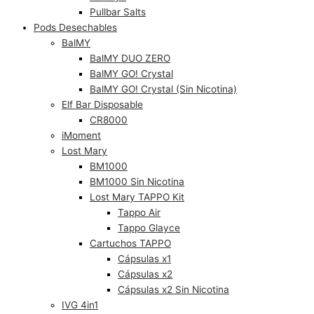
Pullbar Salts
Pods Desechables
BalMY
BalMY DUO ZERO
BalMY GO! Crystal
BalMY GO! Crystal (Sin Nicotina)
Elf Bar Disposable
CR8000
iMoment
Lost Mary
BM1000
BM1000 Sin Nicotina
Lost Mary TAPPO Kit
Tappo Air
Tappo Glayce
Cartuchos TAPPO
Cápsulas x1
Cápsulas x2
Cápsulas x2 Sin Nicotina
IVG 4in1