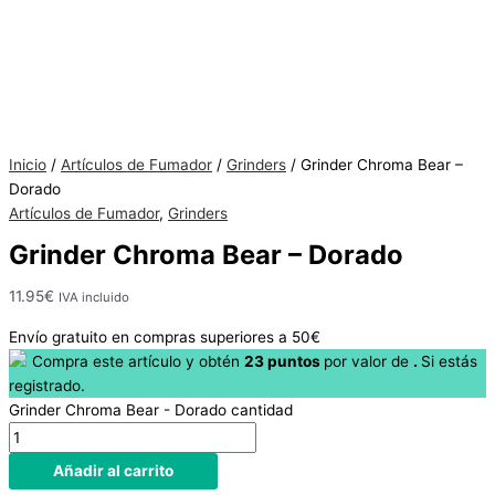
Hay
existencias
Inicio
/
Artículos de Fumador
/
Grinders
/ Grinder Chroma Bear –
Dorado
Artículos de Fumador
,
Grinders
Grinder Chroma Bear – Dorado
11.95
€
IVA incluido
Envío gratuito en compras superiores a 50€
Compra este artículo y obtén
23
puntos
por
valor de
.
Si estás
registrado.
Grinder Chroma Bear - Dorado cantidad
Añadir al carrito