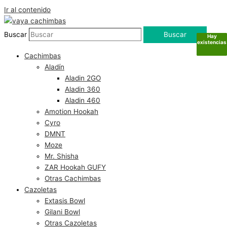
Ir al contenido
Buscar
Buscar
Hay
Hay
Hay
Hay
existencias
existencias
existencias
existencias
Cachimbas
Aladín
Aladin 2GO
Aladin 360
Aladin 460
Amotion Hookah
Cyro
DMNT
Moze
Mr. Shisha
ZAR Hookah GUFY
Otras Cachimbas
Cazoletas
Extasis Bowl
Gilani Bowl
Otras Cazoletas