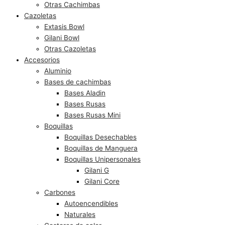
Otras Cachimbas
Cazoletas
Extasis Bowl
Gilani Bowl
Otras Cazoletas
Accesorios
Aluminio
Bases de cachimbas
Bases Aladin
Bases Rusas
Bases Rusas Mini
Boquillas
Boquillas Desechables
Boquillas de Manguera
Boquillas Unipersonales
Gilani G
Gilani Core
Carbones
Autoencendibles
Naturales