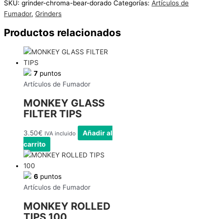
SKU:
grinder-chroma-bear-dorado
Categorías:
Artículos de
Fumador
,
Grinders
Productos relacionados
7
puntos
Artículos de Fumador
MONKEY GLASS
FILTER TIPS
3.50
€
Añadir al
IVA incluido
carrito
6
puntos
Artículos de Fumador
MONKEY ROLLED
TIPS 100