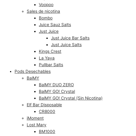
Voopoo
Sales de nicotina
Bombo
Juice Sauz Salts
Just Juice
Just Juice Bar Salts
Just Juice Salts
Kings Crest
La Yaya
Pullbar Salts
Pods Desechables
BalMY
BalMY DUO ZERO
BalMY GO! Crystal
BalMY GO! Crystal (Sin Nicotina)
Elf Bar Disposable
CR8000
iMoment
Lost Mary
BM1000