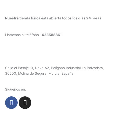
Nuestra tienda física está abierta todos los días
24 horas.
Llámenos al teléfono
623588861
✉
info@vayacachimbas.com
Calle el Pasaje, 3, Nave A2, Polígono Industrial La Polvorista,
30500, Molina de Segura, Murcia, España
Síguenos en:
F
I
a
n
c
s