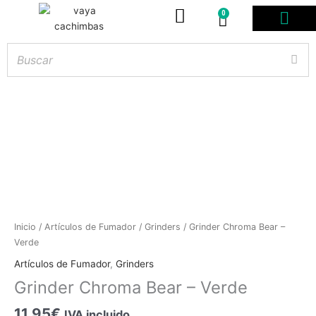
0
Carrito
PODS DESE
BOLSITAS DE NICOT
ARTÍCULOS DE FUMA
¿PROFESIONAL DE
Hay
existencias
Grinder
Inicio
/
Artículos de Fumador
/
Grinders
/ Grinder Chroma Bear –
Chroma
Verde
Bear
Artículos de Fumador
,
Grinders
-
Grinder Chroma Bear – Verde
Verde
cantidad
11.95
€
IVA incluido