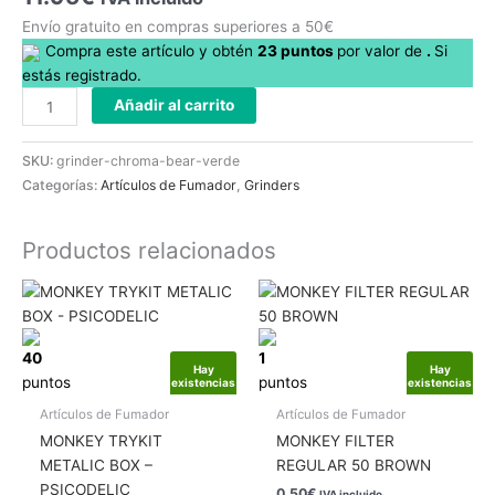
Envío gratuito en compras superiores a 50€
Compra este artículo y obtén
23
puntos
por
valor de
.
Si
estás registrado.
Añadir al carrito
SKU:
grinder-chroma-bear-verde
Categorías:
Artículos de Fumador
,
Grinders
Productos relacionados
40
1
Hay
Hay
puntos
puntos
existencias
existencias
Artículos de Fumador
Artículos de Fumador
MONKEY TRYKIT
MONKEY FILTER
METALIC BOX –
REGULAR 50 BROWN
PSICODELIC
0.50
€
IVA incluido