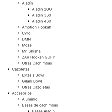
Aladín
Aladin 2GO
Aladin 360
Aladin 460
Amotion Hookah
Cyro
DMNT
Moze
Mr. Shisha
ZAR Hookah GUFY
Otras Cachimbas
Cazoletas
Extasis Bowl
Gilani Bowl
Otras Cazoletas
Accesorios
Aluminio
Bases de cachimbas
Bases Aladin