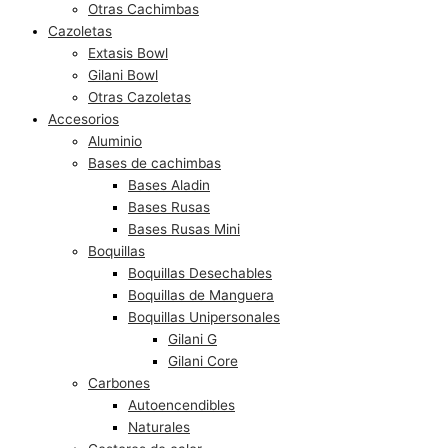
Otras Cachimbas
Cazoletas
Extasis Bowl
Gilani Bowl
Otras Cazoletas
Accesorios
Aluminio
Bases de cachimbas
Bases Aladin
Bases Rusas
Bases Rusas Mini
Boquillas
Boquillas Desechables
Boquillas de Manguera
Boquillas Unipersonales
Gilani G
Gilani Core
Carbones
Autoencendibles
Naturales