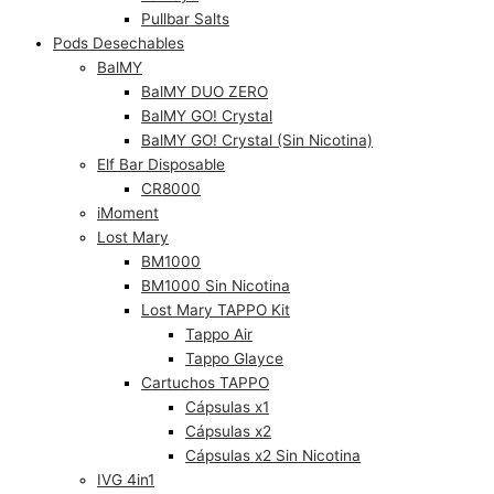
Pullbar Salts
Pods Desechables
BalMY
BalMY DUO ZERO
BalMY GO! Crystal
BalMY GO! Crystal (Sin Nicotina)
Elf Bar Disposable
CR8000
iMoment
Lost Mary
BM1000
BM1000 Sin Nicotina
Lost Mary TAPPO Kit
Tappo Air
Tappo Glayce
Cartuchos TAPPO
Cápsulas x1
Cápsulas x2
Cápsulas x2 Sin Nicotina
IVG 4in1