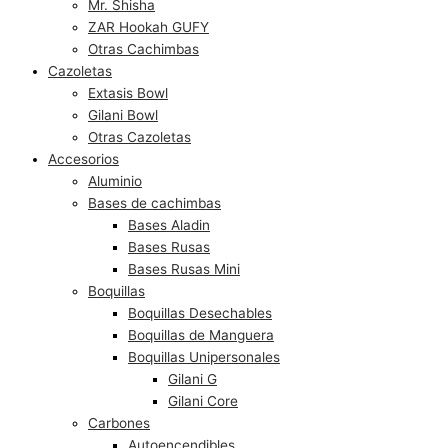
Mr. Shisha
ZAR Hookah GUFY
Otras Cachimbas
Cazoletas
Extasis Bowl
Gilani Bowl
Otras Cazoletas
Accesorios
Aluminio
Bases de cachimbas
Bases Aladin
Bases Rusas
Bases Rusas Mini
Boquillas
Boquillas Desechables
Boquillas de Manguera
Boquillas Unipersonales
Gilani G
Gilani Core
Carbones
Autoencendibles