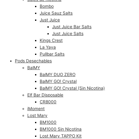
Bombo
Juice Sauz Salts
Just Juice
Just Juice Bar Salts
Just Juice Salts
Kings Crest
La Yaya
Pullbar Salts
Pods Desechables
BalMY
BalMY DUO ZERO
BalMY GO! Crystal
BalMY GO! Crystal (Sin Nicotina)
Elf Bar Disposable
CR8000
iMoment
Lost Mary
BM1000
BM1000 Sin Nicotina
Lost Mary TAPPO Kit