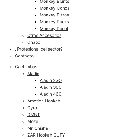
Monkey Blunts
Monkey Conos
Monkey Filtros
Monkey Packs
Monkey Papel
Otros Accesorios
Chapo
¿Profesional del sector?
Contacto
Cachimbas
Aladín
Aladin 2GO
Aladin 360
Aladin 460
Amotion Hookah
Cyro
DMNT
Moze
Mr. Shisha
ZAR Hookah GUFY