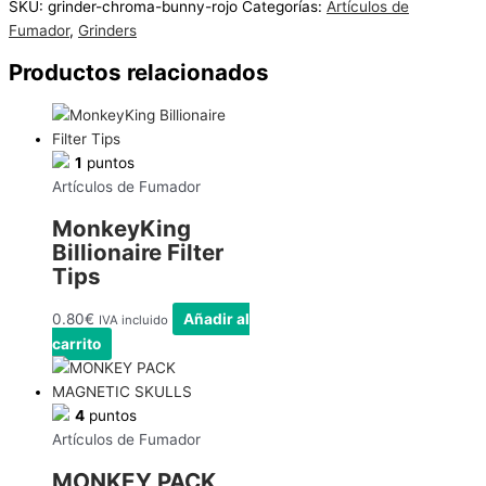
SKU:
grinder-chroma-bunny-rojo
Categorías:
Artículos de
Fumador
,
Grinders
Productos relacionados
1
puntos
Artículos de Fumador
MonkeyKing
Billionaire Filter
Tips
0.80
€
Añadir al
IVA incluido
carrito
4
puntos
Artículos de Fumador
MONKEY PACK