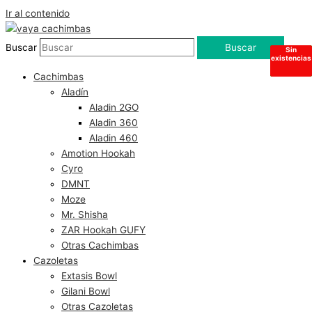
Ir al contenido
Buscar
Buscar
Hay
Hay
Hay
Sin
existencias
existencias
existencias
existencias
Cachimbas
Aladín
Aladin 2GO
Aladin 360
Aladin 460
Amotion Hookah
Cyro
DMNT
Moze
Mr. Shisha
ZAR Hookah GUFY
Otras Cachimbas
Cazoletas
Extasis Bowl
Gilani Bowl
Otras Cazoletas