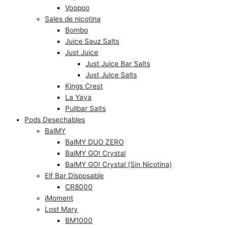
Voopoo
Sales de nicotina
Bombo
Juice Sauz Salts
Just Juice
Just Juice Bar Salts
Just Juice Salts
Kings Crest
La Yaya
Pullbar Salts
Pods Desechables
BalMY
BalMY DUO ZERO
BalMY GO! Crystal
BalMY GO! Crystal (Sin Nicotina)
Elf Bar Disposable
CR8000
iMoment
Lost Mary
BM1000