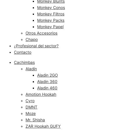
Monkey Blunts
Monkey Conos
Monkey Filtros
Monkey Packs
Monkey Papel
Otros Accesorios
Chapo
¿Profesional del sector?
Contacto
Cachimbas
Aladín
Aladin 2GO
Aladin 360
Aladin 460
Amotion Hookah
Cyro
DMNT
Moze
Mr. Shisha
ZAR Hookah GUFY