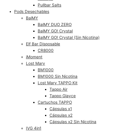
Pullbar Salts
Pods Desechables
BalMY
BalMY DUO ZERO
BalMY GO! Crystal
BalMY GO! Crystal (Sin Nicotina)
Elf Bar Disposable
CR8000
iMoment
Lost Mary
BM1000
BM1000 Sin Nicotina
Lost Mary TAPPO Kit
Tappo Air
Tappo Glayce
Cartuchos TAPPO
Cápsulas x1
Cápsulas x2
Cápsulas x2 Sin Nicotina
IVG 4in1