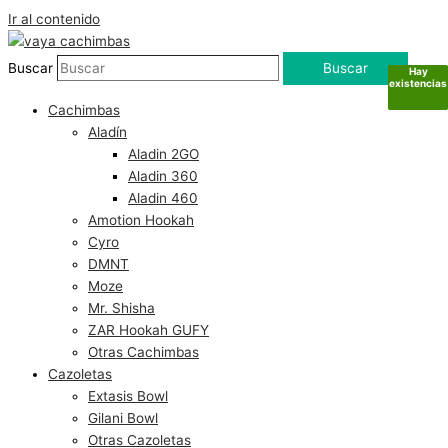
Ir al contenido
Buscar
Buscar
Hay
Hay
Hay
Hay
existencias
existencias
existencias
existencias
Cachimbas
Aladín
Aladin 2GO
Aladin 360
Aladin 460
Amotion Hookah
Cyro
DMNT
Moze
Mr. Shisha
ZAR Hookah GUFY
Otras Cachimbas
Cazoletas
Extasis Bowl
Gilani Bowl
Otras Cazoletas