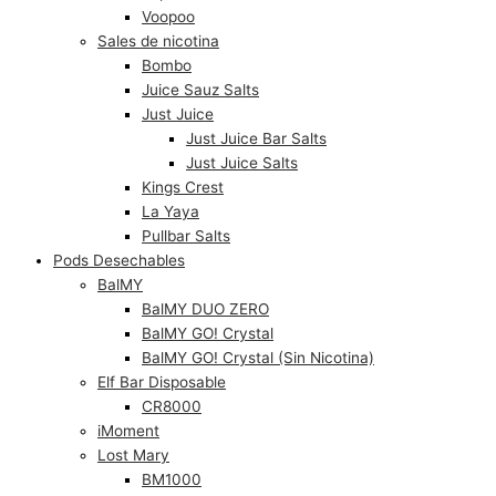
Voopoo
Sales de nicotina
Bombo
Juice Sauz Salts
Just Juice
Just Juice Bar Salts
Just Juice Salts
Kings Crest
La Yaya
Pullbar Salts
Pods Desechables
BalMY
BalMY DUO ZERO
BalMY GO! Crystal
BalMY GO! Crystal (Sin Nicotina)
Elf Bar Disposable
CR8000
iMoment
Lost Mary
BM1000