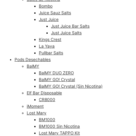
Bombo
Juice Sauz Salts
Just Juice
Just Juice Bar Salts
Just Juice Salts
Kings Crest
La Yaya
Pullbar Salts
Pods Desechables
BalMY
BalMY DUO ZERO
BalMY GO! Crystal
BalMY GO! Crystal (Sin Nicotina)
Elf Bar Disposable
CR8000
iMoment
Lost Mary
BM1000
BM1000 Sin Nicotina
Lost Mary TAPPO Kit