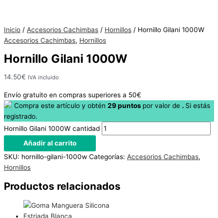
Hay
existencias
Inicio
/
Accesorios Cachimbas
/
Hornillos
/ Hornillo Gilani 1000W
Accesorios Cachimbas
,
Hornillos
Hornillo Gilani 1000W
14.50
€
IVA incluido
Envío gratuito en compras superiores a 50€
Compra este artículo y obtén
29
puntos
por
valor de
.
Si estás
registrado.
Hornillo Gilani 1000W cantidad
Añadir al carrito
SKU:
hornillo-gilani-1000w
Categorías:
Accesorios Cachimbas
,
Hornillos
Productos relacionados