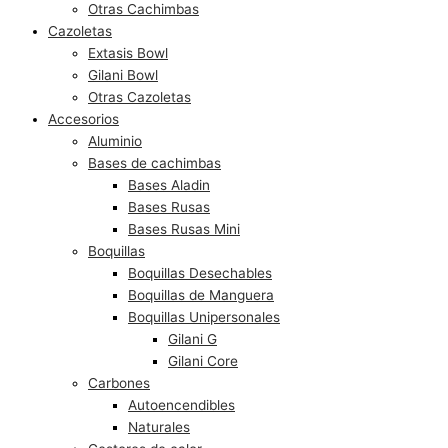
Otras Cachimbas
Cazoletas
Extasis Bowl
Gilani Bowl
Otras Cazoletas
Accesorios
Aluminio
Bases de cachimbas
Bases Aladin
Bases Rusas
Bases Rusas Mini
Boquillas
Boquillas Desechables
Boquillas de Manguera
Boquillas Unipersonales
Gilani G
Gilani Core
Carbones
Autoencendibles
Naturales