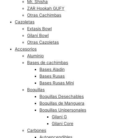
Mr. Shisha
ZAR Hookah GUFY
Otras Cachimbas
Cazoletas
Extasis Bowl
Gilani Bowl
Otras Cazoletas
Accesorios
Aluminio
Bases de cachimbas
Bases Aladin
Bases Rusas
Bases Rusas Mini
Boquillas
Boquillas Desechables
Boquillas de Manguera
Boquillas Unipersonales
Gilani G
Gilani Core
Carbones
Autoencendibles