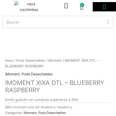
0
Carrito
PODS DESE
BOLSITAS DE NICOT
ARTÍCULOS DE FUM
¿PROFESIONAL D
Inicio
/
Pods Desechables
/
iMoment
/ IMOMENT XIXA DTL –
BLUEBERRY RASPBERRY
Hay
existencias
iMoment
,
Pods Desechables
IMOMENT XIXA DTL – BLUEBERRY
RASPBERRY
Envío gratuito en compras superiores a 50€
SKU:
imoment-xixa-dtl-blueberry-raspberry
Categorías:
iMoment
,
Pods Desechables