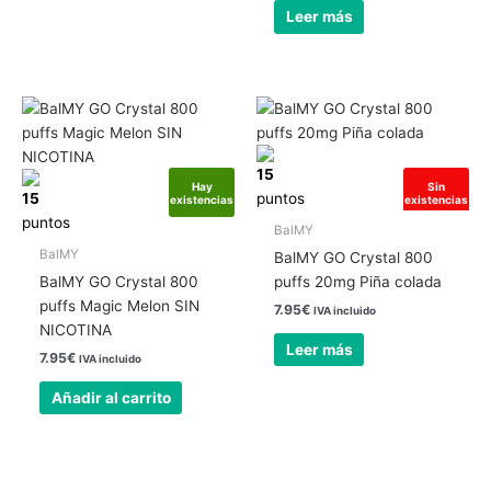
Leer más
15
Hay
Sin
15
puntos
existencias
existencias
puntos
BalMY
BalMY
BalMY GO Crystal 800
BalMY GO Crystal 800
puffs 20mg Piña colada
puffs Magic Melon SIN
7.95
€
IVA incluido
NICOTINA
Leer más
7.95
€
IVA incluido
Añadir al carrito