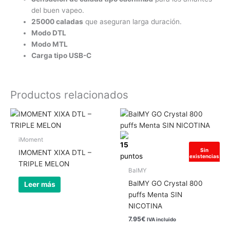
del buen vapeo.
25000 caladas
que aseguran larga duración.
Modo DTL
Modo MTL
Carga tipo USB-C
Productos relacionados
iMoment
15
Hay
Sin
IMOMENT XIXA DTL –
puntos
existencias
existencias
TRIPLE MELON
BalMY
BalMY GO Crystal 800
Leer más
puffs Menta SIN
NICOTINA
7.95
€
IVA incluido