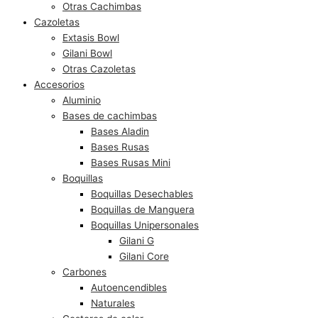
Otras Cachimbas
Cazoletas
Extasis Bowl
Gilani Bowl
Otras Cazoletas
Accesorios
Aluminio
Bases de cachimbas
Bases Aladin
Bases Rusas
Bases Rusas Mini
Boquillas
Boquillas Desechables
Boquillas de Manguera
Boquillas Unipersonales
Gilani G
Gilani Core
Carbones
Autoencendibles
Naturales