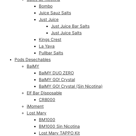
Bombo
Juice Sauz Salts
Just Juice
Just Juice Bar Salts
Just Juice Salts
Kings Crest
La Yaya
Pullbar Salts
Pods Desechables
BalMY
BalMY DUO ZERO
BalMY GO! Crystal
BalMY GO! Crystal (Sin Nicotina)
Elf Bar Disposable
CR8000
iMoment
Lost Mary
BM1000
BM1000 Sin Nicotina
Lost Mary TAPPO Kit