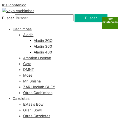
Ir al contenido
Buscar
Buscar
Hay
Hay
Sin
Sin
existencias
existencias
existencias
existencias
Cachimbas
Aladín
Aladin 2GO
Aladin 360
Aladin 460
Amotion Hookah
Cyro
DMNT
Moze
Mr. Shisha
ZAR Hookah GUFY
Otras Cachimbas
Cazoletas
Extasis Bowl
Gilani Bowl
Otras Cazoletas