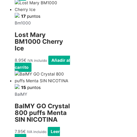
17
puntos
Bm1000
Lost Mary
BM1000 Cherry
Ice
8.95
€
Añadir al
IVA incluido
carrito
15
puntos
BalMY
BalMY GO Crystal
800 puffs Menta
SIN NICOTINA
7.95
€
Leer
IVA incluido