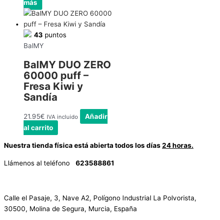
más
43
puntos
BalMY
BalMY DUO ZERO
60000 puff –
Fresa Kiwi y
Sandía
21.95
€
Añadir
IVA incluido
al carrito
Nuestra tienda física está abierta todos los días
24 horas.
Llámenos al teléfono
623588861
✉
info@vayacachimbas.com
Calle el Pasaje, 3, Nave A2, Polígono Industrial La Polvorista,
30500, Molina de Segura, Murcia, España