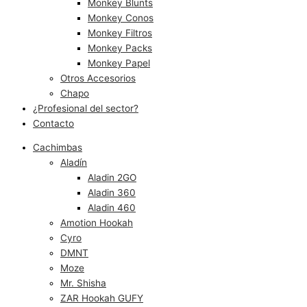
Monkey Blunts
Monkey Conos
Monkey Filtros
Monkey Packs
Monkey Papel
Otros Accesorios
Chapo
¿Profesional del sector?
Contacto
Cachimbas
Aladín
Aladin 2GO
Aladin 360
Aladin 460
Amotion Hookah
Cyro
DMNT
Moze
Mr. Shisha
ZAR Hookah GUFY