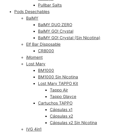
Pullbar Salts
Pods Desechables
BalMY
BalMY DUO ZERO
BalMY GO! Crystal
BalMY GO! Crystal (Sin Nicotina)
Elf Bar Disposable
CR8000
iMoment
Lost Mary
BM1000
BM1000 Sin Nicotina
Lost Mary TAPPO Kit
Tappo Air
Tappo Glayce
Cartuchos TAPPO
Cápsulas x1
Cápsulas x2
Cápsulas x2 Sin Nicotina
IVG 4in1