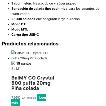
Sabor melón
: fresco, dulce y súper jugoso
Sensación de calada tipo cachimba
para los amantes del
buen vapeo.
25000 caladas
que aseguran larga duración.
Modo DTL
Modo MTL
Carga tipo USB-C
Productos relacionados
15
puntos
BalMY
BalMY GO Crystal
800 puffs 20mg
Piña colada
7.95
€
Leer
IVA incluido
más