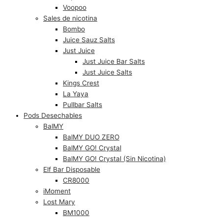
Voopoo
Sales de nicotina
Bombo
Juice Sauz Salts
Just Juice
Just Juice Bar Salts
Just Juice Salts
Kings Crest
La Yaya
Pullbar Salts
Pods Desechables
BalMY
BalMY DUO ZERO
BalMY GO! Crystal
BalMY GO! Crystal (Sin Nicotina)
Elf Bar Disposable
CR8000
iMoment
Lost Mary
BM1000