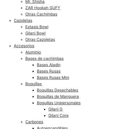
Mr. Shisha
ZAR Hookah GUFY
Otras Cachimbas
Cazoletas
Extasis Bowl
Gilani Bowl
Otras Cazoletas
Accesorios
Aluminio
Bases de cachimbas
Bases Aladin
Bases Rusas
Bases Rusas Mini
Boquillas
Boquillas Desechables
Boquillas de Manguera
Boquillas Unipersonales
Gilani G
Gilani Core
Carbones
Autoencendibles