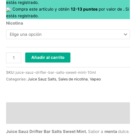
estás registrado.
Compra este artículo y obtén
12-13
puntos
por
valor de
.
Si
estás registrado.
Nicotina
Añadir al carrito
SKU:
juice-sauz-drifter-bar-salts-sweet-mint-10ml
Categorías:
Juice Sauz Salts
,
Sales de nicotina
,
Vapeo
Descripción
Información adicional
Juice Sauz Drifter Bar Salts Sweet Mint.
Sabor a
menta
dulce.