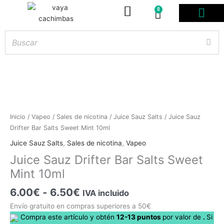
0
Carrito
PODS DESE
BOLSITAS DE NICOT
ARTÍCULOS DE FUMA
¿PROFESIONAL DE
Rango
Juice
Inicio
/
Vapeo
/
Sales de nicotina
/
Juice Sauz Salts
/ Juice Sauz
de
Sauz
Drifter Bar Salts Sweet Mint 10ml
Hay
existencias
precios:
Drifter
Juice Sauz Salts
,
Sales de nicotina
,
Vapeo
desde
Bar
Juice Sauz Drifter Bar Salts Sweet
6.00€
Salts
hasta
Mint 10ml
Sweet
6.50€
Mint
6.00
€
-
6.50
€
IVA incluido
10ml
cantidad
Envío gratuito en compras superiores a 50€
Compra este artículo y obtén
12-13
puntos
por
valor de
.
Si