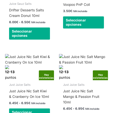
Las
Las
Juice Sauz Salts
Voopoo PnP Coil
opciones
opcio
Drifter Desserts Salts
3.50
€
IVA incluido
se
se
Cream Donut 10ml
pueden
pued
Seleccionar
6.00
€
-
6.50
€
IVA incluido
opciones
elegir
elegir
en
en
Seleccionar
opciones
la
la
página
págin
de
de
producto
produ
Rango
Rango
Este
Este
de
de
producto
produ
precios:
precios:
tiene
tiene
desde
desde
12-13
6.45€
12-13
6.45€
múltiples
múlti
Hay
Hay
hasta
hasta
puntos
puntos
existencias
existencias
variantes.
varia
6.95€
6.95€
Las
Las
Just Juice Salts
Just Juice Salts
opciones
opcio
Just Juice Nic Salt Kiwi
Just Juice Nic Salt
se
se
& Cranberry On Ice 10ml
Mango & Passion Fruit
pueden
pued
10ml
6.45
€
-
6.95
€
IVA incluido
elegir
elegir
6.45
€
-
6.95
€
IVA incluido
en
en
Seleccionar