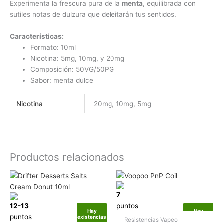
Experimenta la frescura pura de la
menta
, equilibrada con
sutiles notas de dulzura que deleitarán tus sentidos.
Características:
Formato: 10ml
Nicotina: 5mg, 10mg, y 20mg
Composición: 50VG/50PG
Sabor: menta dulce
Nicotina
20mg, 10mg, 5mg
Productos relacionados
Rango
Este
Este
de
producto
produ
precios:
7
tiene
tiene
desde
12-13
6.00€
puntos
múltiples
múlti
Hay
Hay
hasta
puntos
existencias
existencias
variantes.
varia
Resistencias Vapeo
6.50€