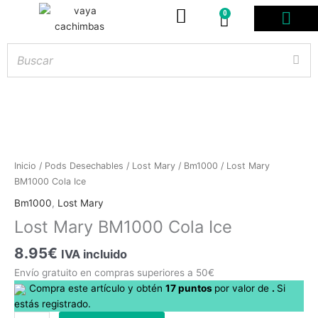
0
Carrito
PODS DESE
BOLSITAS DE NICOT
ARTÍCULOS DE FUMA
¿PROFESIONAL DE
Lost
Inicio
/
Pods Desechables
/
Lost Mary
/
Bm1000
/ Lost Mary
Mary
BM1000 Cola Ice
Hay
existencias
BM1000
Bm1000
,
Lost Mary
Cola
Lost Mary BM1000 Cola Ice
Ice
cantidad
8.95
€
IVA incluido
Envío gratuito en compras superiores a 50€
Compra este artículo y obtén
17
puntos
por
valor de
.
Si
estás registrado.