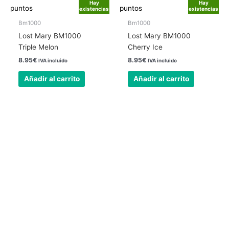
Hay
Hay
puntos
puntos
existencias
existencias
Bm1000
Bm1000
Lost Mary BM1000
Lost Mary BM1000
Triple Melon
Cherry Ice
8.95
€
8.95
€
IVA incluido
IVA incluido
Añadir al carrito
Añadir al carrito
Nuestra tienda física está abierta todos los
días
24 horas.