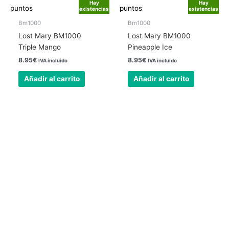
Hay
Hay
puntos
puntos
existencias
existencias
Bm1000
Bm1000
Lost Mary BM1000
Lost Mary BM1000
Triple Mango
Pineapple Ice
8.95
€
8.95
€
IVA incluido
IVA incluido
Añadir al carrito
Añadir al carrito
Nuestra tienda física está abierta todos los
días
24 horas.