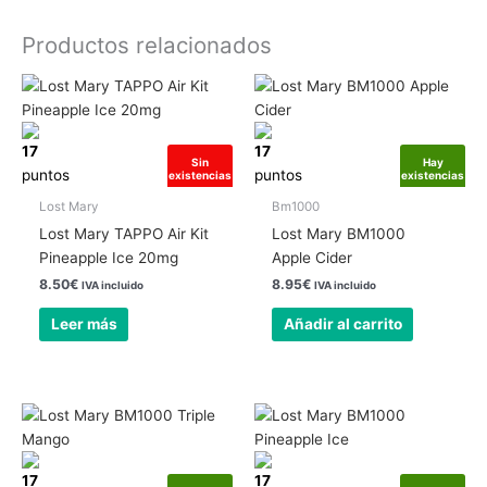
Productos relacionados
17
17
Sin
Hay
puntos
puntos
existencias
existencias
Lost Mary
Bm1000
Lost Mary TAPPO Air Kit
Lost Mary BM1000
Pineapple Ice 20mg
Apple Cider
8.50
€
8.95
€
IVA incluido
IVA incluido
Leer más
Añadir al carrito
17
17