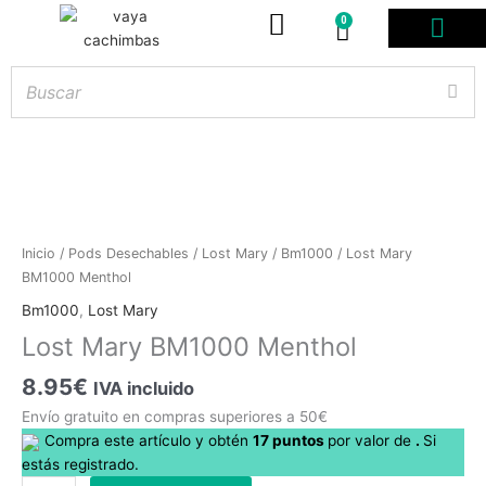
0
Carrito
PODS DESE
BOLSITAS DE NICOT
ARTÍCULOS DE FUMA
¿PROFESIONAL DE
Lost
Inicio
/
Pods Desechables
/
Lost Mary
/
Bm1000
/ Lost Mary
Mary
BM1000 Menthol
Hay
existencias
BM1000
Bm1000
,
Lost Mary
Menthol
Lost Mary BM1000 Menthol
cantidad
8.95
€
IVA incluido
Envío gratuito en compras superiores a 50€
Compra este artículo y obtén
17
puntos
por
valor de
.
Si
estás registrado.