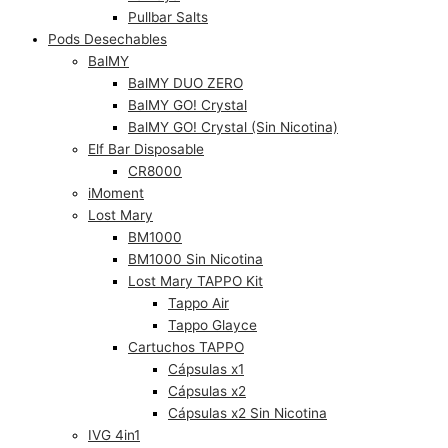
Pullbar Salts
Pods Desechables
BalMY
BalMY DUO ZERO
BalMY GO! Crystal
BalMY GO! Crystal (Sin Nicotina)
Elf Bar Disposable
CR8000
iMoment
Lost Mary
BM1000
BM1000 Sin Nicotina
Lost Mary TAPPO Kit
Tappo Air
Tappo Glayce
Cartuchos TAPPO
Cápsulas x1
Cápsulas x2
Cápsulas x2 Sin Nicotina
IVG 4in1