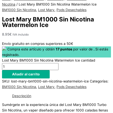
Hay
Nicotina
/ Lost Mary BM1000 Sin Nicotina Watermelon Ice
existencias
BM1000 Sin Nicotina
,
Lost Mary
,
Pods Desechables
Lost Mary BM1000 Sin Nicotina
Watermelon Ice
8.95
€
IVA incluido
Envío gratuito en compras superiores a 50€
Compra este artículo y obtén
17
puntos
por
valor de
.
Si estás
registrado.
Lost Mary BM1000 Sin Nicotina Watermelon Ice cantidad
Añadir al carrito
SKU:
lost-mary-bm1000-sin-nicotina-watermelon-ice
Categorías:
BM1000 Sin Nicotina
,
Lost Mary
,
Pods Desechables
Descripción
Sumérgete en la experiencia única del Lost Mary BM1000 Turbo
Sin Nicotina, un vaper diseñado para ofrecer 1000 caladas llenas