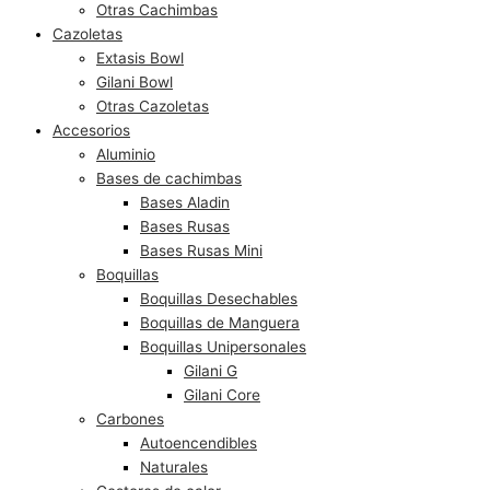
Otras Cachimbas
Cazoletas
Extasis Bowl
Gilani Bowl
Otras Cazoletas
Accesorios
Aluminio
Bases de cachimbas
Bases Aladin
Bases Rusas
Bases Rusas Mini
Boquillas
Boquillas Desechables
Boquillas de Manguera
Boquillas Unipersonales
Gilani G
Gilani Core
Carbones
Autoencendibles
Naturales