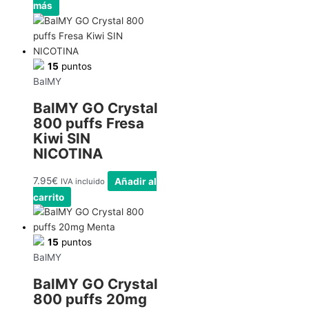
más
15
puntos
BalMY
BalMY GO Crystal
800 puffs Fresa
Kiwi SIN
NICOTINA
7.95
€
Añadir al
IVA incluido
carrito
15
puntos
BalMY
BalMY GO Crystal
800 puffs 20mg