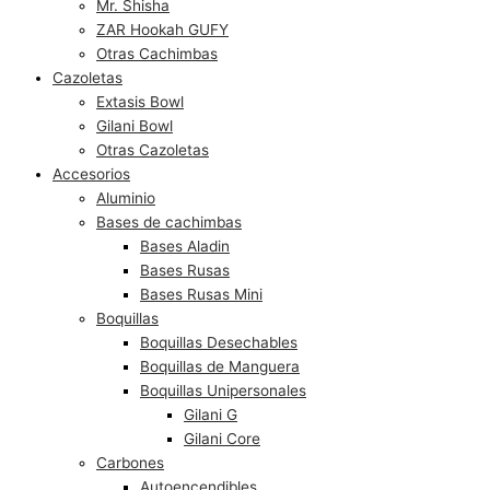
Mr. Shisha
ZAR Hookah GUFY
Otras Cachimbas
Cazoletas
Extasis Bowl
Gilani Bowl
Otras Cazoletas
Accesorios
Aluminio
Bases de cachimbas
Bases Aladin
Bases Rusas
Bases Rusas Mini
Boquillas
Boquillas Desechables
Boquillas de Manguera
Boquillas Unipersonales
Gilani G
Gilani Core
Carbones
Autoencendibles