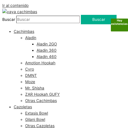
Ir al contenido
Buscar
Buscar
Hay
Hay
Hay
Sin
existencias
existencias
existencias
existencias
Cachimbas
Aladín
Aladin 2GO
Aladin 360
Aladin 460
Amotion Hookah
Cyro
DMNT
Moze
Mr. Shisha
ZAR Hookah GUFY
Otras Cachimbas
Cazoletas
Extasis Bowl
Gilani Bowl
Otras Cazoletas