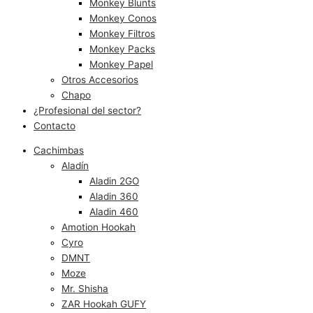
Monkey Blunts
Monkey Conos
Monkey Filtros
Monkey Packs
Monkey Papel
Otros Accesorios
Chapo
¿Profesional del sector?
Contacto
Cachimbas
Aladín
Aladin 2GO
Aladin 360
Aladin 460
Amotion Hookah
Cyro
DMNT
Moze
Mr. Shisha
ZAR Hookah GUFY