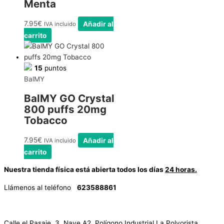
Menta
7.95
€
Añadir al
IVA incluido
carrito
15
puntos
BalMY
BalMY GO Crystal
800 puffs 20mg
Tobacco
7.95
€
Añadir al
IVA incluido
carrito
Nuestra tienda física está abierta todos los días
24 horas.
Llámenos al teléfono
623588861
✉
info@vayacachimbas.com
Calle el Pasaje, 3, Nave A2, Polígono Industrial La Polvorista,