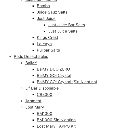
Bombo
Juice Sauz Salts
Just Juice
Just Juice Bar Salts
Just Juice Salts
Kings Crest
La Yaya
Pullbar Salts
Pods Desechables
BalMY
BalMY DUO ZERO
BalMY GO! Crystal
BalMY GO! Crystal (Sin Nicotina)
Elf Bar Disposable
CR8000
iMoment
Lost Mary
BM1000
BM1000 Sin Nicotina
Lost Mary TAPPO Kit