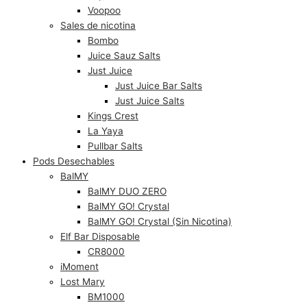
Voopoo
Sales de nicotina
Bombo
Juice Sauz Salts
Just Juice
Just Juice Bar Salts
Just Juice Salts
Kings Crest
La Yaya
Pullbar Salts
Pods Desechables
BalMY
BalMY DUO ZERO
BalMY GO! Crystal
BalMY GO! Crystal (Sin Nicotina)
Elf Bar Disposable
CR8000
iMoment
Lost Mary
BM1000