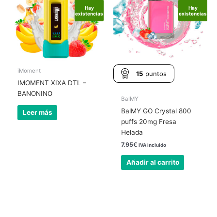
Hay
Hay
existencias
existencias
iMoment
15
puntos
IMOMENT XIXA DTL –
BANONINO
BalMY
BalMY GO Crystal 800
Leer más
puffs 20mg Fresa
Helada
7.95
€
IVA incluido
Añadir al carrito