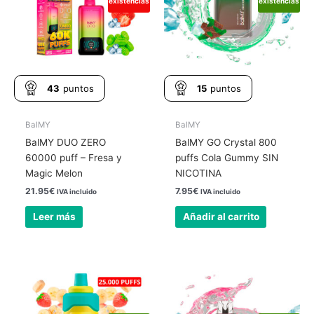
existencias
existencias
43
puntos
15
puntos
BalMY
BalMY
BalMY DUO ZERO
BalMY GO Crystal 800
60000 puff – Fresa y
puffs Cola Gummy SIN
Magic Melon
NICOTINA
21.95
€
7.95
€
IVA incluido
IVA incluido
Leer más
Añadir al carrito