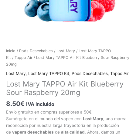
Lost
Inicio
/
Pods Desechables
/
Lost Mary
/
Lost Mary TAPPO
Mary
Kit
/
Tappo Air
/ Lost Mary TAPPO Air Kit Blueberry Sour Raspberry
TAPPO
20mg
Air
Lost Mary
,
Lost Mary TAPPO Kit
,
Pods Desechables
,
Tappo Air
Kit
Lost Mary TAPPO Air Kit Blueberry
Blueberry
Sour Raspberry 20mg
Sour
Raspberry
8.50
€
IVA incluido
20mg
cantidad
Envío gratuito en compras superiores a 50€
Sumérgete en el mundo del vapeo con
Lost Mary
, una marca
reconocida por nuestra larga trayectoria en la producción
de
vapers desechables
de
alta calidad
. Ahora, damos un