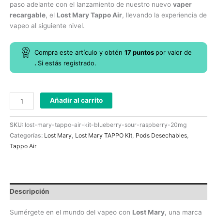
paso adelante con el lanzamiento de nuestro nuevo
vaper
recargable
, el
Lost Mary Tappo Air
, llevando la experiencia de
vapeo al siguiente nivel.
Compra este artículo y obtén
17
puntos
por
valor de
.
Si estás registrado.
Añadir al carrito
SKU:
lost-mary-tappo-air-kit-blueberry-sour-raspberry-20mg
Categorías:
Lost Mary
,
Lost Mary TAPPO Kit
,
Pods Desechables
,
Tappo Air
Descripción
Sumérgete en el mundo del vapeo con
Lost Mary
, una marca