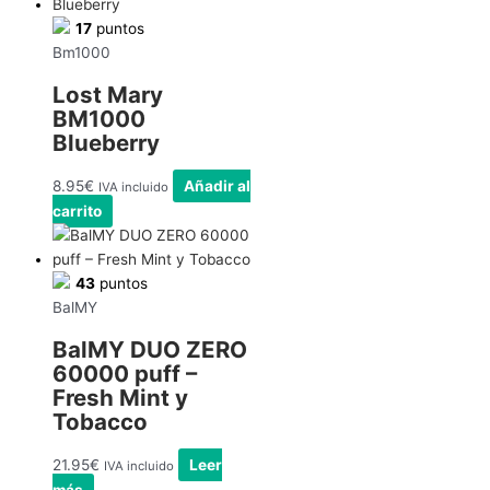
17
puntos
Bm1000
Lost Mary
BM1000
Blueberry
8.95
€
Añadir al
IVA incluido
carrito
43
puntos
BalMY
BalMY DUO ZERO
60000 puff –
Fresh Mint y
Tobacco
21.95
€
Leer
IVA incluido
más