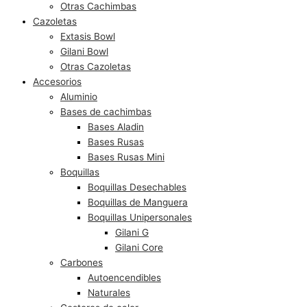
Otras Cachimbas
Cazoletas
Extasis Bowl
Gilani Bowl
Otras Cazoletas
Accesorios
Aluminio
Bases de cachimbas
Bases Aladin
Bases Rusas
Bases Rusas Mini
Boquillas
Boquillas Desechables
Boquillas de Manguera
Boquillas Unipersonales
Gilani G
Gilani Core
Carbones
Autoencendibles
Naturales