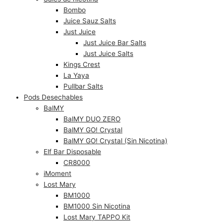
Bombo
Juice Sauz Salts
Just Juice
Just Juice Bar Salts
Just Juice Salts
Kings Crest
La Yaya
Pullbar Salts
Pods Desechables
BalMY
BalMY DUO ZERO
BalMY GO! Crystal
BalMY GO! Crystal (Sin Nicotina)
Elf Bar Disposable
CR8000
iMoment
Lost Mary
BM1000
BM1000 Sin Nicotina
Lost Mary TAPPO Kit