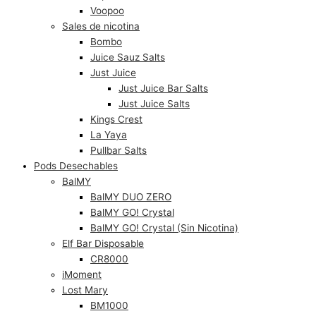
Voopoo
Sales de nicotina
Bombo
Juice Sauz Salts
Just Juice
Just Juice Bar Salts
Just Juice Salts
Kings Crest
La Yaya
Pullbar Salts
Pods Desechables
BalMY
BalMY DUO ZERO
BalMY GO! Crystal
BalMY GO! Crystal (Sin Nicotina)
Elf Bar Disposable
CR8000
iMoment
Lost Mary
BM1000