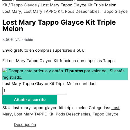
Hay
Kit
/
Tappo Glayce
/ Lost Mary Tappo Glayce Kit Triple Melon
existencias
Lost Mary
,
Lost Mary TAPPO Kit
,
Pods Desechables
,
Tappo Glayce
Lost Mary Tappo Glayce Kit Triple
Melon
8.50
€
IVA incluido
Envío gratuito en compras superiores a 50€
El Lost Mary Tappo Glayce Kit funciona con cápsulas Tappo.
Compra este artículo y obtén
17
puntos
por
valor de
.
Si estás
registrado.
Lost Mary Tappo Glayce Kit Triple Melon cantidad
Añadir al carrito
SKU:
lost-mary-tappo-glayce-kit-triple-melon
Categorías:
Lost
Mary
,
Lost Mary TAPPO Kit
,
Pods Desechables
,
Tappo Glayce
Descripción