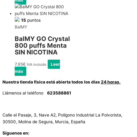
15
puntos
BalMY
BalMY GO Crystal
800 puffs Menta
SIN NICOTINA
7.95
€
Leer
IVA incluido
más
Nuestra tienda física está abierta todos los días
24 horas.
Llámenos al teléfono
623588861
✉
info@vayacachimbas.com
Calle el Pasaje, 3, Nave A2, Polígono Industrial La Polvorista,
30500, Molina de Segura, Murcia, España
Síguenos en: