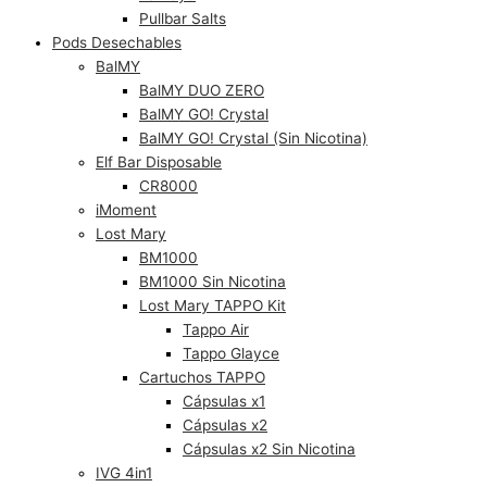
Pullbar Salts
Pods Desechables
BalMY
BalMY DUO ZERO
BalMY GO! Crystal
BalMY GO! Crystal (Sin Nicotina)
Elf Bar Disposable
CR8000
iMoment
Lost Mary
BM1000
BM1000 Sin Nicotina
Lost Mary TAPPO Kit
Tappo Air
Tappo Glayce
Cartuchos TAPPO
Cápsulas x1
Cápsulas x2
Cápsulas x2 Sin Nicotina
IVG 4in1