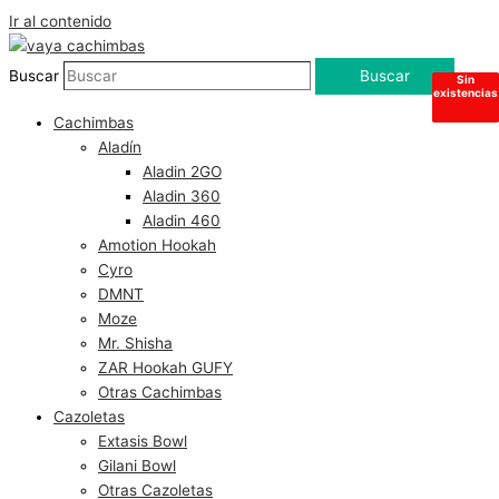
Ir al contenido
Buscar
Buscar
Hay
Hay
Sin
Sin
existencias
existencias
existencias
existencias
Cachimbas
Aladín
Aladin 2GO
Aladin 360
Aladin 460
Amotion Hookah
Cyro
DMNT
Moze
Mr. Shisha
ZAR Hookah GUFY
Otras Cachimbas
Cazoletas
Extasis Bowl
Gilani Bowl
Otras Cazoletas