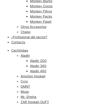
Monkey Blunts
Monkey Conos
Monkey Filtros
Monkey Packs
Monkey Papel
Otros Accesorios
Chapo
¿Profesional del sector?
Contacto
Cachimbas
Aladín
Aladin 2GO
Aladin 360
Aladin 460
Amotion Hookah
Cyro
DMNT
Moze
Mr. Shisha
ZAR Hookah GUFY