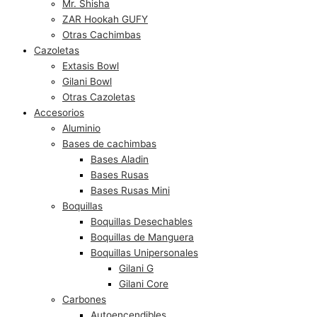
Mr. Shisha
ZAR Hookah GUFY
Otras Cachimbas
Cazoletas
Extasis Bowl
Gilani Bowl
Otras Cazoletas
Accesorios
Aluminio
Bases de cachimbas
Bases Aladin
Bases Rusas
Bases Rusas Mini
Boquillas
Boquillas Desechables
Boquillas de Manguera
Boquillas Unipersonales
Gilani G
Gilani Core
Carbones
Autoencendibles