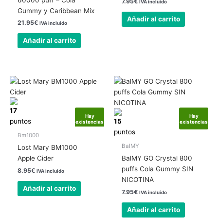
7.95
€
IVA incluido
Gummy y Caribbean Mix
Añadir al carrito
21.95
€
IVA incluido
Añadir al carrito
17
Hay
Hay
puntos
15
existencias
existencias
puntos
Bm1000
BalMY
Lost Mary BM1000
Apple Cider
BalMY GO Crystal 800
puffs Cola Gummy SIN
8.95
€
IVA incluido
NICOTINA
Añadir al carrito
7.95
€
IVA incluido
Añadir al carrito