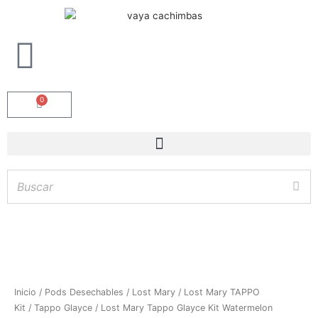
0
Carrito
Lost
Inicio
/
Pods Desechables
/
Lost Mary
/
Lost Mary TAPPO
Mary
Kit
/
Tappo Glayce
/ Lost Mary Tappo Glayce Kit Watermelon
Hay
existencias