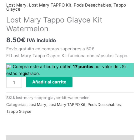
Tappo
Lost Mary
,
Lost Mary TAPPO Kit
,
Pods Desechables
,
Tappo
Glayce
Glayce
Kit
Lost Mary Tappo Glayce Kit
Watermelon
Watermelon
cantidad
8.50
€
IVA incluido
Envío gratuito en compras superiores a 50€
El Lost Mary Tappo Glayce Kit funciona con cápsulas Tappo.
Compra este artículo y obtén
17
puntos
por
valor de
.
Si
estás registrado.
Añadir al carrito
SKU:
lost-mary-tappo-glayce-kit-watermelon
Categorías:
Lost Mary
,
Lost Mary TAPPO Kit
,
Pods Desechables
,
Tappo Glayce