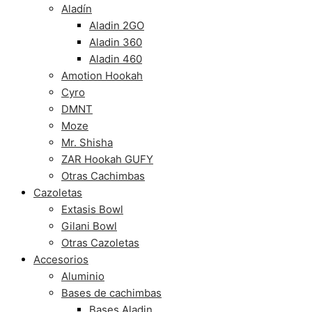
Aladín
Aladin 2GO
Aladin 360
Aladin 460
Amotion Hookah
Cyro
DMNT
Moze
Mr. Shisha
ZAR Hookah GUFY
Otras Cachimbas
Cazoletas
Extasis Bowl
Gilani Bowl
Otras Cazoletas
Accesorios
Aluminio
Bases de cachimbas
Bases Aladin