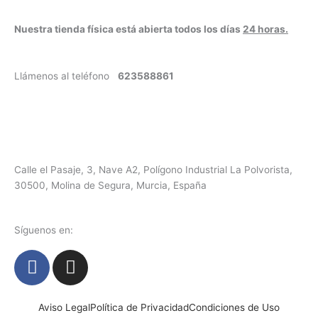
Nuestra tienda física está abierta todos los días
24 horas.
Llámenos al teléfono
623588861
✉
info@vayacachimbas.com
Calle el Pasaje, 3, Nave A2, Polígono Industrial La Polvorista,
30500, Molina de Segura, Murcia, España
Síguenos en:
F
I
a
n
c
s
e
t
Aviso Legal
Política de Privacidad
Condiciones de Uso