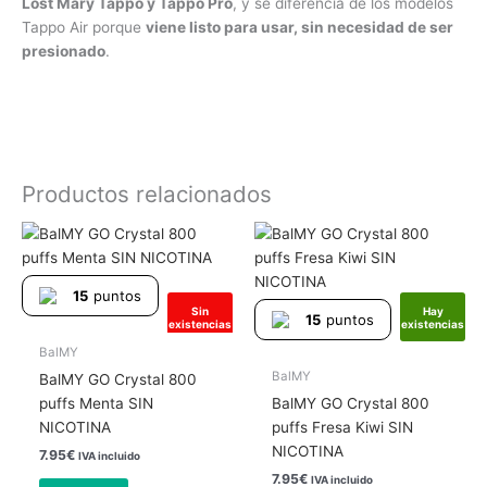
Lost Mary Tappo y Tappo Pro
, y se diferencia de los modelos
Tappo Air porque
viene listo para usar, sin necesidad de ser
presionado
.
Productos relacionados
15
puntos
Sin
Hay
15
puntos
existencias
existencias
BalMY
BalMY
BalMY GO Crystal 800
puffs Menta SIN
BalMY GO Crystal 800
NICOTINA
puffs Fresa Kiwi SIN
NICOTINA
7.95
€
IVA incluido
7.95
€
IVA incluido