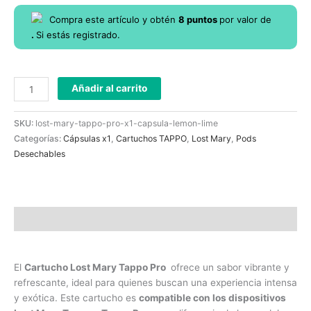
Compra este artículo y obtén
8
puntos
por
valor de
.
Si estás registrado.
Añadir al carrito
SKU:
lost-mary-tappo-pro-x1-capsula-lemon-lime
Categorías:
Cápsulas x1
,
Cartuchos TAPPO
,
Lost Mary
,
Pods
Desechables
Descripción
El
Cartucho Lost Mary Tappo Pro
ofrece un sabor vibrante y
refrescante, ideal para quienes buscan una experiencia intensa
y exótica. Este cartucho es
compatible con los dispositivos