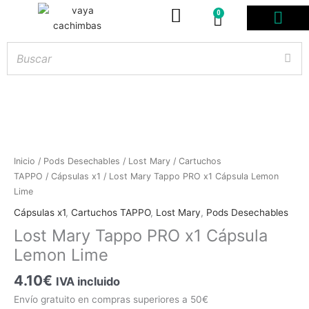
0
Carrito
PODS DESE
BOLSITAS DE NICOT
ARTÍCULOS DE FUMA
¿PROFESIONAL DE
Lost
Inicio
/
Pods Desechables
/
Lost Mary
/
Cartuchos
Mary
TAPPO
/
Cápsulas x1
/ Lost Mary Tappo PRO x1 Cápsula Lemon
Hay
existencias
Tappo
Lime
PRO
Cápsulas x1
,
Cartuchos TAPPO
,
Lost Mary
,
Pods Desechables
x1
Lost Mary Tappo PRO x1 Cápsula
Cápsula
Lemon Lime
Lemon
Lime
4.10
€
IVA incluido
cantidad
Envío gratuito en compras superiores a 50€