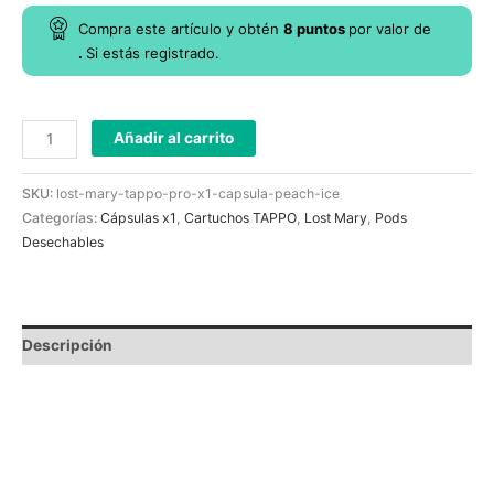
Compra este artículo y obtén
8
puntos
por
valor de
.
Si estás registrado.
Añadir al carrito
SKU:
lost-mary-tappo-pro-x1-capsula-peach-ice
Categorías:
Cápsulas x1
,
Cartuchos TAPPO
,
Lost Mary
,
Pods
Desechables
Descripción