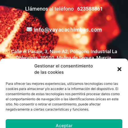
Llámenos al teléfono
623588861
info@vayacachimbas.com
Calle el Pasaje, 3, Nave A2, Polígono Industrial La
Polvorista, 30500, Molina de Segura, Murcia,
España
Gestionar el consentimiento
de las cookies
Síguenos en:
Para ofrecer las mejores experiencias, utilizamos tecnologías como las
cookies para almacenar y/o acceder a la información del dispositivo. El
consentimiento de estas tecnologías nos permitirá procesar datos como
F
I
a
n
el comportamiento de navegación o las identificaciones únicas en este
c
s
sitio. No consentir o retirar el consentimiento, puede afectar
e
t
negativamente a ciertas características y funciones.
b
a
o
g
o
r
k
a
Aviso Legal
Política de Privacidad
Aceptar
-
m