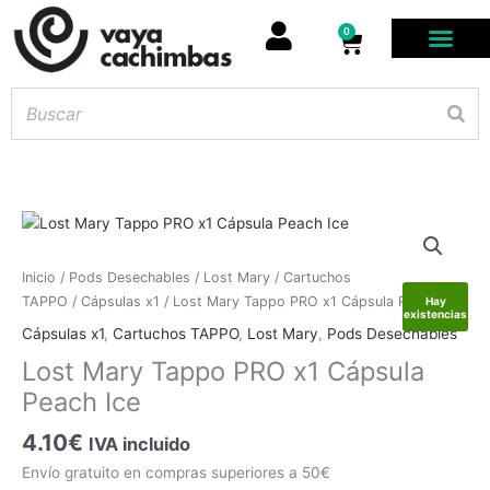
0
Carrito
Lost
Inicio
/
Pods Desechables
/
Lost Mary
/
Cartuchos
Mary
TAPPO
/
Cápsulas x1
/ Lost Mary Tappo PRO x1 Cápsula Peach Ice
Hay
existencias
Tappo
Cápsulas x1
,
Cartuchos TAPPO
,
Lost Mary
,
Pods Desechables
PRO
Lost Mary Tappo PRO x1 Cápsula
x1
Peach Ice
Cápsula
Peach
4.10
€
IVA incluido
Ice
cantidad
Envío gratuito en compras superiores a 50€