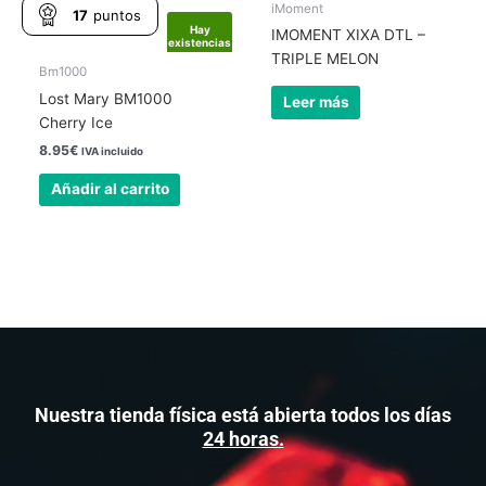
iMoment
17
puntos
Hay
Hay
IMOMENT XIXA DTL –
existencias
existencias
TRIPLE MELON
Bm1000
Lost Mary BM1000
Leer más
Cherry Ice
8.95
€
IVA incluido
Añadir al carrito
Nuestra tienda física está abierta todos los días
24 horas.