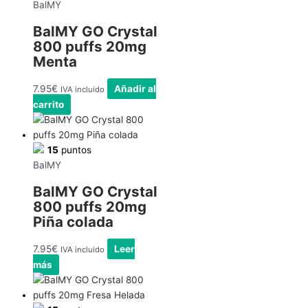
BalMY
BalMY GO Crystal
800 puffs 20mg
Menta
7.95
€
Añadir al
IVA incluido
carrito
15
puntos
BalMY
BalMY GO Crystal
800 puffs 20mg
Piña colada
7.95
€
Leer
IVA incluido
más