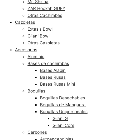
Mr. Shisha
ZAR Hookah GUFY
Otras Cachimbas
Cazoletas
Extasis Bowl
Gilani Bowl
Otras Cazoletas
Accesorios
Aluminio
Bases de cachimbas
Bases Aladin
Bases Rusas
Bases Rusas Mini
Boquillas
Boquillas Desechables
Boquillas de Manguera
Boquillas Unipersonales
Gilani G
Gilani Core
Carbones
Autoencendibles