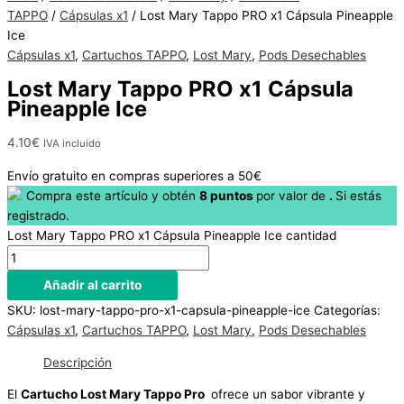
Hay
TAPPO
/
Cápsulas x1
/ Lost Mary Tappo PRO x1 Cápsula Pineapple
existencias
Ice
Cápsulas x1
,
Cartuchos TAPPO
,
Lost Mary
,
Pods Desechables
Lost Mary Tappo PRO x1 Cápsula
Pineapple Ice
4.10
€
IVA incluido
Envío gratuito en compras superiores a 50€
Compra este artículo y obtén
8
puntos
por
valor de
.
Si estás
registrado.
Lost Mary Tappo PRO x1 Cápsula Pineapple Ice cantidad
Añadir al carrito
SKU:
lost-mary-tappo-pro-x1-capsula-pineapple-ice
Categorías:
Cápsulas x1
,
Cartuchos TAPPO
,
Lost Mary
,
Pods Desechables
Descripción
El
Cartucho Lost Mary Tappo Pro
ofrece un sabor vibrante y