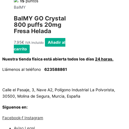
15
puntos
BalMY
BalMY GO Crystal
800 puffs 20mg
Fresa Helada
7.95
€
Añadir al
IVA incluido
carrito
Nuestra tienda física está abierta todos los días
24 horas.
Llámenos al teléfono
623588861
✉
info@vayacachimbas.com
Calle el Pasaje, 3, Nave A2, Polígono Industrial La Polvorista,
30500, Molina de Segura, Murcia, España
Síguenos en:
Facebook-f
Instagram
Aviso Legal