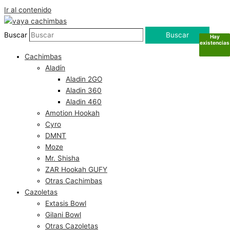
Ir al contenido
Buscar
Buscar
Hay
Hay
Hay
Sin
existencias
existencias
existencias
existencias
Cachimbas
Aladín
Aladin 2GO
Aladin 360
Aladin 460
Amotion Hookah
Cyro
DMNT
Moze
Mr. Shisha
ZAR Hookah GUFY
Otras Cachimbas
Cazoletas
Extasis Bowl
Gilani Bowl
Otras Cazoletas