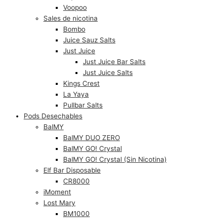
Voopoo
Sales de nicotina
Bombo
Juice Sauz Salts
Just Juice
Just Juice Bar Salts
Just Juice Salts
Kings Crest
La Yaya
Pullbar Salts
Pods Desechables
BalMY
BalMY DUO ZERO
BalMY GO! Crystal
BalMY GO! Crystal (Sin Nicotina)
Elf Bar Disposable
CR8000
iMoment
Lost Mary
BM1000