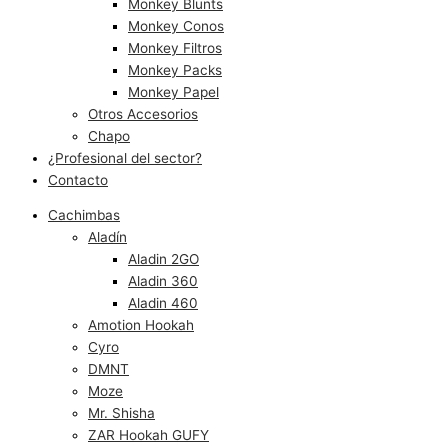
Monkey Blunts
Monkey Conos
Monkey Filtros
Monkey Packs
Monkey Papel
Otros Accesorios
Chapo
¿Profesional del sector?
Contacto
Cachimbas
Aladín
Aladin 2GO
Aladin 360
Aladin 460
Amotion Hookah
Cyro
DMNT
Moze
Mr. Shisha
ZAR Hookah GUFY