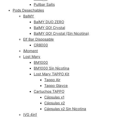
Pullbar Salts
Pods Desechables
BalMY
BalMY DUO ZERO
BalMY GO! Crystal
BalMY GO! Crystal (Sin Nicotina)
Elf Bar Disposable
CR8000
iMoment
Lost Mary
BM1000
BM1000 Sin Nicotina
Lost Mary TAPPO Kit
Tappo Air
Tappo Glayce
Cartuchos TAPPO
Cápsulas x1
Cápsulas x2
Cápsulas x2 Sin Nicotina
IVG 4in1