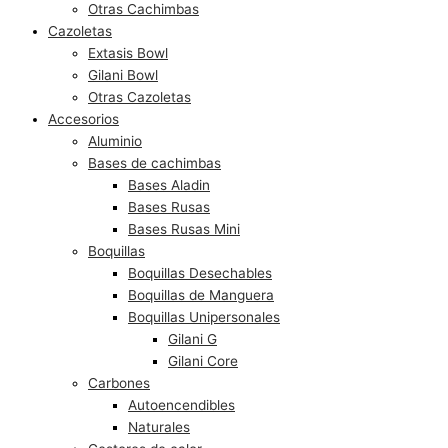
Otras Cachimbas
Cazoletas
Extasis Bowl
Gilani Bowl
Otras Cazoletas
Accesorios
Aluminio
Bases de cachimbas
Bases Aladin
Bases Rusas
Bases Rusas Mini
Boquillas
Boquillas Desechables
Boquillas de Manguera
Boquillas Unipersonales
Gilani G
Gilani Core
Carbones
Autoencendibles
Naturales