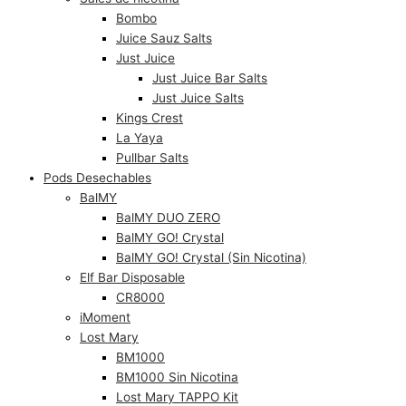
Bombo
Juice Sauz Salts
Just Juice
Just Juice Bar Salts
Just Juice Salts
Kings Crest
La Yaya
Pullbar Salts
Pods Desechables
BalMY
BalMY DUO ZERO
BalMY GO! Crystal
BalMY GO! Crystal (Sin Nicotina)
Elf Bar Disposable
CR8000
iMoment
Lost Mary
BM1000
BM1000 Sin Nicotina
Lost Mary TAPPO Kit