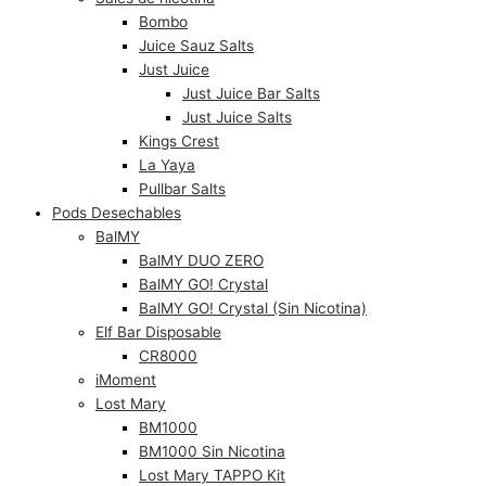
Bombo
Juice Sauz Salts
Just Juice
Just Juice Bar Salts
Just Juice Salts
Kings Crest
La Yaya
Pullbar Salts
Pods Desechables
BalMY
BalMY DUO ZERO
BalMY GO! Crystal
BalMY GO! Crystal (Sin Nicotina)
Elf Bar Disposable
CR8000
iMoment
Lost Mary
BM1000
BM1000 Sin Nicotina
Lost Mary TAPPO Kit