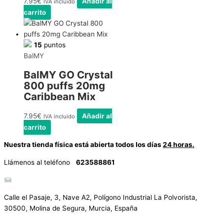
7.95
€
Añadir al
IVA incluido
carrito
15
puntos
BalMY
BalMY GO Crystal
800 puffs 20mg
Caribbean Mix
7.95
€
Añadir al
IVA incluido
carrito
Nuestra tienda física está abierta todos los días
24 horas.
Llámenos al teléfono
623588861
info@vayacachimbas.com
Calle el Pasaje, 3, Nave A2, Polígono Industrial La Polvorista,
30500, Molina de Segura, Murcia, España