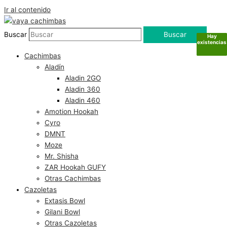
Ir al contenido
Buscar
Buscar
Hay
Hay
Hay
Hay
existencias
existencias
existencias
existencias
Cachimbas
Aladín
Aladin 2GO
Aladin 360
Aladin 460
Amotion Hookah
Cyro
DMNT
Moze
Mr. Shisha
ZAR Hookah GUFY
Otras Cachimbas
Cazoletas
Extasis Bowl
Gilani Bowl
Otras Cazoletas