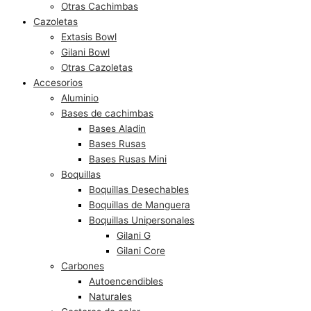
Otras Cachimbas
Cazoletas
Extasis Bowl
Gilani Bowl
Otras Cazoletas
Accesorios
Aluminio
Bases de cachimbas
Bases Aladin
Bases Rusas
Bases Rusas Mini
Boquillas
Boquillas Desechables
Boquillas de Manguera
Boquillas Unipersonales
Gilani G
Gilani Core
Carbones
Autoencendibles
Naturales