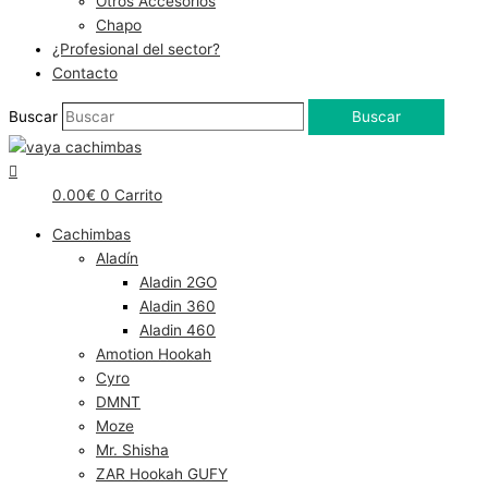
Otros Accesorios
Chapo
¿Profesional del sector?
Contacto
Buscar
Buscar
0.00
€
0
Carrito
Cachimbas
Aladín
Aladin 2GO
Aladin 360
Aladin 460
Amotion Hookah
Cyro
DMNT
Moze
Mr. Shisha
ZAR Hookah GUFY