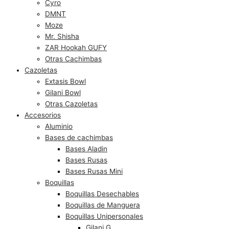
Cyro
DMNT
Moze
Mr. Shisha
ZAR Hookah GUFY
Otras Cachimbas
Cazoletas
Extasis Bowl
Gilani Bowl
Otras Cazoletas
Accesorios
Aluminio
Bases de cachimbas
Bases Aladin
Bases Rusas
Bases Rusas Mini
Boquillas
Boquillas Desechables
Boquillas de Manguera
Boquillas Unipersonales
Gilani G