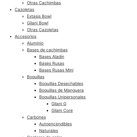
Otras Cachimbas
Cazoletas
Extasis Bowl
Gilani Bowl
Otras Cazoletas
Accesorios
Aluminio
Bases de cachimbas
Bases Aladin
Bases Rusas
Bases Rusas Mini
Boquillas
Boquillas Desechables
Boquillas de Manguera
Boquillas Unipersonales
Gilani G
Gilani Core
Carbones
Autoencendibles
Naturales