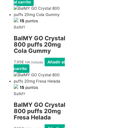
al carrito
15
puntos
BalMY
BalMY GO Crystal
800 puffs 20mg
Cola Gummy
7.95
€
Añadir al
IVA incluido
carrito
15
puntos
BalMY
BalMY GO Crystal
800 puffs 20mg
Fresa Helada