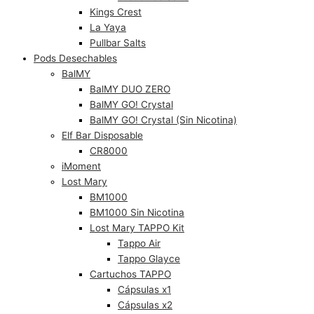
Kings Crest
La Yaya
Pullbar Salts
Pods Desechables
BalMY
BalMY DUO ZERO
BalMY GO! Crystal
BalMY GO! Crystal (Sin Nicotina)
Elf Bar Disposable
CR8000
iMoment
Lost Mary
BM1000
BM1000 Sin Nicotina
Lost Mary TAPPO Kit
Tappo Air
Tappo Glayce
Cartuchos TAPPO
Cápsulas x1
Cápsulas x2