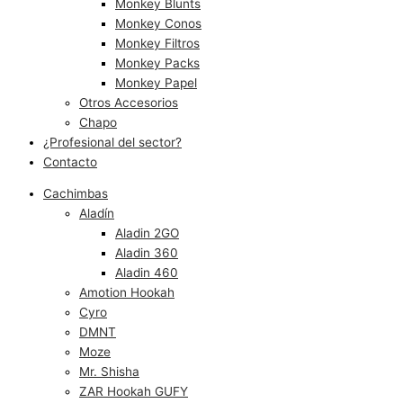
Monkey Blunts
Monkey Conos
Monkey Filtros
Monkey Packs
Monkey Papel
Otros Accesorios
Chapo
¿Profesional del sector?
Contacto
Cachimbas
Aladín
Aladin 2GO
Aladin 360
Aladin 460
Amotion Hookah
Cyro
DMNT
Moze
Mr. Shisha
ZAR Hookah GUFY