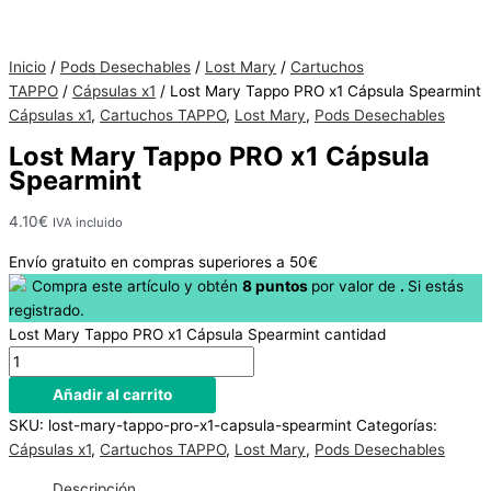
Inicio
/
Pods Desechables
/
Lost Mary
/
Cartuchos
Hay
TAPPO
/
Cápsulas x1
/ Lost Mary Tappo PRO x1 Cápsula Spearmint
existencias
Cápsulas x1
,
Cartuchos TAPPO
,
Lost Mary
,
Pods Desechables
Lost Mary Tappo PRO x1 Cápsula
Spearmint
4.10
€
IVA incluido
Envío gratuito en compras superiores a 50€
Compra este artículo y obtén
8
puntos
por
valor de
.
Si estás
registrado.
Lost Mary Tappo PRO x1 Cápsula Spearmint cantidad
Añadir al carrito
SKU:
lost-mary-tappo-pro-x1-capsula-spearmint
Categorías:
Cápsulas x1
,
Cartuchos TAPPO
,
Lost Mary
,
Pods Desechables
Descripción