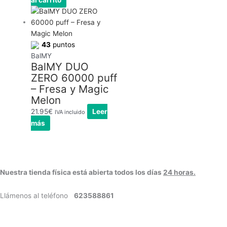
al carrito
43
puntos
BalMY
BalMY DUO
ZERO 60000 puff
– Fresa y Magic
Melon
21.95
€
Leer
IVA incluido
más
Nuestra tienda física está abierta todos los días
24 horas.
Llámenos al teléfono
623588861
✉
info@vayacachimbas.com