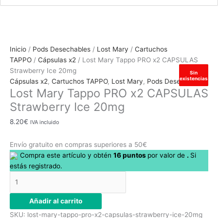
Lost
Inicio
/
Pods Desechables
/
Lost Mary
/
Cartuchos
Mary
TAPPO
/
Cápsulas x2
/ Lost Mary Tappo PRO x2 CAPSULAS
Tappo
Strawberry Ice 20mg
Hay
Hay
Hay
Hay
Sin
existencias
existencias
existencias
existencias
existencias
PRO
Cápsulas x2
,
Cartuchos TAPPO
,
Lost Mary
,
Pods Desechables
Lost Mary Tappo PRO x2 CAPSULAS
x2
CAPSULAS
Strawberry Ice 20mg
Strawberry
8.20
€
IVA incluido
Ice
20mg
Envío gratuito en compras superiores a 50€
cantidad
Compra este artículo y obtén
16
puntos
por
valor de
.
Si
estás registrado.
Añadir al carrito
SKU:
lost-mary-tappo-pro-x2-capsulas-strawberry-ice-20mg