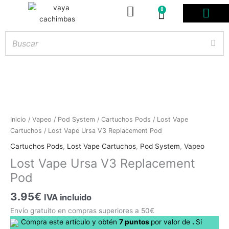
0
Carrito
PODS DESE
BOLSITAS DE NICOT
ARTÍCULOS DE FUMA
¿PROFESIONAL DE
Lost
Inicio
/
Vapeo
/
Pod System
/
Cartuchos Pods
/
Lost Vape
Vape
Cartuchos
/ Lost Vape Ursa V3 Replacement Pod
Hay
existencias
Ursa
Cartuchos Pods
,
Lost Vape Cartuchos
,
Pod System
,
Vapeo
V3
Lost Vape Ursa V3 Replacement
Replacement
Pod
Pod
cantidad
3.95
€
IVA incluido
Envío gratuito en compras superiores a 50€
Compra este artículo y obtén
7
puntos
por
valor de
.
Si