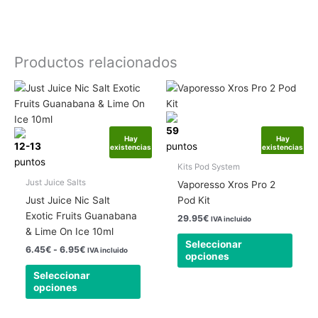
Productos relacionados
Rango
Este
Este
de
producto
produ
precios:
tiene
tiene
desde
6.45€
59
múltiples
múlti
Hay
Hay
hasta
12-13
puntos
existencias
existencias
variantes.
varia
6.95€
puntos
Las
Las
Kits Pod System
opciones
opcio
Just Juice Salts
Vaporesso Xros Pro 2
se
se
Just Juice Nic Salt
Pod Kit
pueden
pued
Exotic Fruits Guanabana
29.95
€
IVA incluido
elegir
elegir
& Lime On Ice 10ml
en
en
Seleccionar
6.45
€
-
6.95
€
IVA incluido
opciones
la
la
página
págin
Seleccionar
opciones
de
de
producto
produ