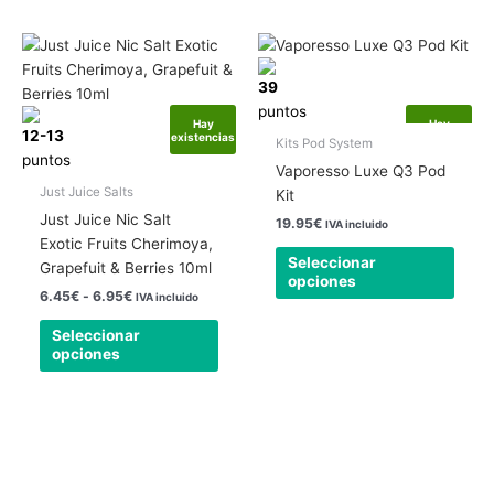
Rango
Este
Este
de
producto
produ
precios:
39
tiene
tiene
desde
6.45€
puntos
múltiples
múlti
Hay
Hay
hasta
12-13
existencias
existencias
variantes.
varia
Kits Pod System
6.95€
puntos
Las
Las
Vaporesso Luxe Q3 Pod
opciones
opcio
Just Juice Salts
Kit
se
se
Just Juice Nic Salt
19.95
€
IVA incluido
pueden
pued
Exotic Fruits Cherimoya,
elegir
elegir
Seleccionar
Grapefuit & Berries 10ml
opciones
en
en
6.45
€
-
6.95
€
IVA incluido
la
la
página
págin
Seleccionar
opciones
de
de
producto
produ