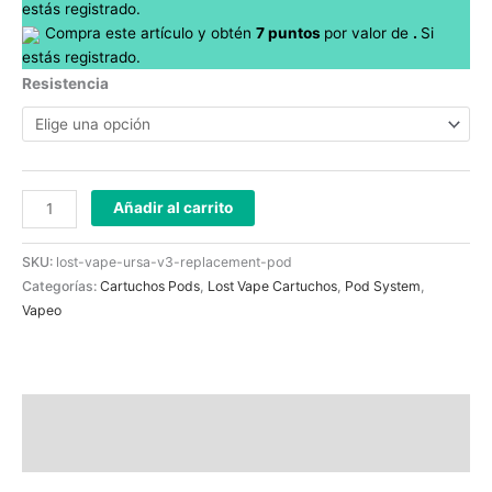
estás registrado.
Compra este artículo y obtén
7
puntos
por
valor de
.
Si
estás registrado.
Resistencia
Añadir al carrito
SKU:
lost-vape-ursa-v3-replacement-pod
Categorías:
Cartuchos Pods
,
Lost Vape Cartuchos
,
Pod System
,
Vapeo
Descripción
Información adicional