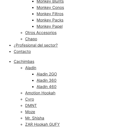
Monkey Blunts
Monkey Conos
Monkey Filtros
Monkey Packs
Monkey Papel
Otros Accesorios
Chapo
¿Profesional del sector?
Contacto
Cachimbas
Aladín
Aladin 2GO
Aladin 360
Aladin 460
Amotion Hookah
Cyro
DMNT
Moze
Mr. Shisha
ZAR Hookah GUFY