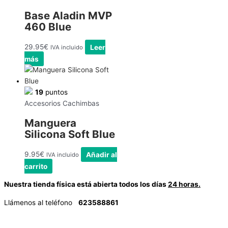
Base Aladin MVP
460 Blue
29.95
€
Leer
IVA incluido
más
19
puntos
Accesorios Cachimbas
Manguera
Silicona Soft Blue
9.95
€
Añadir al
IVA incluido
carrito
Nuestra tienda física está abierta todos los días
24 horas.
Llámenos al teléfono
623588861
✉
info@vayacachimbas.com