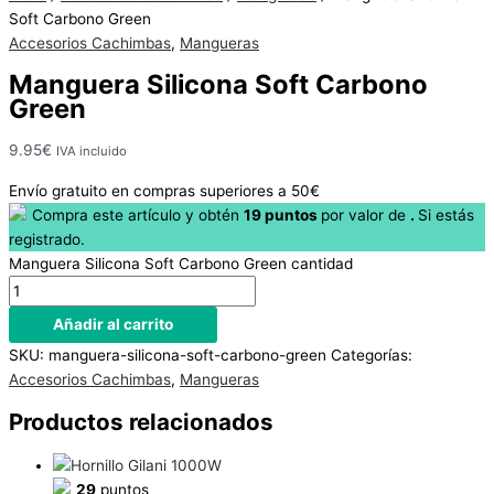
Hay
Soft Carbono Green
existencias
Accesorios Cachimbas
,
Mangueras
Manguera Silicona Soft Carbono
Green
9.95
€
IVA incluido
Envío gratuito en compras superiores a 50€
Compra este artículo y obtén
19
puntos
por
valor de
.
Si estás
registrado.
Manguera Silicona Soft Carbono Green cantidad
Añadir al carrito
SKU:
manguera-silicona-soft-carbono-green
Categorías:
Accesorios Cachimbas
,
Mangueras
Productos relacionados
29
puntos