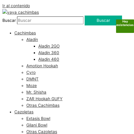
Ir al contenido
Buscar
Buscar
Hay
Hay
Sin
Sin
existencias
existencias
existencias
existencias
Cachimbas
Aladín
Aladin 2GO
Aladin 360
Aladin 460
Amotion Hookah
Cyro
DMNT
Moze
Mr. Shisha
ZAR Hookah GUFY
Otras Cachimbas
Cazoletas
Extasis Bowl
Gilani Bowl
Otras Cazoletas