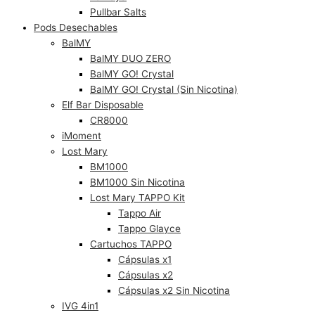
Pullbar Salts
Pods Desechables
BalMY
BalMY DUO ZERO
BalMY GO! Crystal
BalMY GO! Crystal (Sin Nicotina)
Elf Bar Disposable
CR8000
iMoment
Lost Mary
BM1000
BM1000 Sin Nicotina
Lost Mary TAPPO Kit
Tappo Air
Tappo Glayce
Cartuchos TAPPO
Cápsulas x1
Cápsulas x2
Cápsulas x2 Sin Nicotina
IVG 4in1