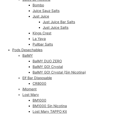
Bombo
Juice Sauz Salts
Just Juice
Just Juice Bar Salts
Just Juice Salts
Kings Crest
La Yaya
Pullbar Salts
Pods Desechables
BalMY
BalMY DUO ZERO
BalMY GO! Crystal
BalMY GO! Crystal (Sin Nicotina)
Elf Bar Disposable
CR8000
iMoment
Lost Mary
BM1000
BM1000 Sin Nicotina
Lost Mary TAPPO Kit