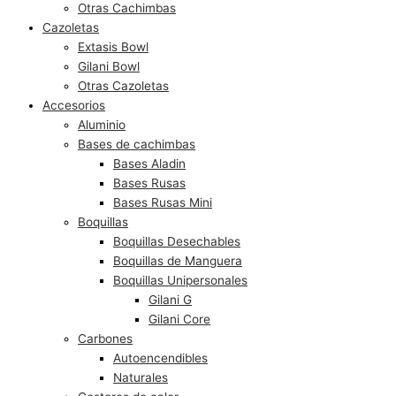
Otras Cachimbas
Cazoletas
Extasis Bowl
Gilani Bowl
Otras Cazoletas
Accesorios
Aluminio
Bases de cachimbas
Bases Aladin
Bases Rusas
Bases Rusas Mini
Boquillas
Boquillas Desechables
Boquillas de Manguera
Boquillas Unipersonales
Gilani G
Gilani Core
Carbones
Autoencendibles
Naturales