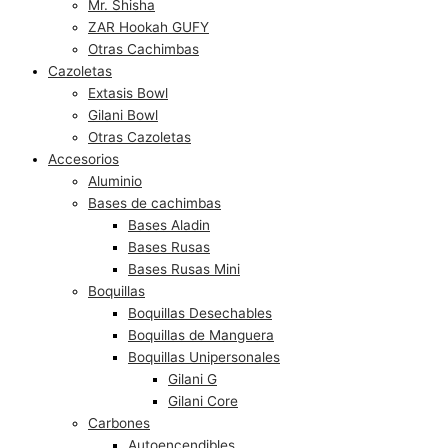
Mr. Shisha
ZAR Hookah GUFY
Otras Cachimbas
Cazoletas
Extasis Bowl
Gilani Bowl
Otras Cazoletas
Accesorios
Aluminio
Bases de cachimbas
Bases Aladin
Bases Rusas
Bases Rusas Mini
Boquillas
Boquillas Desechables
Boquillas de Manguera
Boquillas Unipersonales
Gilani G
Gilani Core
Carbones
Autoencendibles