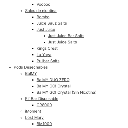
Voopoo
Sales de nicotina
Bombo
Juice Sauz Salts
Just Juice
Just Juice Bar Salts
Just Juice Salts
Kings Crest
La Yaya
Pullbar Salts
Pods Desechables
BalMY
BalMY DUO ZERO
BalMY GO! Crystal
BalMY GO! Crystal (Sin Nicotina)
Elf Bar Disposable
CR8000
iMoment
Lost Mary
BM1000