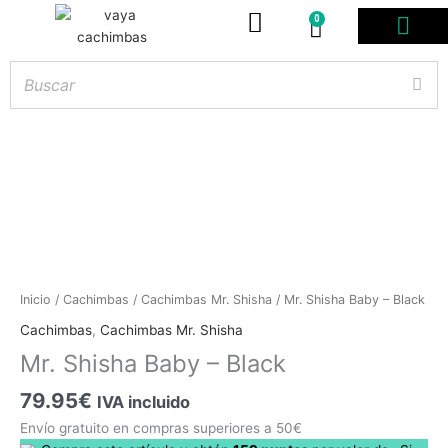
0
Carrito
PODS DESE
BOLSITAS DE NICOT
ARTÍCULOS DE FUMA
¿PROFESIONAL DE
Hay
existencias
Mr.
Inicio
/
Cachimbas
/
Cachimbas Mr. Shisha
/ Mr. Shisha Baby – Black
Shisha
Cachimbas
,
Cachimbas Mr. Shisha
Baby
Mr. Shisha Baby – Black
-
Black
79.95
€
IVA incluido
cantidad
Envío gratuito en compras superiores a 50€