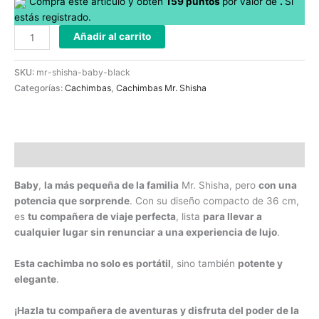
Compra este artículo y obtén
159
puntos
por
valor de
.
Si
estás registrado.
Añadir al carrito
SKU:
mr-shisha-baby-black
Categorías:
Cachimbas
,
Cachimbas Mr. Shisha
Descripción
Baby
,
la más pequeña de la familia
Mr. Shisha, pero
con una
potencia que sorprende
. Con su diseño compacto de 36 cm,
es
tu compañera de viaje perfecta
, lista
para llevar a
cualquier lugar sin renunciar a una experiencia de lujo
.
Esta cachimba no solo es portátil
, sino también
potente y
elegante
.
¡Hazla tu compañera de aventuras y disfruta del poder de la