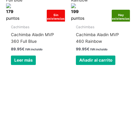
179
199
Sin
Hay
puntos
puntos
existencias
existencias
Cachimbas
Cachimbas
Cachimba Aladin MVP
Cachimba Aladin MVP
360 Full Blue
460 Rainbow
89.95
€
99.95
€
IVA incluido
IVA incluido
Leer más
Añadir al carrito
Nuestra tienda física está abierta todos los
días
24 horas.