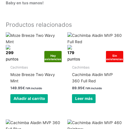
Baby en tus manos!
Productos relacionados
299
179
Hay
Sin
puntos
puntos
existencias
existencias
Cachimbas
Cachimbas
Moze Breeze Two Wavy
Cachimba Aladin MVP
Mint
360 Full Red
149.95
€
89.95
€
IVA incluido
IVA incluido
Añadir al carrito
Leer más