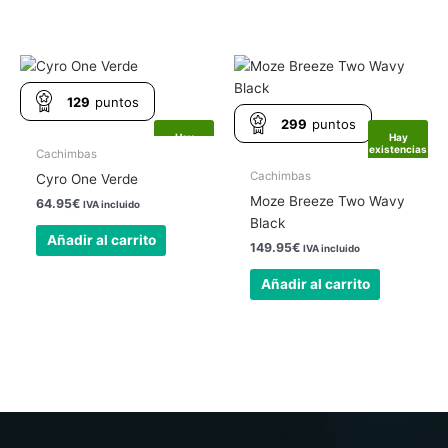
129
puntos
299
puntos
Hay
Hay
existencias
existencias
Cachimbas
Cachimbas
Cyro One Verde
Moze Breeze Two Wavy
64.95
€
IVA incluido
Black
Añadir al carrito
149.95
€
IVA incluido
Añadir al carrito