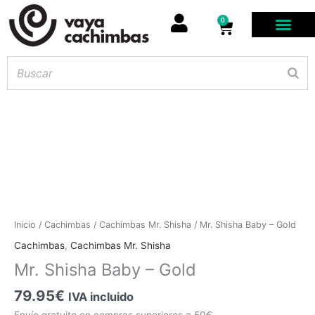
0
Carrito
Hay
existencias
Mr.
Inicio
/
Cachimbas
/
Cachimbas Mr. Shisha
/ Mr. Shisha Baby – Gold
Shisha
Cachimbas
,
Cachimbas Mr. Shisha
Baby
Mr. Shisha Baby – Gold
-
Gold
79.95
€
IVA incluido
cantidad
Envío gratuito en compras superiores a 50€