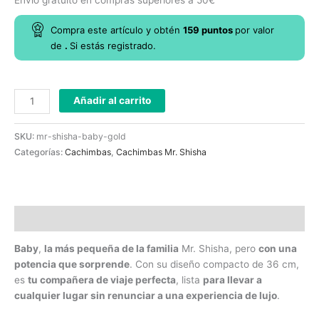
Compra este artículo y obtén
159
puntos
por
valor
de
.
Si estás registrado.
Añadir al carrito
SKU:
mr-shisha-baby-gold
Categorías:
Cachimbas
,
Cachimbas Mr. Shisha
Descripción
Baby
,
la más pequeña de la familia
Mr. Shisha, pero
con una
potencia que sorprende
. Con su diseño compacto de 36 cm,
es
tu compañera de viaje perfecta
, lista
para llevar a
cualquier lugar sin renunciar a una experiencia de lujo
.