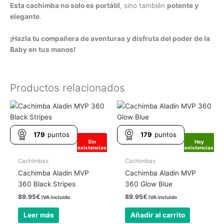
Esta cachimba no solo es portátil
, sino también
potente y
elegante
.
¡Hazla tu compañera de aventuras y disfruta del poder de la
Baby en tus manos!
Productos relacionados
179
puntos
179
puntos
Sin
Hay
existencias
existencias
Cachimbas
Cachimbas
Cachimba Aladin MVP
Cachimba Aladin MVP
360 Black Stripes
360 Glow Blue
89.95
€
89.95
€
IVA incluido
IVA incluido
Leer más
Añadir al carrito