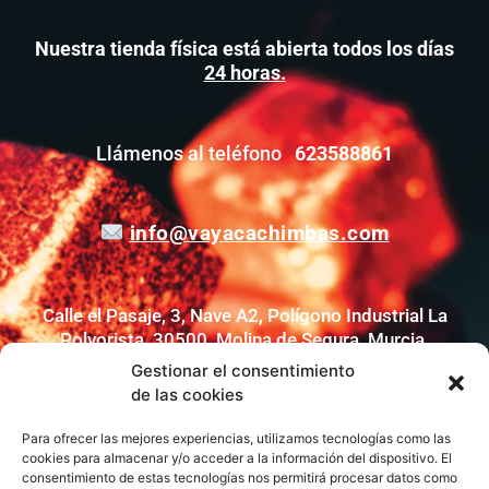
Nuestra tienda física está abierta todos los días
24 horas.
Llámenos al teléfono
623588861
info@vayacachimbas.com
Calle el Pasaje, 3, Nave A2, Polígono Industrial La
Polvorista, 30500, Molina de Segura, Murcia,
España
Gestionar el consentimiento
de las cookies
Para ofrecer las mejores experiencias, utilizamos tecnologías como las
Síguenos en:
cookies para almacenar y/o acceder a la información del dispositivo. El
consentimiento de estas tecnologías nos permitirá procesar datos como
F
I