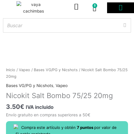
0
Carrito
PODS DESE
BOLSITAS DE NICOT
ARTÍCULOS DE FUMA
¿PROFESIONAL DE
Nicokit
Inicio
/
Vapeo
/
Bases VG/PG y Nicshots
/ Nicokit Salt Bombo 75/25
Salt
20mg
Hay
existencias
Bombo
Bases VG/PG y Nicshots
,
Vapeo
75/25
Nicokit Salt Bombo 75/25 20mg
20mg
cantidad
3.50
€
IVA incluido
Envío gratuito en compras superiores a 50€
Compra este artículo y obtén
7
puntos
por
valor de