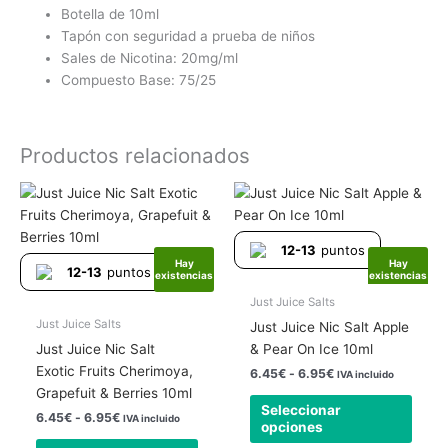
Botella de 10ml
Tapón con seguridad a prueba de niños
Sales de Nicotina: 20mg/ml
Compuesto Base: 75/25
Productos relacionados
Rango
Rango
Este
Este
de
de
producto
produ
precios:
precios:
tiene
tiene
desde
desde
12-13
puntos
6.45€
6.45€
múltiples
múlti
Hay
Hay
hasta
hasta
12-13
puntos
existencias
existencias
variantes.
varia
6.95€
6.95€
Las
Las
Just Juice Salts
opciones
opcio
Just Juice Salts
Just Juice Nic Salt Apple
se
se
Just Juice Nic Salt
& Pear On Ice 10ml
pueden
pued
Exotic Fruits Cherimoya,
6.45
€
-
6.95
€
IVA incluido
elegir
elegir
Grapefuit & Berries 10ml
Seleccionar
en
en
6.45
€
-
6.95
€
IVA incluido
opciones
la
la