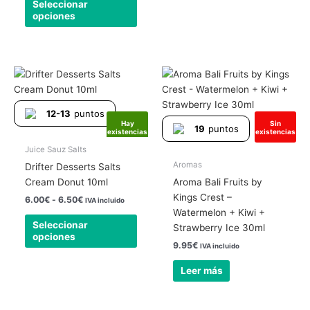
Seleccionar
página
págin
opciones
de
de
producto
produ
Rango
Este
de
producto
precios:
tiene
desde
12-13
puntos
6.00€
múltiples
Hay
Sin
hasta
19
puntos
existencias
existencias
variantes.
6.50€
Las
Juice Sauz Salts
opciones
Aromas
Drifter Desserts Salts
se
Cream Donut 10ml
Aroma Bali Fruits by
pueden
Kings Crest –
6.00
€
-
6.50
€
IVA incluido
elegir
Watermelon + Kiwi +
Seleccionar
en
Strawberry Ice 30ml
opciones
la
9.95
€
IVA incluido
página
Leer más
de
producto