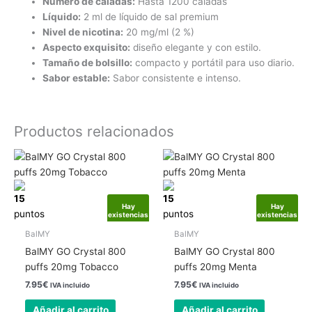
Número de caladas:
Hasta 1200 caladas
Líquido:
2 ml de líquido de sal premium
Nivel de nicotina:
20 mg/ml (2 %)
Aspecto exquisito:
diseño elegante y con estilo.
Tamaño de bolsillo:
compacto y portátil para uso diario.
Sabor estable:
Sabor consistente e intenso.
Productos relacionados
15
15
Hay
Hay
puntos
puntos
existencias
existencias
BalMY
BalMY
BalMY GO Crystal 800
BalMY GO Crystal 800
puffs 20mg Tobacco
puffs 20mg Menta
7.95
€
7.95
€
IVA incluido
IVA incluido
Añadir al carrito
Añadir al carrito