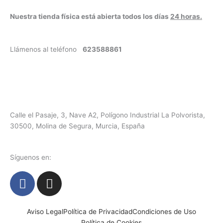
Nuestra tienda física está abierta todos los días
24 horas.
Llámenos al teléfono
623588861
✉
info@vayacachimbas.com
Calle el Pasaje, 3, Nave A2, Polígono Industrial La Polvorista,
30500, Molina de Segura, Murcia, España
Síguenos en:
F
I
a
n
c
s
e
t
Aviso Legal
Política de Privacidad
Condiciones de Uso
Política de Cookies