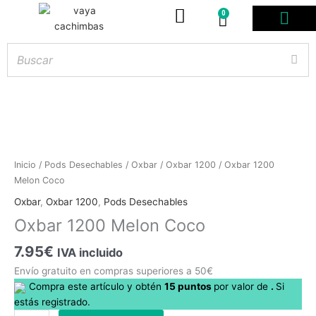
0
Carrito
PODS DESE
BOLSITAS DE NICOT
ARTÍCULOS DE FUMA
¿PROFESIONAL DE
Oxbar
Inicio
/
Pods Desechables
/
Oxbar
/
Oxbar 1200
/ Oxbar 1200
1200
Melon Coco
Hay
existencias
Melon
Oxbar
,
Oxbar 1200
,
Pods Desechables
Coco
Oxbar 1200 Melon Coco
cantidad
7.95
€
IVA incluido
Envío gratuito en compras superiores a 50€
Compra este artículo y obtén
15
puntos
por
valor de
.
Si
estás registrado.