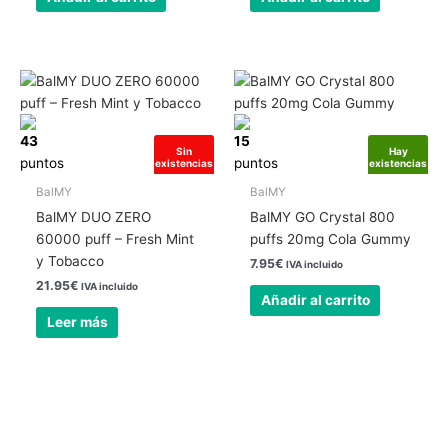
43
15
Sin
Hay
puntos
puntos
existencias
existencias
BalMY
BalMY
BalMY DUO ZERO
BalMY GO Crystal 800
60000 puff – Fresh Mint
puffs 20mg Cola Gummy
y Tobacco
7.95
€
IVA incluido
21.95
€
IVA incluido
Añadir al carrito
Leer más