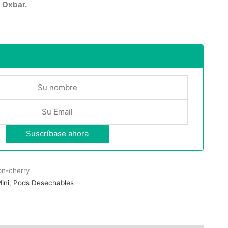
e
Oxbar.
email cuando haya existencias disponibles
on-cherry
ini
,
Pods Desechables