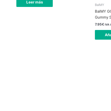
Leer más
BalMY
BalMY GO
Gummy S
7.95
€
IVA 
Aña
Nuestra tienda
L