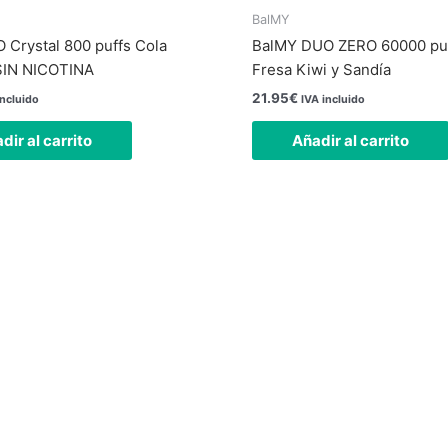
BalMY
 Crystal 800 puffs Cola
BalMY DUO ZERO 60000 puf
IN NICOTINA
Fresa Kiwi y Sandía
21.95
€
incluido
IVA incluido
dir al carrito
Añadir al carrito
 física está abierta todos los días
24 horas.
lámenos al teléfono
623588861