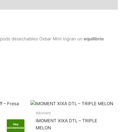
s pods desechables Oxbar Mini logran un
equilibrio
iMoment
IMOMENT XIXA DTL – TRIPLE
Hay
Hay
MELON
existencias
existencias