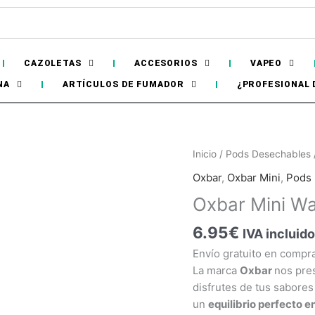
CAZOLETAS
ACCESORIOS
VAPEO
NA
ARTÍCULOS DE FUMADOR
¿PROFESIONAL 
Inicio
/
Pods Desechables
Oxbar
,
Oxbar Mini
,
Pods
Oxbar Mini W
Sin
existencias
6.95
€
IVA incluido
Envío gratuito en compr
La marca
Oxbar
nos pre
disfrutes de tus sabore
un
equilibrio perfecto e