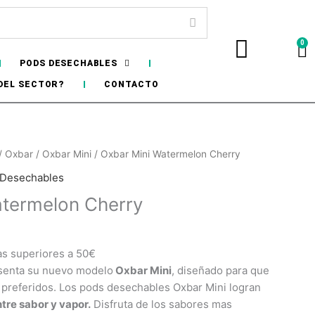
0
Ca
PODS DESECHABLES
DEL SECTOR?
CONTACTO
/
Oxbar
/
Oxbar Mini
/ Oxbar Mini Watermelon Cherry
 Desechables
atermelon Cherry
as superiores a 50€
senta su nuevo modelo
Oxbar Mini
, diseñado para que
s preferidos. Los pods desechables Oxbar Mini logran
ntre sabor y vapor.
Disfruta de los sabores mas