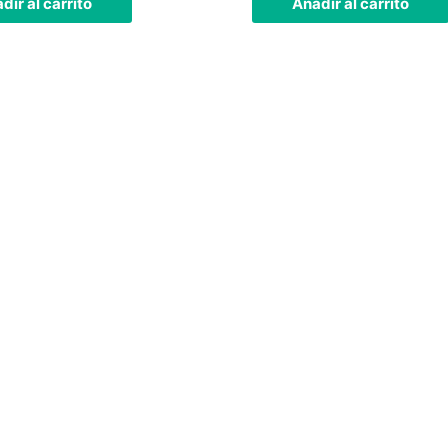
dir al carrito
Añadir al carrito
 física está abierta todos los días
24 horas.
lámenos al teléfono
623588861
✉
info@vayacachimbas.com
no Industrial La Polvorista, 30500, Molina de Segura, Murci