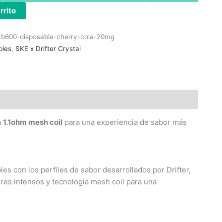
rrito
l-tb600-disposable-cherry-cola-20mg
bles
,
SKE x Drifter Crystal
a
1.1ohm mesh coil
para una experiencia de sabor más
s con los perfiles de sabor desarrollados por Drifter,
res intensos y tecnología mesh coil para una