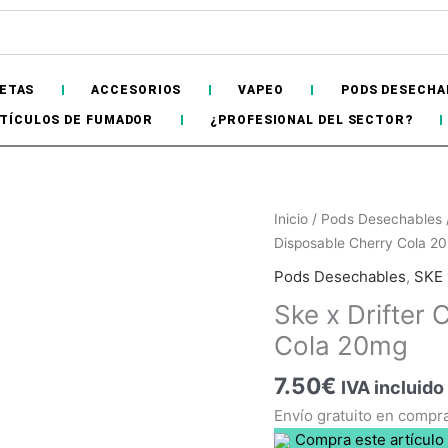
ETAS
ACCESORIOS
VAPEO
PODS DESECHA
TÍCULOS DE FUMADOR
¿PROFESIONAL DEL SECTOR?
Ske
Inicio
/
Pods Desechables
x
Disposable Cherry Cola 2
Drifter
Pods Desechables
,
SKE 
Crystal
Hay
existencias
Ske x Drifter
TB600
Disposable
Cola 20mg
Cherry
7.50
€
Cola
IVA incluido
20mg
Envío gratuito en compr
cantidad
Compra este artículo