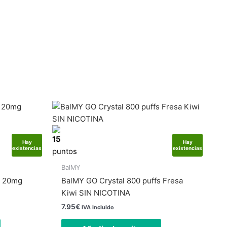
15
Hay
Hay
existencias
existencias
puntos
BalMY
s 20mg
BalMY GO Crystal 800 puffs Fresa
Kiwi SIN NICOTINA
7.95
€
IVA incluido