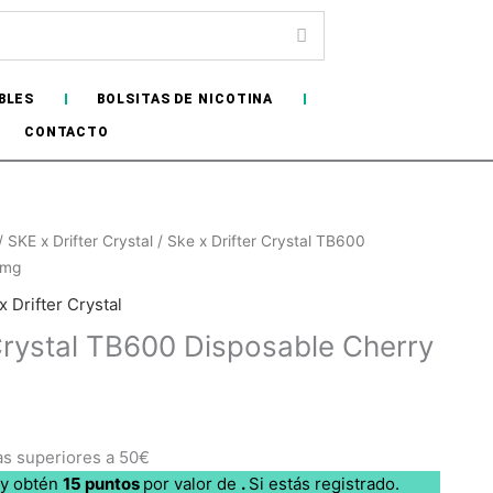
BLES
BOLSITAS DE NICOTINA
CONTACTO
/
SKE x Drifter Crystal
/ Ske x Drifter Crystal TB600
0mg
x Drifter Crystal
 Crystal TB600 Disposable Cherry
as superiores a 50€
 y obtén
15
puntos
por
valor de
.
Si estás registrado.