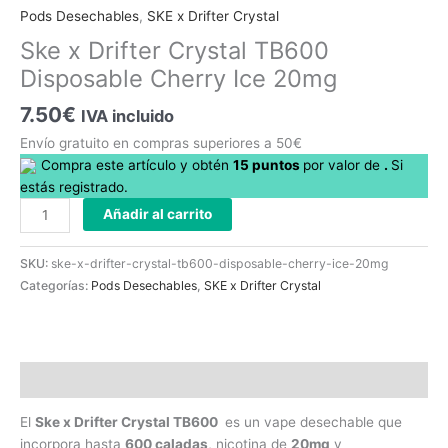
Drifter
Pods Desechables
,
SKE x Drifter Crystal
Crystal
Ske x Drifter Crystal TB600
TB600
Disposable Cherry Ice 20mg
Disposable
Cherry
7.50
€
IVA incluido
Ice
20mg
Envío gratuito en compras superiores a 50€
cantidad
Compra este artículo y obtén
15
puntos
por
valor de
.
Si
estás registrado.
Añadir al carrito
SKU:
ske-x-drifter-crystal-tb600-disposable-cherry-ice-20mg
Categorías:
Pods Desechables
,
SKE x Drifter Crystal
Descripción
El
Ske x Drifter Crystal TB600
es un vape desechable que
incorpora hasta
600 caladas
, nicotina de
20mg
y