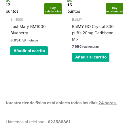
17
15
Hay
Hay
puntos
puntos
existencias
existencias
Bm1000
BalMY
Lost Mary BM1000
BalMY GO Crystal 800
Blueberry
puffs 20mg Caribbean
Mix
8.95
€
IVA incluido
7.95
€
IVA incluido
Añadir al carrito
Añadir al carrito
Nuestra tienda física está abierta todos los días
24 horas.
Llámenos al teléfono
623588861