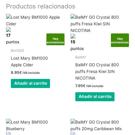
Productos relacionados
17
Hay
Hay
puntos
15
existencias
existencias
puntos
Bm1000
BalMY
Lost Mary BM1000
Apple Cider
BalMY GO Crystal 800
puffs Fresa Kiwi SIN
8.95
€
IVA incluido
NICOTINA
Añadir al carrito
7.95
€
IVA incluido
Añadir al carrito