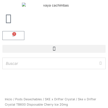
0
Carrito
Ske
Inicio
/
Pods Desechables
/
SKE x Drifter Crystal
/ Ske x Drifter
x
Crystal TB600 Disposable Cherry Ice 20mg
Hay
existencias