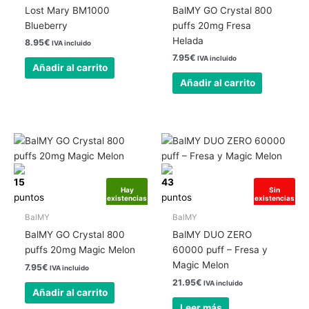
Lost Mary BM1000
BalMY GO Crystal 800
Blueberry
puffs 20mg Fresa
Helada
8.95
€
IVA incluido
7.95
€
IVA incluido
Añadir al carrito
Añadir al carrito
15
43
Hay
Sin
puntos
puntos
existencias
existencias
BalMY
BalMY
BalMY GO Crystal 800
BalMY DUO ZERO
puffs 20mg Magic Melon
60000 puff – Fresa y
Magic Melon
7.95
€
IVA incluido
21.95
€
IVA incluido
Añadir al carrito
Leer más