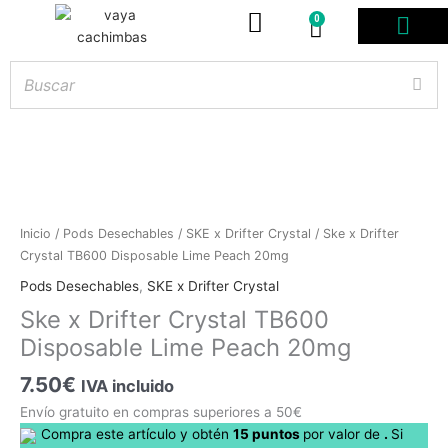
0
Carrito
PODS DESE
BOLSITAS DE NICOT
ARTÍCULOS DE FUMA
¿PROFESIONAL DE
Ske
Inicio
/
Pods Desechables
/
SKE x Drifter Crystal
/ Ske x Drifter
x
Crystal TB600 Disposable Lime Peach 20mg
Hay
existencias
Drifter
Pods Desechables
,
SKE x Drifter Crystal
Crystal
Ske x Drifter Crystal TB600
TB600
Disposable Lime Peach 20mg
Disposable
Lime
7.50
€
IVA incluido
Peach
20mg
Envío gratuito en compras superiores a 50€
cantidad
Compra este artículo y obtén
15
puntos
por
valor de
.
Si