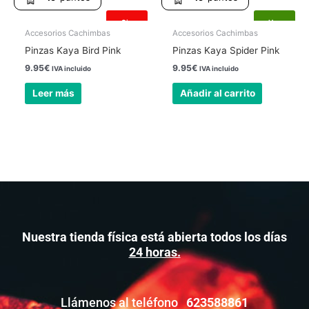
Sin
Hay
existencias
existencias
Accesorios Cachimbas
Accesorios Cachimbas
Pinzas Kaya Bird Pink
Pinzas Kaya Spider Pink
9.95
€
9.95
€
IVA incluido
IVA incluido
Leer más
Añadir al carrito
Nuestra tienda física está abierta todos los días
24 horas.
Llámenos al teléfono
623588861