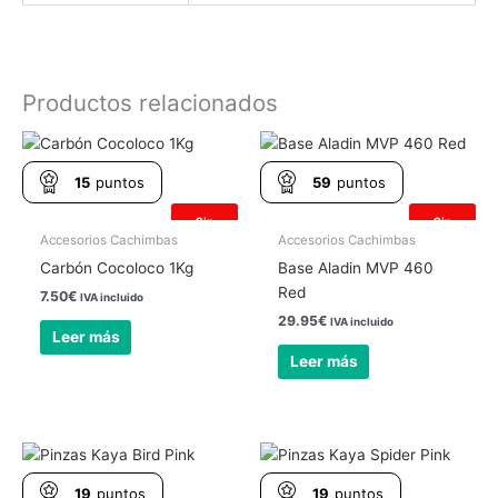
Productos relacionados
15
puntos
59
puntos
Sin
Sin
existencias
existencias
Accesorios Cachimbas
Accesorios Cachimbas
Carbón Cocoloco 1Kg
Base Aladin MVP 460
Red
7.50
€
IVA incluido
29.95
€
IVA incluido
Leer más
Leer más
19
puntos
19
puntos