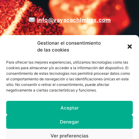
info@vayacachimbas.com
Gestionar el consentimiento
Calle el Pasaje, 3, Nave A2, Polígono Industrial La
de las cookies
Polvorista, 30500, Molina de Segura, Murcia,
España
Para ofrecer las mejores experiencias, utilizamos tecnologías como las
cookies para almacenar y/o acceder a la información del dispositivo. El
consentimiento de estas tecnologías nos permitirá procesar datos como
Síguenos en:
el comportamiento de navegación o las identificaciones únicas en este
sitio. No consentir o retirar el consentimiento, puede afectar
F
I
negativamente a ciertas características y funciones.
a
n
c
s
e
t
Aceptar
b
a
o
g
o
r
k
a
Denegar
Aviso Legal
Política de Privacidad
-
m
f
Ver preferencias
Condiciones de Uso
Política de Cookies