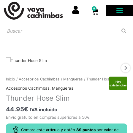
0
Carrito
Thunder
Inicio
/
Accesorios Cachimbas
/
Mangueras
/ Thunder Hose Slim
Hay
Hose
existencias
Accesorios Cachimbas
,
Mangueras
Slim
Thunder Hose Slim
cantidad
44.95
€
IVA incluido
Envío gratuito en compras superiores a 50€
Compra este artículo y obtén
89
puntos
por
valor de